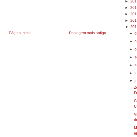
►
20
►
20
►
20
►
20
▼
20
Página inicial
Postagem mais antiga
►
d
►
n
►
o
►
s
►
a
►
j
▼
j
Z
Fa
G
U
V
d
M
a