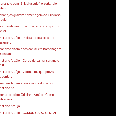
Sertanejo com ‘S’ Maiúsculo”: o sertanejo
tênt...
ertanejos gravam homenagem ao Cristiano
raújo
uiz manda tirar do ar imagens do corpo do
ntor ...
ristiano Araújo - Polícia indicia dois por
azame...
eonardo chora após cantar em homenagem
Cristian...
ristiano Araújo - Corpo do cantor sertanejo
ist...
ristiano Araújo - Vidente diz que previu
cidente...
amosos lamentaram a morte do cantor
istiano Ar...
eonardo sobre Cristiano Araújo: 'Como
iblar ess...
ristiano Araújo -
ristiano Araujo - COMUNICADO OFICIAL -