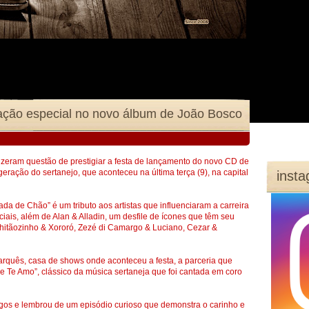
ipação especial no novo álbum de João Bosco
fizeram questão de prestigiar a festa de lançamento do novo CD de
ação do sertanejo, que aconteceu na última terça (9), na capital
inst
ada de Chão” é um tributo aos artistas que influenciaram a carreira
ciais, além de Alan & Alladin, um desfile de ícones que têm seu
Chitãozinho & Xororó, Zezé di Camargo & Luciano, Cezar &
Marquês, casa de shows onde aconteceu a festa, a parceria que
e Te Amo”, clássico da música sertaneja que foi cantada em coro
os e lembrou de um episódio curioso que demonstra o carinho e