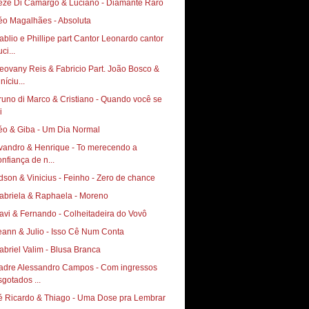
ezé Di Camargo & Luciano - Diamante Raro
éo Magalhães - Absoluta
ablio e Phillipe part Cantor Leonardo cantor
ci...
eovany Reis & Fabricio Part. João Bosco &
níciu...
runo di Marco & Cristiano - Quando você se
i
éo & Giba - Um Dia Normal
vandro & Henrique - To merecendo a
onfiança de n...
dson & Vinicius - Feinho - Zero de chance
abriela & Raphaela - Moreno
avi & Fernando - Colheitadeira do Vovô
eann & Julio - Isso Cê Num Conta
abriel Valim - Blusa Branca
adre Alessandro Campos - Com ingressos
sgotados ...
é Ricardo & Thiago - Uma Dose pra Lembrar