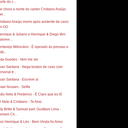
orte do c...
ai chora a morte do cantor Cristiano Araújo:
er...
ristiano Araújo morre após acidente de carro
m GO
enrique & Juliano e Henrique & Diego têm
aiores ...
ertanejo Milionário - É operado às pressas e
tá...
uta Guedes - Vem me ver
uan Santana - Nega boatos de caso com
rsonal tr...
uan Santana - Escreve aí
srael Novaes - Selfie
oão Neto & Frederico - É Claro que eu tô
é Neto & Cristiano - Te Amo
dy Britto & Samuel part. Gusttavo Lima -
omem Ch...
uiz Henrique & Léo - Bem Vinda Ao Amor