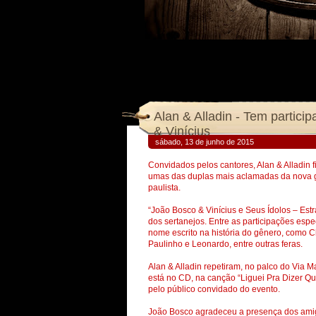
Alan & Alladin - Tem partic
& Vinícius
sábado, 13 de junho de 2015
Convidados pelos cantores, Alan & Alladin 
umas das duplas mais aclamadas da nova ger
paulista.
“João Bosco & Vinícius e Seus Ídolos – Estr
dos sertanejos. Entre as participações espe
nome escrito na história do gênero, como 
Paulinho e Leonardo, entre outras feras.
Alan & Alladin repetiram, no palco do Via 
está no CD, na canção “Liguei Pra Dizer Qu
pelo público convidado do evento.
João Bosco agradeceu a presença dos amig