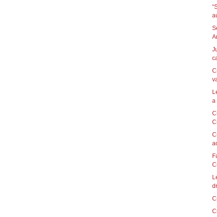
“
au
S
A
J
ca
C
v
L
a 
C
Cr
C
a
F
Cr
L
dr
C
C