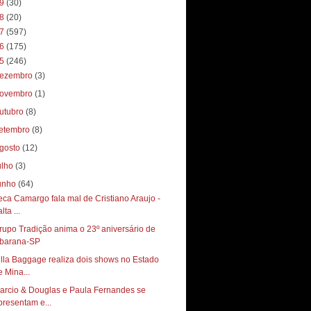
19
(30)
18
(20)
17
(597)
16
(175)
15
(246)
ezembro
(3)
ovembro
(1)
utubro
(8)
etembro
(8)
gosto
(12)
ulho
(3)
unho
(64)
eca Camargo fala mal de Cristiano Araujo -
lta ...
rupo Tradição anima o 23º aniversário de
barana-SP
illa Baggage realiza dois shows no Estado
e Mina...
arcio & Douglas e Paula Fernandes se
presentam e...