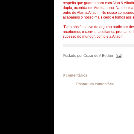
respeito que guarda para com Alan & Allad
dupla, ocorrida em Aquidauana. Na mesma n
outro de Alan & Alladin. No nosso compare
acabamos o nosso mais cedo e fomos assisti
“Para nós é motivo de orgulho participar de
recebemos o convite, aceitamos prontament
sucesso do mundo”, completa Alladin.
Postado por
Cezar de A Becker
0 comentários:
Postar um comentário