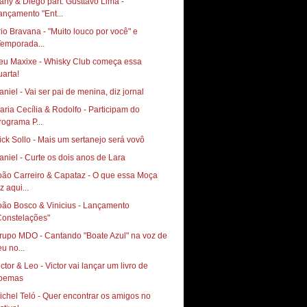
any & Diego part. Gusttavo Lima -
ançamento "Ent...
rio Bravana - "Muito louco por você" e
Temporada...
eu Maxixe - Whisky Club começa essa
aniel - Vai ser pai de menina, diz jornal
aria Cecília & Rodolfo - Participam do
rograma P...
ick Sollo - Mais um sertanejo será vovô
aniel - Curte os dois anos de Lara
oão Carreiro & Capataz - O que essa Moça
z aqui...
oão Bosco & Vinicius - Lançamento
Constelações"
rupo MDO - Cantando "Boate Azul" na voz de
eu no...
ictor & Leo - Victor vai lançar um livro de
oemas
ichel Teló - Quer encontrar os amigos no