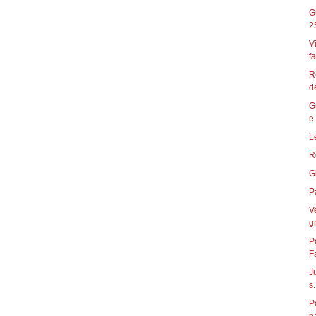
G
2
V
fa
R
de
G
e 
L
R
G
P
V
gr
P
F
J
s.
P