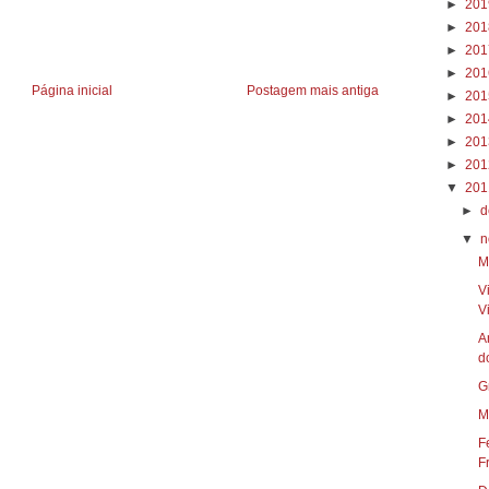
►
20
►
20
►
20
►
20
Página inicial
Postagem mais antiga
►
20
►
20
►
20
►
20
▼
20
►
d
▼
n
M
V
Vi
A
do
G
M
F
F