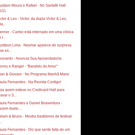
ustavo Moura e Rafael - No Santafé Hall ‏
5/11
ictor & Leo - Victor, da dupla Victor & Leo,
la...
enner - Cantor está internado em uma clínica
 r...
usttavo Lima - Neymar aparece de surpresa
se es...
eonardo - Anuncia Sua Aposentadoria
onny e Rangel - "Bandido do Amor"
ian & Giovani - No Programa Manhã Maior
aula Fernandes - Na Revista Contigo!
eja quem esteve no Credicard Hall para
avar o S...
aula Fernandes e Daniel Boaventura -
azem dueto ...
uliani & Bruno - Mostra bastidores de festival
..
aula Fernandes - Diz que sente falta de um