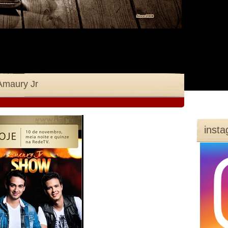
Amaury Jr
inst