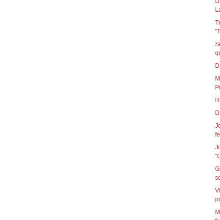
D
L
T
"
S
D
M
P
R
D
J
fe
J
"
G
s
V
p
M