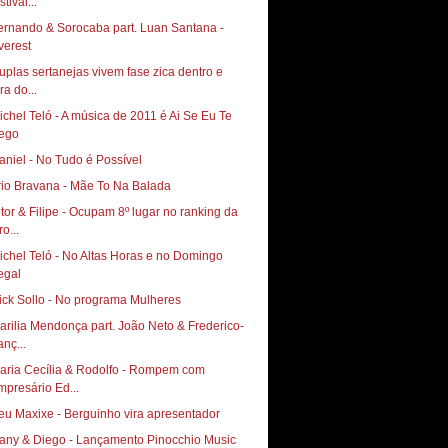
stival...
ernando & Sorocaba part. Luan Santana -
verest
uplas sertanejas vivem fase zica dentro e
ra do...
ichel Teló - A música de 2011 é Ai Se Eu Te
ego
aniel - No Tudo é Possível
rio Bravana - Mãe To Na Balada
itor & Filipe - Ocupam 8º lugar no ranking da
o...
chel Teló - No Altas Horas‏ e no Domingo
arilia Mendonça part. João Neto & Frederico-
anç...
aria Cecília & Rodolfo - Rompem com
mpresário Ed...
eu Maxixe - Berguinho vira apresentador
any & Diego - Lançamento Pinocchio Music