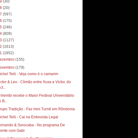
19
(30)
18
(20)
17
(597)
16
(175)
15
(246)
14
(809)
13
(1127)
12
(1613)
11
(1852)
ezembro
(155)
ovembro
(179)
ichel Teló - Veja como é o camarim
ictor & Leo - Climão entre Xuxa e Victor, do
ct...
nhembi recebe o Maior Festival Universitário
 B...
rupo Tradição - Faz mini Turnê em Rôndonia
ichel Teló - Cai na Entrevista Legal
ernando & Sorocaba - No programa De
rente com Gabi