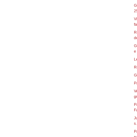
G
2
V
fa
R
de
G
e 
L
R
G
P
V
gr
P
F
J
s.
P