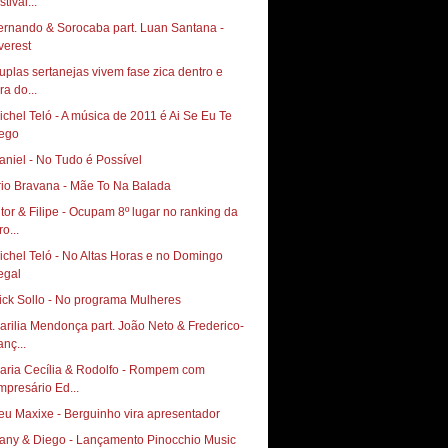
stival...
ernando & Sorocaba part. Luan Santana -
verest
uplas sertanejas vivem fase zica dentro e
ra do...
ichel Teló - A música de 2011 é Ai Se Eu Te
ego
aniel - No Tudo é Possível
rio Bravana - Mãe To Na Balada
itor & Filipe - Ocupam 8º lugar no ranking da
o...
chel Teló - No Altas Horas‏ e no Domingo
arilia Mendonça part. João Neto & Frederico-
anç...
aria Cecília & Rodolfo - Rompem com
mpresário Ed...
eu Maxixe - Berguinho vira apresentador
any & Diego - Lançamento Pinocchio Music