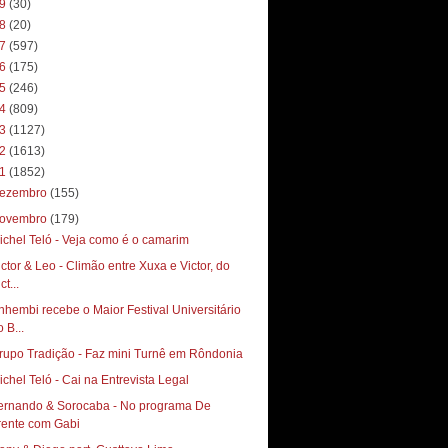
19
(30)
18
(20)
17
(597)
16
(175)
15
(246)
14
(809)
13
(1127)
12
(1613)
11
(1852)
ezembro
(155)
ovembro
(179)
ichel Teló - Veja como é o camarim
ictor & Leo - Climão entre Xuxa e Victor, do
ct...
nhembi recebe o Maior Festival Universitário
 B...
rupo Tradição - Faz mini Turnê em Rôndonia
ichel Teló - Cai na Entrevista Legal
ernando & Sorocaba - No programa De
rente com Gabi