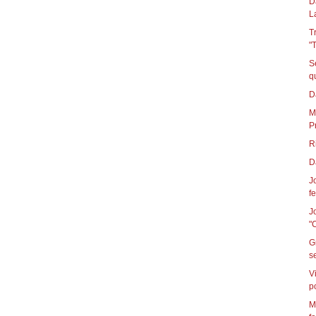
D
L
T
"
S
D
M
P
R
D
J
fe
J
"
G
s
V
p
M