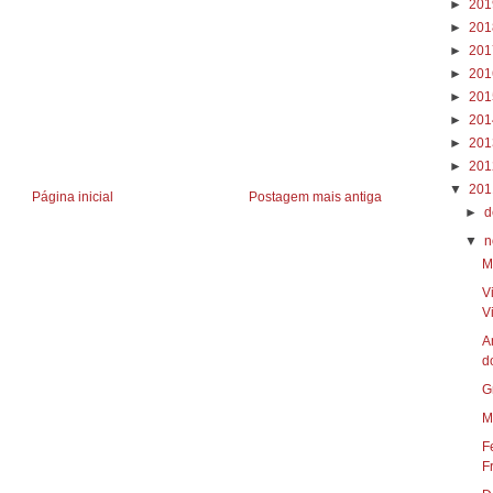
►
20
►
20
►
20
►
20
►
20
►
20
►
20
►
20
▼
20
Página inicial
Postagem mais antiga
►
d
▼
n
M
V
Vi
A
do
G
M
F
F