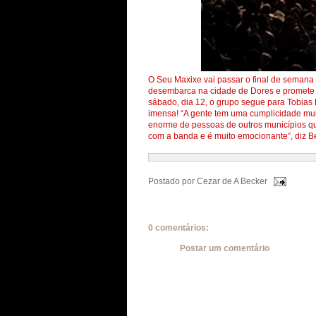
O Seu Maxixe vai passar o final de semana 
desembarca na cidade de Dores e promete 
sábado, dia 12, o grupo segue para Tobias 
imensa! “A gente tem uma cumplicidade mui
enorme de pessoas de outros municípios qu
com a banda e é muito emocionante”, diz Be
Postado por
Cezar de A Becker
0 comentários:
Postar um comentário