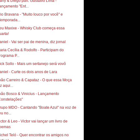
any & Diego part. Gusttavo Lima -
ançamento "Ent...
rio Bravana - "Muito louco por você" e
Temporada...
eu Maxixe - Whisky Club começa essa
aniel - Vai ser pai de menina, diz jornal
aria Cecília & Rodolfo - Participam do
rograma P...
ick Sollo - Mais um sertanejo será vovô
aniel - Curte os dois anos de Lara
oão Carreiro & Capataz - O que essa Moça
z aqui...
oão Bosco & Vinicius - Lançamento
Constelações"
rupo MDO - Cantando "Boate Azul" na voz de
eu no...
ictor & Leo - Victor vai lançar um livro de
oemas
ichel Teló - Quer encontrar os amigos no