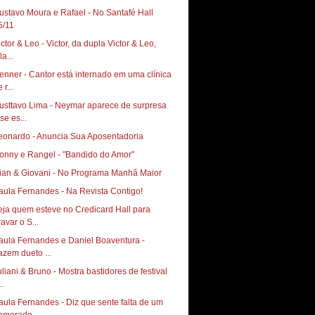
ustavo Moura e Rafael - No Santafé Hall ‏
5/11
ictor & Leo - Victor, da dupla Victor & Leo,
la...
enner - Cantor está internado em uma clínica
 r...
usttavo Lima - Neymar aparece de surpresa
se es...
eonardo - Anuncia Sua Aposentadoria
onny e Rangel - "Bandido do Amor"
ian & Giovani - No Programa Manhã Maior
aula Fernandes - Na Revista Contigo!
eja quem esteve no Credicard Hall para
avar o S...
aula Fernandes e Daniel Boaventura -
azem dueto ...
uliani & Bruno - Mostra bastidores de festival
..
aula Fernandes - Diz que sente falta de um