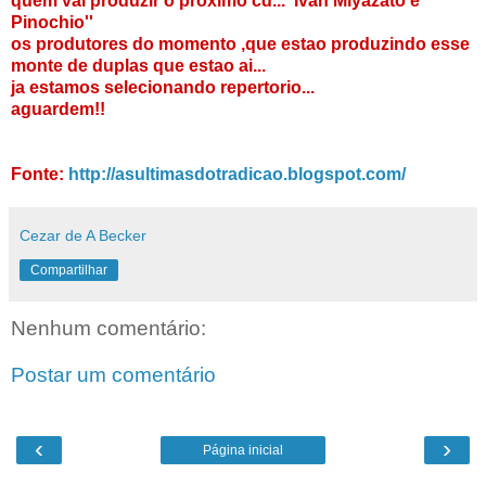
quem vai produzir o proximo cd...''Ivan Miyazato e
Pinochio''
os produtores do momento ,que estao produzindo esse
monte de duplas que estao ai...
ja estamos selecionando repertorio...
aguardem!!
Fonte:
http://asultimasdotradicao.blogspot.com/
Cezar de A Becker
Compartilhar
Nenhum comentário:
Postar um comentário
‹
›
Página inicial