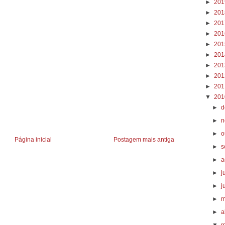
►
20
►
20
►
20
►
20
►
20
►
20
►
20
►
20
►
20
▼
20
►
d
►
n
►
o
Página inicial
Postagem mais antiga
►
s
►
a
►
j
►
j
►
m
►
a