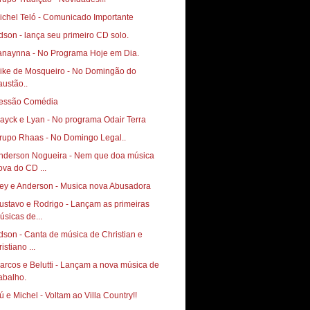
ichel Teló - Comunicado Importante
anaynna - No Programa Hoje em Dia.
ike de Mosqueiro - No Domingão do
austão..
essão Comédia
ayck e Lyan - No programa Odair Terra
rupo Rhaas - No Domingo Legal..
nderson Nogueira - Nem que doa música
ova do CD ...
ey e Anderson - Musica nova Abusadora
ustavo e Rodrigo - Lançam as primeiras
úsicas de...
dson - Canta de música de Christian e
istiano ...
arcos e Belutti - Lançam a nova música de
rabalho.
ú e Michel - Voltam ao Villa Country!!