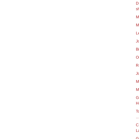
D
s
M
M
L
B
O
R
M
M
G
H
T
...
C
L
G