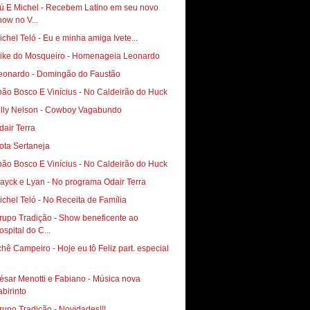
ú E Michel - Recebem Latino em seu novo
how no V...
ichel Teló - Eu e minha amiga Ivete...
ike do Mosqueiro - Homenageia Leonardo
eonardo - Domingão do Faustão
illy Nelson - Cowboy Vagabundo
dair Terra
ota Sertaneja
ayck e Lyan - No programa Odair Terra
ichel Teló - No Receita de Família
rupo Tradição - Show beneficente ao
ospital do C...
chê Campeiro - Hoje eu tô Feliz part. especial
ésar Menotti e Fabiano - Música nova
abirinto
rupo Tradição - Novidades!!!