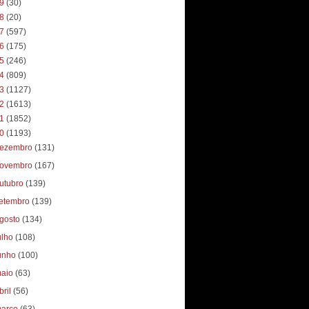
19
(30)
18
(20)
17
(597)
16
(175)
15
(246)
14
(809)
13
(1127)
12
(1613)
11
(1852)
10
(1193)
ezembro
(131)
ovembro
(167)
utubro
(139)
etembro
(139)
gosto
(134)
ulho
(108)
unho
(100)
aio
(63)
bril
(56)