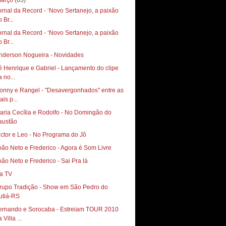
arço
(63)
ornal da Record - ‘Novo Sertanejo, a paixão
 Br...
ornal da Record - ‘Novo Sertanejo, a paixão
 Br...
nderson Nogueira - Novidades
é Henrique e Gabriel - Lançamento do clipe
 no...
onny e Rangel - "Desavergonhados" entre as
is p...
aria Cecília e Rodolfo - No Domingão do
austão
ictor e Leo - No Programa do Jô
oão Neto e Frederico - Agora é Som Livre
oão Neto e Frederico - Sai Pra lá
a TV
rupo Tradição - Show em São Pedro do
utiá-RS
ernando e Sorocaba - Estreiam TOUR 2010
 Villa ...