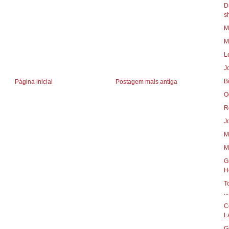
D
s
M
M
L
B
Página inicial
Postagem mais antiga
O
R
M
M
G
H
T
...
C
L
G