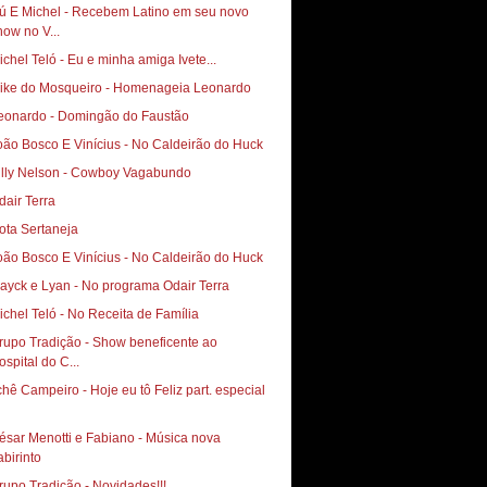
ú E Michel - Recebem Latino em seu novo
how no V...
ichel Teló - Eu e minha amiga Ivete...
ike do Mosqueiro - Homenageia Leonardo
eonardo - Domingão do Faustão
illy Nelson - Cowboy Vagabundo
dair Terra
ota Sertaneja
ayck e Lyan - No programa Odair Terra
ichel Teló - No Receita de Família
rupo Tradição - Show beneficente ao
ospital do C...
chê Campeiro - Hoje eu tô Feliz part. especial
ésar Menotti e Fabiano - Música nova
abirinto
rupo Tradição - Novidades!!!