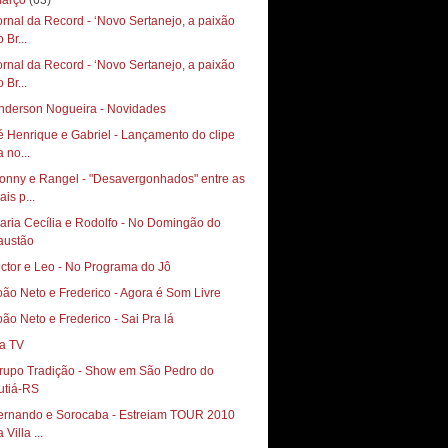
arço
(63)
ornal da Record - ‘Novo Sertanejo, a paixão
 Br...
ornal da Record - ‘Novo Sertanejo, a paixão
 Br...
nderson Nogueira - Novidades
é Henrique e Gabriel - Lançamento do clipe
 no...
onny e Rangel - "Desavergonhados" entre as
is p...
aria Cecília e Rodolfo - No Domingão do
austão
ictor e Leo - No Programa do Jô
oão Neto e Frederico - Agora é Som Livre
oão Neto e Frederico - Sai Pra lá
a TV
rupo Tradição - Show em São Pedro do
utiá-RS
ernando e Sorocaba - Estreiam TOUR 2010
 Villa ...