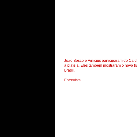
João Bosco e Vinícius participaram do Cald
a plateia. Eles também mostraram o novo t
Brasil.
Entrevista.