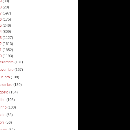
19
(30)
18
(20)
17
(597)
16
(175)
15
(246)
14
(809)
13
(1127)
12
(1613)
11
(1852)
10
(1193)
ezembro
(131)
ovembro
(167)
utubro
(139)
etembro
(139)
gosto
(134)
ulho
(108)
unho
(100)
aio
(63)
bril
(56)