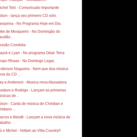
ichel Teló - Comunicado Importante
anaynna - No Programa Hoje em Dia.
ike de Mosqueiro - No Domingão do
austão..
essão Comédia
ayck e Lyan - No programa Odair Terra
rupo Rhaas - No Domingo Legal..
nderson Nogueira - Nem que doa música
ova do CD ...
ey e Anderson - Musica nova Abusadora
ustavo e Rodrigo - Lançam as primeiras
úsicas de...
dson - Canta de música de Christian e
istiano ...
arcos e Belutti - Lançam a nova música de
rabalho.
ú e Michel - Voltam ao Villa Country!!