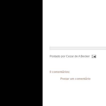
Postado por
Cezar de A Becker
0 comentários:
Postar um comentário