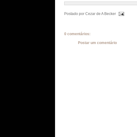
Postado por
Cezar de A Becker
0 comentários:
Postar um comentário