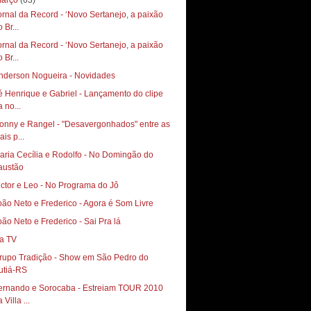
arço
(63)
ornal da Record - ‘Novo Sertanejo, a paixão
 Br...
ornal da Record - ‘Novo Sertanejo, a paixão
 Br...
nderson Nogueira - Novidades
é Henrique e Gabriel - Lançamento do clipe
 no...
onny e Rangel - "Desavergonhados" entre as
is p...
aria Cecília e Rodolfo - No Domingão do
austão
ictor e Leo - No Programa do Jô
oão Neto e Frederico - Agora é Som Livre
oão Neto e Frederico - Sai Pra lá
a TV
rupo Tradição - Show em São Pedro do
utiá-RS
ernando e Sorocaba - Estreiam TOUR 2010
 Villa ...