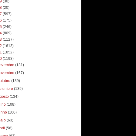
19
(30)
18
(20)
17
(597)
16
(175)
15
(246)
14
(809)
13
(1127)
12
(1613)
11
(1852)
10
(1193)
ezembro
(131)
ovembro
(167)
utubro
(139)
etembro
(139)
gosto
(134)
ulho
(108)
unho
(100)
aio
(63)
bril
(56)