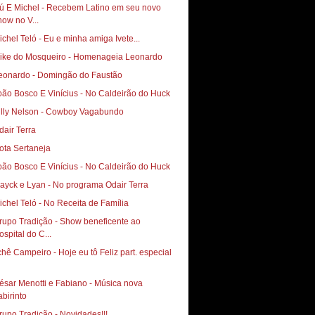
ú E Michel - Recebem Latino em seu novo
how no V...
ichel Teló - Eu e minha amiga Ivete...
ike do Mosqueiro - Homenageia Leonardo
eonardo - Domingão do Faustão
illy Nelson - Cowboy Vagabundo
dair Terra
ota Sertaneja
ayck e Lyan - No programa Odair Terra
ichel Teló - No Receita de Família
rupo Tradição - Show beneficente ao
ospital do C...
chê Campeiro - Hoje eu tô Feliz part. especial
ésar Menotti e Fabiano - Música nova
abirinto
rupo Tradição - Novidades!!!