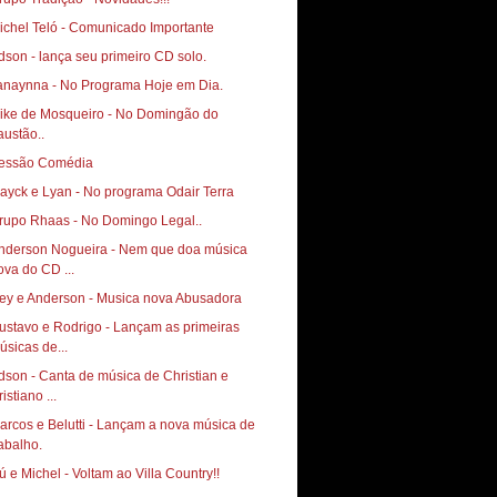
ichel Teló - Comunicado Importante
anaynna - No Programa Hoje em Dia.
ike de Mosqueiro - No Domingão do
austão..
essão Comédia
ayck e Lyan - No programa Odair Terra
rupo Rhaas - No Domingo Legal..
nderson Nogueira - Nem que doa música
ova do CD ...
ey e Anderson - Musica nova Abusadora
ustavo e Rodrigo - Lançam as primeiras
úsicas de...
dson - Canta de música de Christian e
istiano ...
arcos e Belutti - Lançam a nova música de
rabalho.
ú e Michel - Voltam ao Villa Country!!