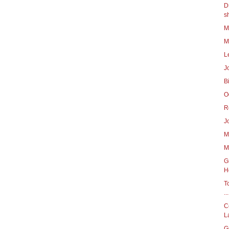
D
s
M
M
L
B
O
R
M
M
G
H
T
...
C
L
G