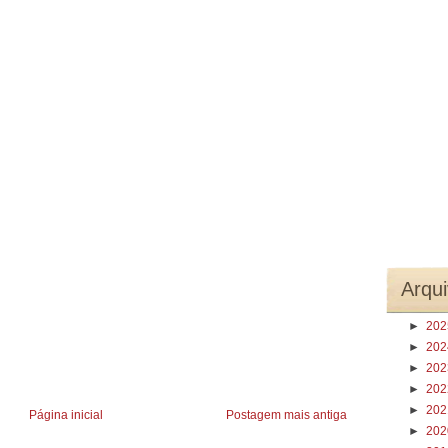
Arqui
►
20
►
20
►
20
►
20
►
20
Página inicial
Postagem mais antiga
►
20