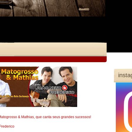
inst
Matogrosso & Mathias, que canta seus grandes sucessos!
Frederico