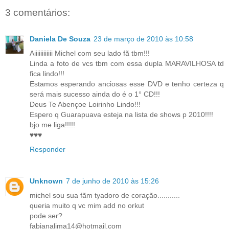
3 comentários:
Daniela De Souza
23 de março de 2010 às 10:58
Aiiiiiiiiiiii Michel com seu lado fã tbm!!!
Linda a foto de vcs tbm com essa dupla MARAVILHOSA td
fica lindo!!!
Estamos esperando anciosas esse DVD e tenho certeza q
será mais sucesso ainda do é o 1° CD!!!
Deus Te Abençoe Loirinho Lindo!!!
Espero q Guarapuava esteja na lista de shows p 2010!!!!
bjo me liga!!!!!
♥♥♥
Responder
Unknown
7 de junho de 2010 às 15:26
michel sou sua fãm tyadoro de coração...........
queria muito q vc mim add no orkut
pode ser?
fabianalima14@hotmail.com