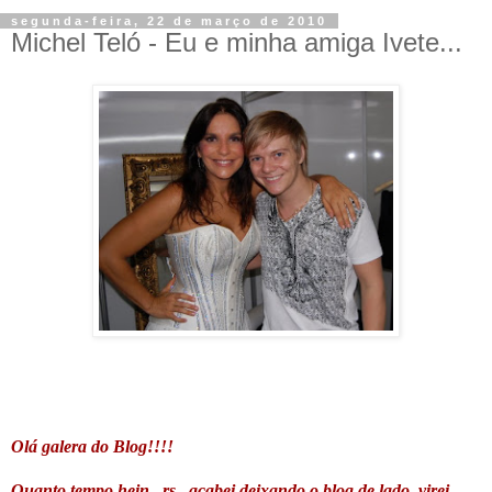
segunda-feira, 22 de março de 2010
Michel Teló - Eu e minha amiga Ivete...
Olá galera do Blog!!!!
Quanto tempo hein...rs...acabei deixando o blog de lado, virei