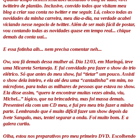
twitteiro de plantão. Inclusive, convido todos que visitam meu
blog a criar sua conta no twitter e me seguir. Lá, coloco todas as
novidades da minha carreira, meu dia-a-dia, na verdade acabei
viciando nesse negocio de twitter. Além de ser mais fácil de postar,
vou contando todas as novidades quase em tempo real... chique
demais da conta uai...
E essa fotinha aih... nem precisa comentar neh...
Ow, sou fã demais dessa mulher aí. Dia 12/03, em Maringá, teve
uma Micareta Sertaneja. E fui convidado pra fazer o show do trio
elétrico. Só que antes do meu show, fui “tietar” um pouco. Assisti
o show dela inteiro, e ela até deu uma “cantadinha” em mim, no
microfone, para todas as milhares de pessoas que estava no show.
Ela disse assim, “quero te encontrar muitas vezes ainda, viu,
Michel...” lógico, que na brincadeira, mas foi massa demais.
Presenteei ela com um CD meu, e fui pro meu trio fazer a minha
parte. Lembrando que é muito difícil fazer um show depois da
Ivete Sangalo, mas, tentei segurar a onda. Foi muito bom. E a
galera curtiu.
Olha, estou nos preparativos pro meu primeiro DVD. Escolhendo