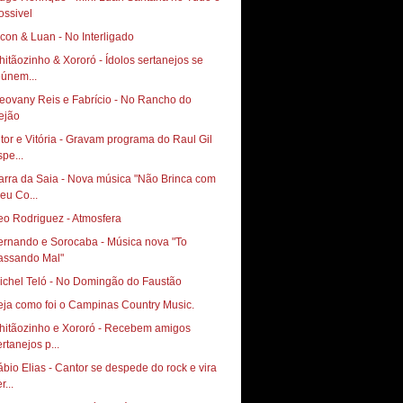
ossivel
icon & Luan - No Interligado
hitãozinho & Xororó - Ídolos sertanejos se
eúnem...
eovany Reis e Fabrício - No Rancho do
ejão
itor e Vitória - Gravam programa do Raul Gil
spe...
arra da Saia - Nova música "Não Brinca com
eu Co...
eo Rodriguez - Atmosfera
ernando e Sorocaba - Música nova "To
assando Mal"
ichel Teló - No Domingão do Faustão
eja como foi o Campinas Country Music.
hitãozinho e Xororó - Recebem amigos
ertanejos p...
ábio Elias - Cantor se despede do rock e vira
r...