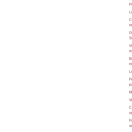
P
L
C
r
G
S
V
e
B
m
L
F
p
M
V
C
s
F
se