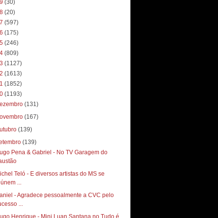
19
(30)
18
(20)
17
(597)
16
(175)
15
(246)
14
(809)
13
(1127)
12
(1613)
11
(1852)
10
(1193)
ezembro
(131)
ovembro
(167)
utubro
(139)
etembro
(139)
ugo Pena & Gabriel - No TV Garagem do
austão
ichel Teló - E diversos artistas do MS se
eúnem ...
aniel - Agradece pessoalmente a CVC pelo
ucesso ...
ugo Henrique - Mini Luan Santana no Tudo é