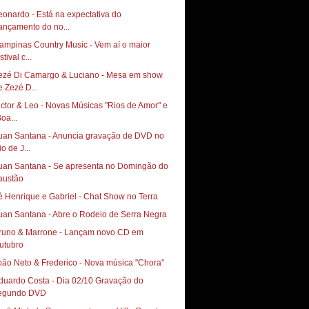
eonardo - Está na expectativa do
ançamento do no...
ampinas Country Music - Vem aí o maior
stival c...
ezé Di Camargo & Luciano - Mesa em show
e Zezé D...
ictor & Leo - Novas Músicas "Rios de Amor" e
oa...
uan Santana - Anuncia gravação de DVD no
o de J...
uan Santana - Se apresenta no Domingão do
austão
uan Santana - Abre o Rodeio de Serra Negra
runo & Marrone - Lançam novo CD em
utubro
oão Neto & Frederico - Nova música "Chora"
duardo Costa - Dia 02/10 Gravação do
egundo DVD