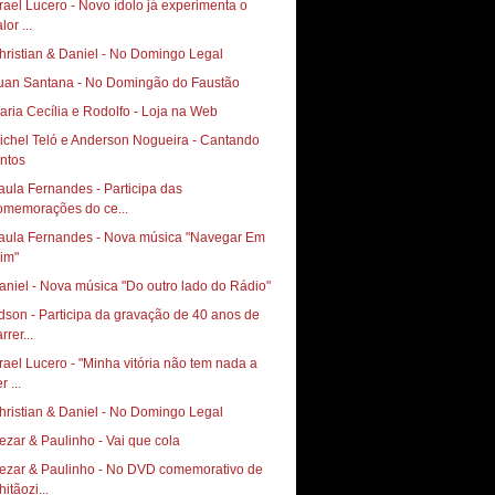
srael Lucero - Novo ídolo já experimenta o
lor ...
hristian & Daniel - No Domingo Legal
uan Santana - No Domingão do Faustão
aria Cecília e Rodolfo - Loja na Web
ichel Teló e Anderson Nogueira - Cantando
untos
aula Fernandes - Participa das
omemorações do ce...
aula Fernandes - Nova música "Navegar Em
im"
aniel - Nova música "Do outro lado do Rádio"
dson - Participa da gravação de 40 anos de
rrer...
srael Lucero - "Minha vitória não tem nada a
r ...
hristian & Daniel - No Domingo Legal
ezar & Paulinho - Vai que cola
ezar & Paulinho - No DVD comemorativo de
itãozi...