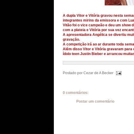
A dupla Vitor e Vitória gravou nesta se
integrantes mirins da emissora e com Lu
Vitão foi o vice campeão e deu um show de
com a plateia e Vitória por sua vez encan
A apresentadora Angélica se divertiu muit
gravação.
A competição irá ao ar durante toda sema
Além disso Vitor e Vitória gravaram para
ídolo teen Justin Bieber e arrancou muit
Postado por
Cezar de A Becker
0 comentários:
Postar um comentário