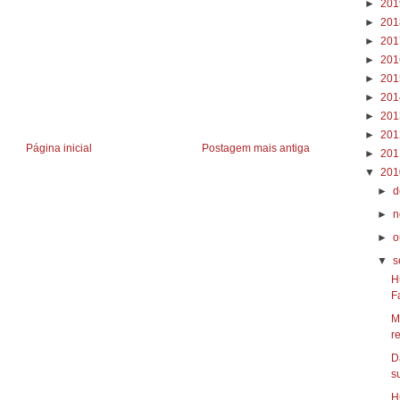
►
20
►
20
►
20
►
20
►
20
►
20
►
20
►
20
Página inicial
Postagem mais antiga
►
20
▼
20
►
d
►
n
►
o
▼
s
H
F
M
r
D
s
H