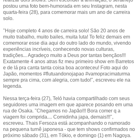
postou uma foto bem-humorada em seu Instagram, nesta
quarta-feira (28), para comemorar mais um ano de carreira
solo.
"Hoje completo 4 anos de carreira solo! São 20 anos de
muito trabalho, muito bailes, muita luta! To feliz demais em
comemorar esse dia aqui do outro lado do mundo, vivendo
experiências incríveis, conhecendo novas culturas,
tradições... Agradeço muito a Deus por tantas bençãos!!!
Exatamente 4 anos atras fiz meu primeiro show em Barretos
e de lá pra canta tanta coisa boa aconteceu! Foto aqui do
Japão, momentos #flutuandonojapao #vamopracimaturma
sempre pra cima, com alegria, com tudo!", escreveu ele na
legenda.
Nessa terça-feira (27), Teló havia compartilhado com seus
seguidores uma imagem em que aparece posando em uma
rua de Osaka. "Chegamos no Japão!!! Bora comer q a
viagem foi comprida.... Comidinha japa, demais!!!",
escreveu. Thais Fersoza está acompanhando o namorado
na pequena turnê japonesa - que tem shows confirmados no
próximo sábado (31), em Tókio, e domingo (1) em Nagoya.