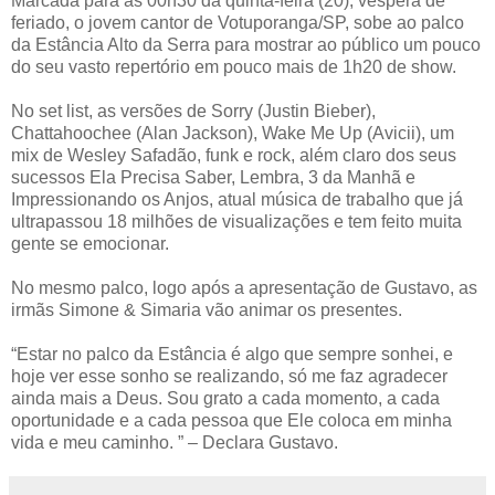
Marcada para ás 00h30 da quinta-feira (20), véspera de
feriado, o jovem cantor de Votuporanga/SP, sobe ao palco
da Estância Alto da Serra para mostrar ao público um pouco
do seu vasto repertório em pouco mais de 1h20 de show.
No set list, as versões de Sorry (Justin Bieber),
Chattahoochee (Alan Jackson), Wake Me Up (Avicii), um
mix de Wesley Safadão, funk e rock, além claro dos seus
sucessos Ela Precisa Saber, Lembra, 3 da Manhã e
Impressionando os Anjos, atual música de trabalho que já
ultrapassou 18 milhões de visualizações e tem feito muita
gente se emocionar.
No mesmo palco, logo após a apresentação de Gustavo, as
irmãs Simone & Simaria vão animar os presentes.
“Estar no palco da Estância é algo que sempre sonhei, e
hoje ver esse sonho se realizando, só me faz agradecer
ainda mais a Deus. Sou grato a cada momento, a cada
oportunidade e a cada pessoa que Ele coloca em minha
vida e meu caminho. ” – Declara Gustavo.