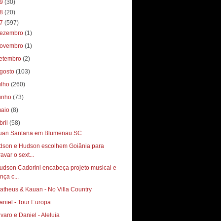
19
(30)
18
(20)
17
(597)
ezembro
(1)
ovembro
(1)
etembro
(2)
gosto
(103)
ulho
(260)
unho
(73)
aio
(8)
bril
(58)
uan Santana em Blumenau SC
dson e Hudson escolhem Goiânia para
avar o sext...
udson Cadorini encabeça projeto musical e
nça c...
atheus & Kauan - No Villa Country
aniel - Tour Europa
lvaro e Daniel - Aleluia