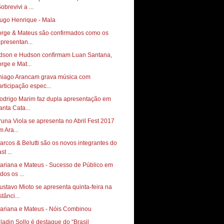
obrevivi a ...
ugo Henrique - Mala
orge & Mateus são confirmados como os
epresentan...
dson e Hudson confirmam Luan Santana,
orge e Mat...
hiago Arancam grava música com
articipação espec...
odrigo Marim faz dupla apresentação em
anta Cata...
runa Viola se apresenta no Abril Fest 2017
m Ara...
arcos & Belutti são os novos integrantes do
st ...
ariana e Mateus - Sucesso de Público em
dos os ...
ustavo Mioto se apresenta quinta-feira na
tânci...
ariana e Mateus - Nóis Combinou
lladin Sollo é destaque do “Brasil