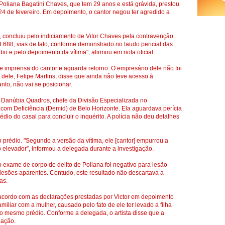
). Poliana Bagatini Chaves, que tem 29 anos e está grávida, prestou
 24 de fevereiro. Em depoimento, o cantor negou ter agredido a
as, concluiu pelo indiciamento de Vitor Chaves pela contravenção
 3.688, vias de fato, conforme demonstrado no laudo pericial das
 e pelo depoimento da vítima", afirmou em nota oficial.
 imprensa do cantor e aguarda retorno. O empresário dele não foi
o dele, Felipe Martins, disse que ainda não teve acesso à
nto, não vai se posicionar.
a Danúbia Quadros, chefe da Divisão Especializada no
com Deficiência (Demid) de Belo Horizonte. Ela aguardava perícia
dio do casal para concluir o inquérito. A polícia não deu detalhes
o prédio. "Segundo a versão da vítima, ele [cantor] empurrou a
elevador”, informou a delegada durante a investigação.
exame de corpo de delito de Poliana foi negativo para lesão
 lesões aparentes. Contudo, este resultado não descartava a
as.
acordo com as declarações prestadas por Victor em depoimento
liar com a mulher, causado pelo fato de ele ter levado a filha
o mesmo prédio. Conforme a delegada, o artista disse que a
uação.