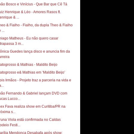
oão Bosco e Vinícius - Que Bar que Cê Tá
uiz Henrique & Léo - Amores Rasos ft.
enrique & ...
heo & Fialho - Fialho, da dupla Theo & Fialho
 ...
hiago Matheus - Eu não quero casar
ltrapassa 3 m...
ônica Guedes lança disco e anuncia fim da
arreira
atogrosso & Mathias - Maldito Beijo
atogrosso e& Mathias em ‘Maldito Beijo’
ois Irmãos - Projeto traz a parceria na vida e
...
oão Fernando & Gabriel lançam DVD com
ucas Lucco...
lex Fava realiza show em Curitiba/PR na
róxima s...
runa Viola está confirmada no Caldas
odeio Festi...
arília Mendonça Desabafa após show: