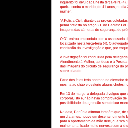
inquérito foi divulgada nesta terça-feira (4
queixa contra o marido, de 41 anos, no dia
mulher.
"A Polícia Civil, diante das provas coletad
penal prevista no artigo 21, do Decreto Lei
imagens das câmeras de segurança do prédio
O G1 entrou em contato com a assessoria de
localizado nesta terça-feira (4). O advogad
conclusão da investigação e que, por enqua
A investigação foi conduzida pela delegad
Atendimento à Mulher, ao Idoso e à Pessoa 
das imagens do circuito de segurança do pré
sobre o laudo.
Parte dos fatos teria ocorrido no elevador d
mesma ao chão e desferiu alguns chutes no 
Em 13 de março, a delegada divulgou que o 
corporal, isto é, não havia comprovação de
possibilidade de agressão sem deixar marc
Na data, Danúbia afirmou também que, de 
um dia antes, houve um desentendimento fami
para o apartamento da mãe dele, que fica n
mulher teria ficado muito nervosa com a sit