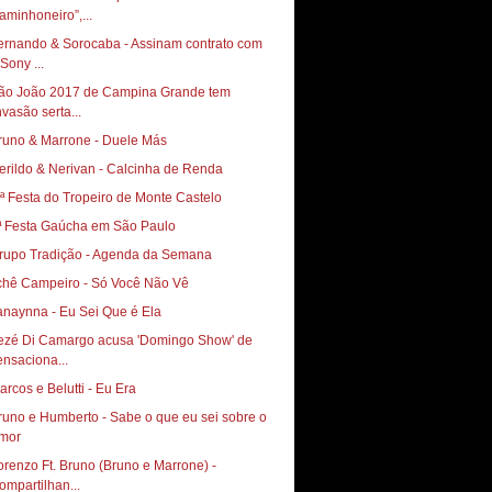
aminhoneiro”,...
ernando & Sorocaba - Assinam contrato com
Sony ...
ão João 2017 de Campina Grande tem
nvasão serta...
runo & Marrone - Duele Más
erildo & Nerivan - Calcinha de Renda
 ª Festa do Tropeiro de Monte Castelo
ª Festa Gaúcha em São Paulo
rupo Tradição - Agenda da Semana
chê Campeiro - Só Você Não Vê
anaynna - Eu Sei Que é Ela
ezé Di Camargo acusa 'Domingo Show' de
ensaciona...
arcos e Belutti - Eu Era
runo e Humberto - Sabe o que eu sei sobre o
mor
orenzo Ft. Bruno (Bruno e Marrone) -
ompartilhan...