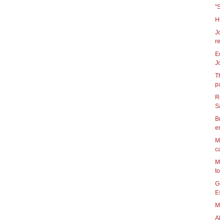
"S
H
J
r
E
J
T
p
R
S
B
e
M
ca
M
to
G
Es
M
A