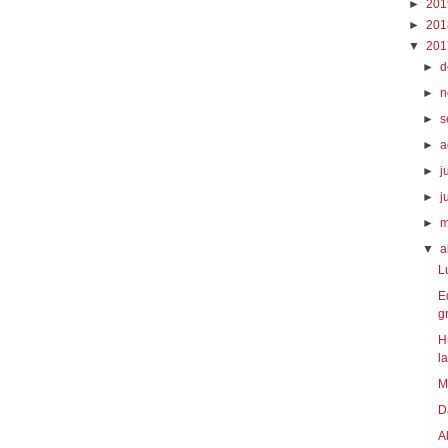
►
20
►
20
▼
20
►
d
►
n
►
s
►
a
►
j
►
j
►
m
▼
a
L
E
gr
H
la
M
D
A