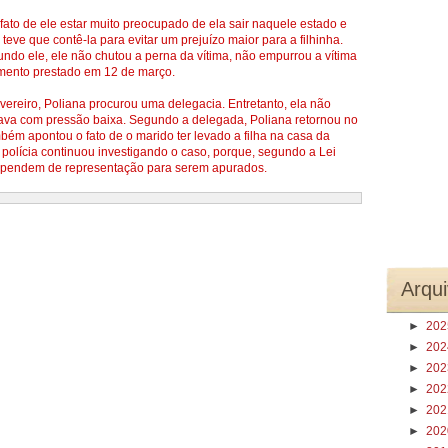
fato de ele estar muito preocupado de ela sair naquele estado e
eve que contê-la para evitar um prejuízo maior para a filhinha.
undo ele, ele não chutou a perna da vítima, não empurrou a vítima
imento prestado em 12 de março.
vereiro, Poliana procurou uma delegacia. Entretanto, ela não
ava com pressão baixa. Segundo a delegada, Poliana retornou no
bém apontou o fato de o marido ter levado a filha na casa da
polícia continuou investigando o caso, porque, segundo a Lei
dependem de representação para serem apurados.
Arqui
►
20
►
20
►
20
►
20
►
20
►
20