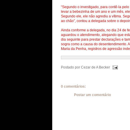
“Segundo o investigado, para contê-la pelo 
levar a bebezinha de um ano e um mês, ele t
Segundo ele, ele não agrediu a vítima. Seg
ao chão”, contou a delegada sobre o depo
Ainda conforme a delegada, no dia 24 de fe
aguardou o atendimento, alegando que est
dia seguinte para prestar declarações e tam
sogra como a causa do desentendimento. A 
Maria da Penha, registros de agressão in
Postado por
Cezar de A Becker
0 comentários:
Postar um comentário