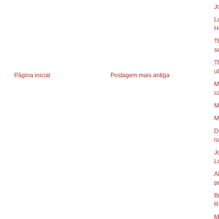
J
L
H
T
se
T
u
Página inicial
Postagem mais antiga
M
c
M
M
D
na
J
L
A
p
B
R
M