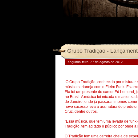
segunda-feira, 27 de agosto de 2012
O Grupo Tradição, conhecido por misturar r
música sertaneja com o Eletro Funk. Estam
Ela foi um presente do cantor Ed Lemond,
no Brasil. A música foi mixada e masteriza
de Janeiro, onde já passaram nomes como R
novo sucesso leva a assinatura do produtor 
Cruz, dentre outros.
"Essa música, que tem uma levada de funk 
Tradição, tem agitado o público por onde a 
O Tradição tem uma carreira cheia de expe