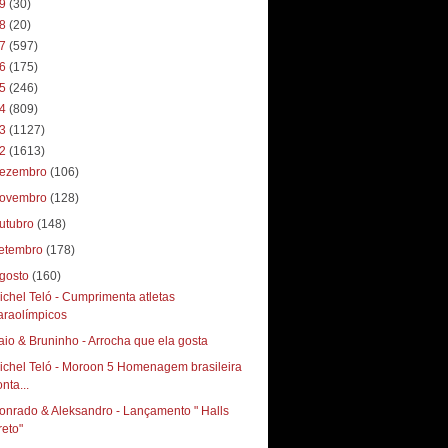
19
(30)
18
(20)
17
(597)
16
(175)
15
(246)
14
(809)
13
(1127)
12
(1613)
ezembro
(106)
ovembro
(128)
utubro
(148)
etembro
(178)
gosto
(160)
ichel Teló - Cumprimenta atletas
araolímpicos
aio & Bruninho - Arrocha que ela gosta
ichel Teló - Moroon 5 Homenagem brasileira
nta...
onrado & Aleksandro - Lançamento " Halls
reto"