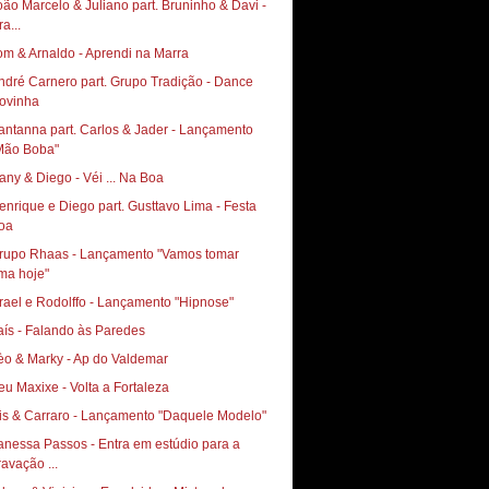
oão Marcelo & Juliano part. Bruninho & Davi -
a...
om & Arnaldo - Aprendi na Marra
ndré Carnero part. Grupo Tradição - Dance
ovinha
antanna part. Carlos & Jader - Lançamento
Mão Boba"
any & Diego - Véi ... Na Boa
enrique e Diego part. Gusttavo Lima - Festa
oa
rupo Rhaas - Lançamento "Vamos tomar
ma hoje"
srael e Rodolffo - Lançamento "Hipnose"
aís - Falando às Paredes
èo & Marky - Ap do Valdemar
vis & Carraro - Lançamento "Daquele Modelo"
anessa Passos - Entra em estúdio para a
ravação ...