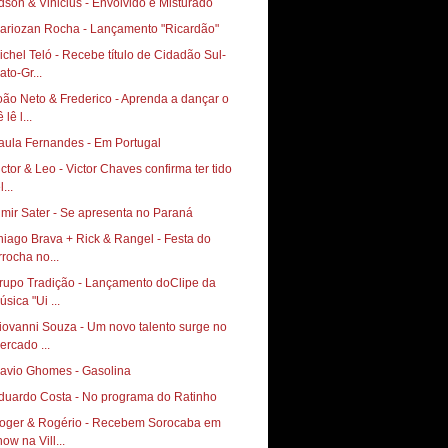
dson & Vinicius - Envolvido e Misturado
ariozan Rocha - Lançamento "Ricardão"
ichel Teló - Recebe título de Cidadão Sul-
ato-Gr...
oão Neto & Frederico - Aprenda a dançar o
 lê l...
aula Fernandes - Em Portugal
ictor & Leo - Victor Chaves confirma ter tido
l...
lmir Sater - Se apresenta no Paraná
hiago Brava + Rick & Rangel - Festa do
rrocha no...
rupo Tradição - Lançamento doClipe da
sica "Ui ...
iovanni Souza - Um novo talento surge no
ercado ...
lavio Ghomes - Gasolina
duardo Costa - No programa do Ratinho
oger & Rogério - Recebem Sorocaba em
ow na Vill...