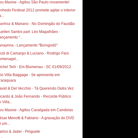
inhedo Festival 2012 promete agitar o interior
...
uellen Santos part. Léo Magalhães‏ -
ançamento "...
anaynna - Lançamento "Borogodó"
ezé di Camargo & Luciano - Rodrigo Faro
omenagei...
ichel Teló - Em Blumenau - SC 01/09/2012
rio Villa Baggage - Se apresenta em
raraquara
avid & Del Vecchio - Tá Querendo Outra Vez
icardo & João Fernando - Recorde Público
 Villa...
ésar Menotti & Fabiano - A gravação do DVD
i um...
arlos & Jader - Piriguete