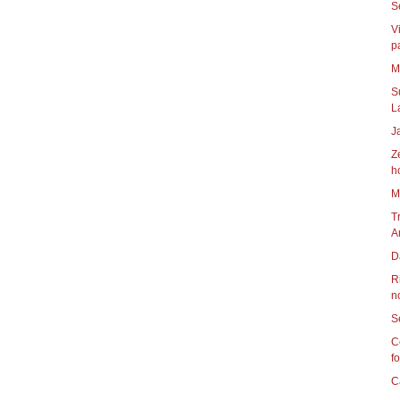
V
pa
S
L
J
Z
h
M
T
A
D
R
no
C
fo
C