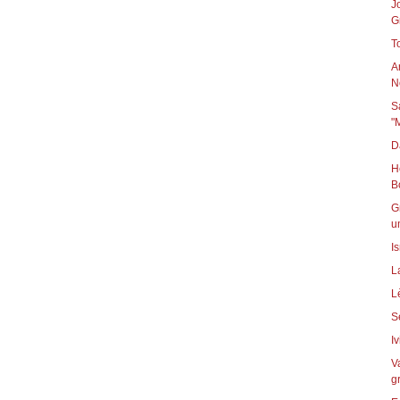
J
Gr
T
A
N
S
"
D
H
B
G
u
I
L
L
I
V
g