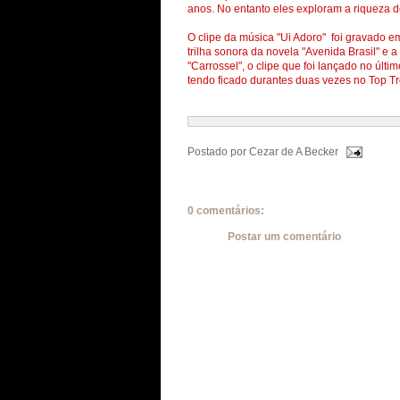
anos. No entanto eles exploram a riqueza d
O clipe da música "Ui Adoro" foi gravado 
trilha sonora da novela "Avenida Brasil" e 
"Carrossel", o clipe que foi lançado no últ
tendo ficado durantes duas vezes no Top T
Postado por
Cezar de A Becker
0 comentários:
Postar um comentário