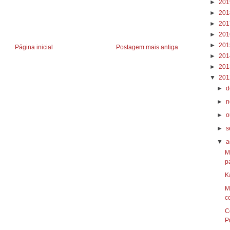
►
20
►
20
►
20
►
20
►
20
Página inicial
Postagem mais antiga
►
20
►
20
▼
20
►
d
►
n
►
o
►
s
▼
a
M
p
K
M
co
C
P