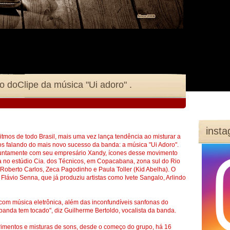
inst
itmos de todo Brasil, mais uma vez lança tendência ao misturar a
os falando do mais novo sucesso da banda: a música "Ui Adoro".
 juntamente com seu empresário Xandy, ícones desse movimento
da no estúdio Cia. dos Técnicos, em Copacabana, zona sul do Rio
oberto Carlos, Zeca Pagodinho e Paula Toller (Kid Abelha). O
Flávio Senna, que já produziu artistas como Ivete Sangalo, Arlindo
com música eletrônica, além das inconfundíveis sanfonas do
banda tem tocado", diz Guilherme Bertoldo, vocalista da banda.
rimentos e misturas de sons, desde o começo do grupo, há 16