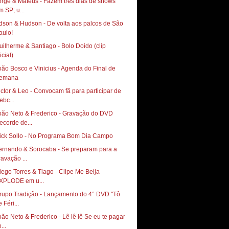
orge & Mateus - Fazem três dias de shows
m SP; u...
dson & Hudson - De volta aos palcos de São
uilherme & Santiago - Bolo Doido (clip
icial)
oão Bosco e Vinicius - Agenda do Final de
emana
ictor & Leo - Convocam fã para participar de
ebc...
oão Neto & Frederico - Gravação do DVD
ecorde de...
ernando & Sorocaba - Se preparam para a
ravação ...
iego Torres & Tiago - Clipe Me Beija
XPLODE em u...
rupo Tradição - Lançamento do 4° DVD "Tô
 Féri...
oão Neto & Frederico - Lê lê lê Se eu te pagar
...