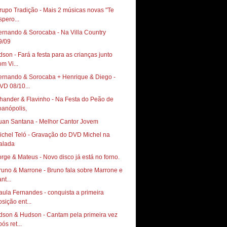
rupo Tradição - Mais 2 músicas novas "Te
spero...
ernando & Sorocaba - Na Villa Country ‏
9/09
dson - Fará a festa para as crianças junto
om Vi...
ernando & Sorocaba + Henrique & Diego -
VD 08/10...
hander & Flavinho - Na Festa do Peão de
oanópolis,
uan Santana - Melhor Cantor Jovem
ichel Teló - Gravação do DVD Michel na
alada
orge & Mateus - Novo disco já está no forno.
runo & Marrone - Bruno fala sobre Marrone e
nt...
aula Fernandes - conquista a primeira
osição ent...
dson & Hudson - Cantam pela primeira vez
ós ret...