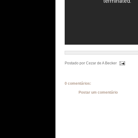
Postado por
Cezar de A Becker
0 comentários:
Postar um comentário