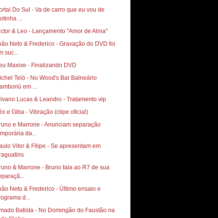
ortal Do Sul - Va de carro que eu vou de
otinha ...
ictor & Leo - Lançamento "Amor de Alma"
oão Neto & Frederico - Gravação do DVD foi
m suc...
eu Maxixe - Finalizando DVD
ichel Teló - No Wood's Bar Balneário
amboriú em ...
ilvano Lucas & Leandro - Tratamento vip
éo e Giba - Vibração (clipe oficial)
runo e Marrone - Anunciam separação
emporária da...
aulo Vitor & Filipe - Se apresentam em
runo & Marrone - Bruno fala ao R7 de sua
eparaçã...
oão Neto & Frederico - Último ensaio e
rograma d...
mado Batista - No Domingão do Faustão na