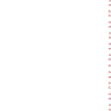
J
e
E
G
of
J
S
V
w
J
R
F
g
D
E
G
de
J
vo