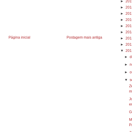
►
20
►
20
►
20
►
20
►
20
►
20
Página inicial
Postagem mais antiga
►
20
►
20
▼
20
►
d
►
n
►
o
▼
s
Z
m
J
e
G
M
P