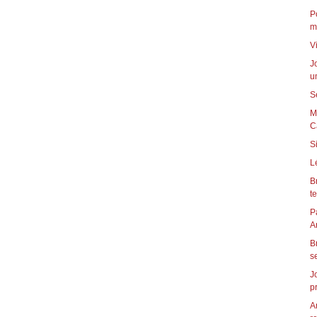
P
m
V
J
u
S
M
C
S
L
B
t
P
B
s
J
p
A