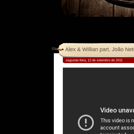
Alex & Willian part. João N
segunda-feira, 12 de setembro de 2011