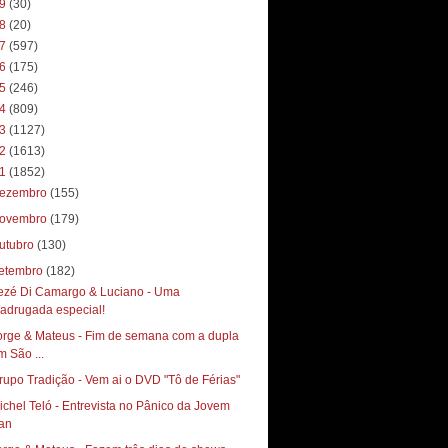
19
(30)
18
(20)
17
(597)
16
(175)
15
(246)
14
(809)
13
(1127)
12
(1613)
11
(1852)
ezembro
(155)
ovembro
(179)
utubro
(130)
etembro
(182)
ezé Di Camargo & Luciano - Uma
adrugada especial!
orge & Mateus - Fim de semana com a dupla
m São ...
rupo Tradição - Vem ai o DVD "Tô de Férias"
ichel Teló - Entrevista no Pânico da Jovem
an