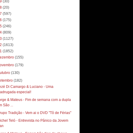
19
(30)
18
(20)
17
(597)
16
(175)
15
(246)
14
(809)
13
(1127)
12
(1613)
11
(1852)
ezembro
(155)
ovembro
(179)
utubro
(130)
etembro
(182)
ezé Di Camargo & Luciano - Uma
adrugada especial!
orge & Mateus - Fim de semana com a dupla
m São ...
rupo Tradição - Vem ai o DVD "Tô de Férias"
ichel Teló - Entrevista no Pânico da Jovem
an