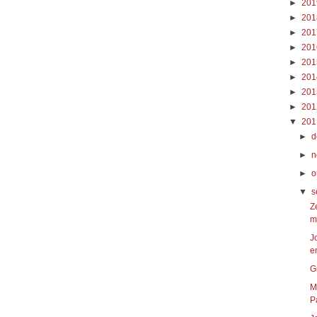
►
20
►
20
►
20
►
20
►
20
►
20
►
20
►
20
▼
20
►
d
►
n
►
o
▼
s
Z
m
J
e
G
M
P