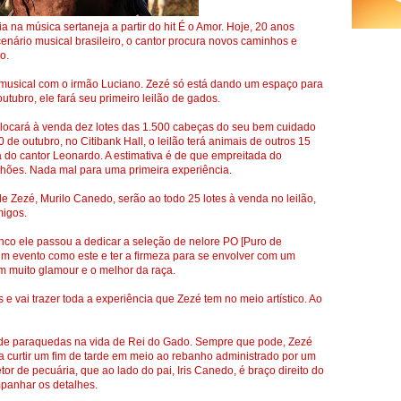
a na música sertaneja a partir do hit É o Amor. Hoje, 20 anos
enário musical brasileiro, o cantor procura novos caminhos e
o.
a musical com o irmão Luciano. Zezé só está dando um espaço para
utubro, ele fará seu primeiro leilão de gados.
locará à venda dez lotes das 1.500 cabeças do seu bem cuidado
 de outubro, no Citibank Hall, o leilão terá animais de outros 15
a do cantor Leonardo. A estimativa é de que empreitada do
lhões. Nada mal para uma primeira experiência.
e Zezé, Murilo Canedo, serão ao todo 25 lotes à venda no leilão,
migos.
nco ele passou a dedicar a seleção de nelore PO [Puro de
m evento como este e ter a firmeza para se envolver com um
m muito glamour e o melhor da raça.
 e vai trazer toda a experiência que Zezé tem no meio artístico. Ao
de paraquedas na vida de Rei do Gado. Sempre que pode, Zezé
ra curtir um fim de tarde em meio ao rebanho administrado por um
etor de pecuária, que ao lado do pai, Iris Canedo, é braço direito do
mpanhar os detalhes.