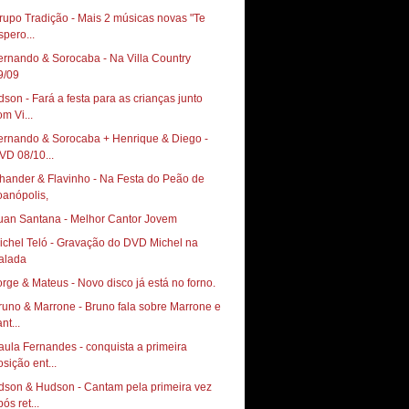
rupo Tradição - Mais 2 músicas novas "Te
spero...
ernando & Sorocaba - Na Villa Country ‏
9/09
dson - Fará a festa para as crianças junto
om Vi...
ernando & Sorocaba + Henrique & Diego -
VD 08/10...
hander & Flavinho - Na Festa do Peão de
oanópolis,
uan Santana - Melhor Cantor Jovem
ichel Teló - Gravação do DVD Michel na
alada
orge & Mateus - Novo disco já está no forno.
runo & Marrone - Bruno fala sobre Marrone e
nt...
aula Fernandes - conquista a primeira
osição ent...
dson & Hudson - Cantam pela primeira vez
ós ret...