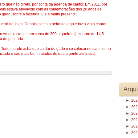
ro que não direto, por conta da agenda de cantor. Em 2011, por
 pois estava envolvido com as comemorações dos 20 anos de
 gado, sobre a fazenda. Ele é muito presente.
stá de folga. Depois, senta a beira do lago e faz a viola chorar.
 Amor, o cantor tem cerca de 300 alqueires {em torno de 14,5
a de pecuária.
. Todo mundo acha que cuidar de gado é só colocar no capinzinho
nciada e são mais bem tratados do que a gente até [risos].
Arqui
►
20
►
20
►
20
►
20
►
20
►
20