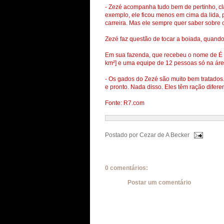
- Zezé acompanha tudo bem de pertinho, cla
exemplo, ele ficou menos em cima da lida,
carreira. Mas ele sempre quer saber sobre o
Zezé faz questão de tocar a boiada, quando e
Em sua fazenda, que recebeu o nome de É o
km²] e uma equipe de 12 pessoas só na áre
- Os gados do Zezé são muito bem tratados
e pronto. Nada disso. Eles têm ração difere
Fonte: R7.com
Postado por
Cezar de A Becker
0 comentários:
Postar um comentário