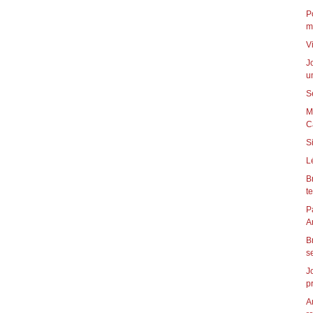
P
m
V
J
u
S
M
C
S
L
B
t
P
B
s
J
p
A