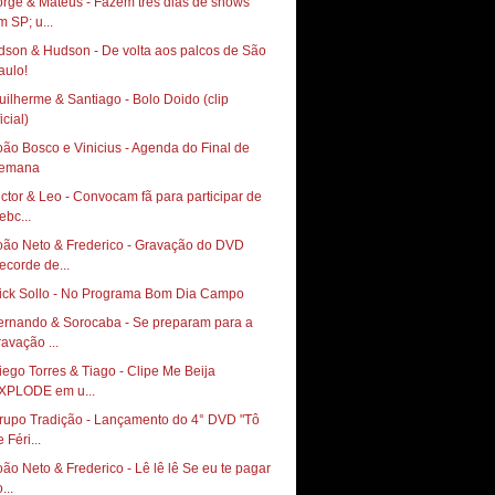
orge & Mateus - Fazem três dias de shows
m SP; u...
dson & Hudson - De volta aos palcos de São
uilherme & Santiago - Bolo Doido (clip
icial)
oão Bosco e Vinicius - Agenda do Final de
emana
ictor & Leo - Convocam fã para participar de
ebc...
oão Neto & Frederico - Gravação do DVD
ecorde de...
ernando & Sorocaba - Se preparam para a
ravação ...
iego Torres & Tiago - Clipe Me Beija
XPLODE em u...
rupo Tradição - Lançamento do 4° DVD "Tô
 Féri...
oão Neto & Frederico - Lê lê lê Se eu te pagar
...