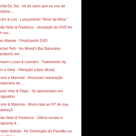
ortal Do Sul - Va de carro que eu vou de
otinha ...
ictor & Leo - Lançamento "Amor de Alma"
oão Neto & Frederico - Gravação do DVD foi
m suc...
eu Maxixe - Finalizando DVD
ichel Teló - No Wood's Bar Balneário
amboriú em ...
ilvano Lucas & Leandro - Tratamento vip
éo e Giba - Vibração (clipe oficial)
runo e Marrone - Anunciam separação
emporária da...
aulo Vitor & Filipe - Se apresentam em
runo & Marrone - Bruno fala ao R7 de sua
eparaçã...
oão Neto & Frederico - Último ensaio e
rograma d...
mado Batista - No Domingão do Faustão na