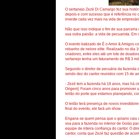
O sertanejo Zezé Di Camargo fez sua históri
depois e com sucesso que é referência no c
investe cada vez mais na vida de empresári
Não que isso indique o fim de sua parceri
sua outra paixão: a vida de pecuarista. Em o
O evento batizado de É o Amor & Amigos co
rebanho de nelore elite. Realizado no dia 10
criadores, entre eles até um lote de doador
sertanejo tenha um faturamento de R$ 3 mi
Segundo o diretor de pecuária da fazenda d
sendo dez do cantor reunidos com 15 de a
- Zezé tem a fazenda há 18 anos, mas há ci
Origem]. Foram cinco anos para promover u
leilão do porte que estamos planejando, co
O leilão terá presença de novos investidores
final do evento, ele fará um show.
Engana-se quem pensa que o goiano caiu 
voa para a fazenda no interior de Goiás pa
equipe de inteira confiança do cantor. O dir
cantor, conta que Zezé faz questão de aco