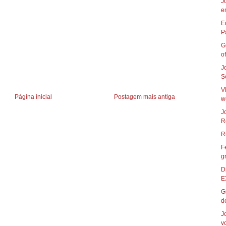
J
e
E
G
of
J
S
V
Página inicial
Postagem mais antiga
w
J
R
F
g
D
E
G
de
J
vo