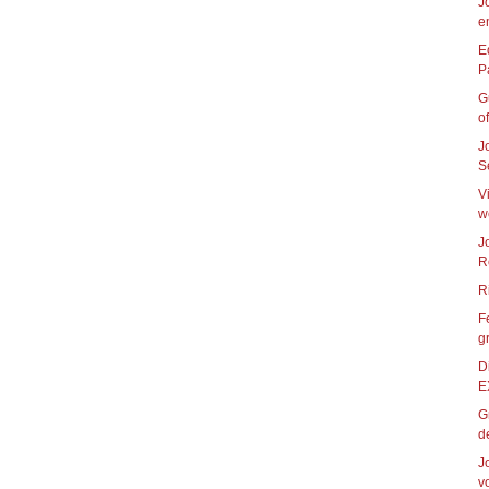
J
e
E
G
of
J
S
V
w
J
R
F
g
D
E
G
de
J
vo