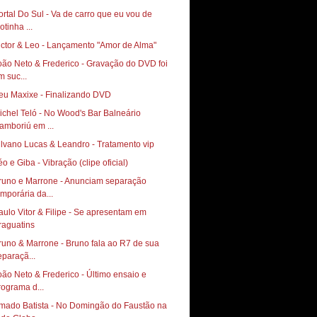
ortal Do Sul - Va de carro que eu vou de
otinha ...
ictor & Leo - Lançamento "Amor de Alma"
oão Neto & Frederico - Gravação do DVD foi
m suc...
eu Maxixe - Finalizando DVD
ichel Teló - No Wood's Bar Balneário
amboriú em ...
ilvano Lucas & Leandro - Tratamento vip
éo e Giba - Vibração (clipe oficial)
runo e Marrone - Anunciam separação
emporária da...
aulo Vitor & Filipe - Se apresentam em
runo & Marrone - Bruno fala ao R7 de sua
eparaçã...
oão Neto & Frederico - Último ensaio e
rograma d...
mado Batista - No Domingão do Faustão na