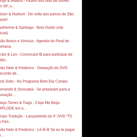
orge & Mateus - Fazem três dias de shows
m SP; u...
dson & Hudson - De volta aos palcos de São
uilherme & Santiago - Bolo Doido (clip
icial)
oão Bosco e Vinicius - Agenda do Final de
emana
ictor & Leo - Convocam fã para participar de
ebc...
oão Neto & Frederico - Gravação do DVD
ecorde de...
ernando & Sorocaba - Se preparam para a
ravação ...
iego Torres & Tiago - Clipe Me Beija
XPLODE em u...
rupo Tradição - Lançamento do 4° DVD "Tô
 Féri...
oão Neto & Frederico - Lê lê lê Se eu te pagar
...