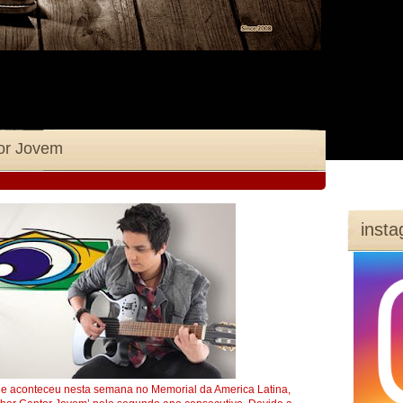
or Jovem
inst
ue aconteceu nesta semana no Memorial da America Latina,