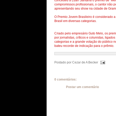
concedeu a Luan Santana o prêmio de ‘Mel
compromissos profissionais, o cantor não 
apresentando seu show na cidade de Gram
O Premio Jovem Brasileiro é considerado 
Brasil em diversas categorias.
Criado pelo empresário Guto Melo, os pre
por jornalistas, críticos e colunistas, lig
categorias e a grande votação do público 
bateu recorde de indicação para o prêmio.
Postado por
Cezar de A Becker
0 comentários:
Postar um comentário