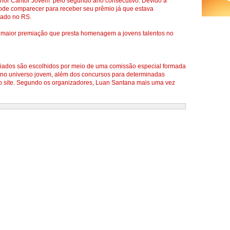
hor Cantor Jovem’ pelo segundo ano consecutivo. Devido a
pode comparecer para receber seu prêmio já que estava
ado no RS.
a maior premiação que presta homenagem a jovens talentos no
miados são escolhidos por meio de uma comissão especial formada
ados no universo jovem, além dos concursos para determinadas
no site. Segundo os organizadores, Luan Santana mais uma vez