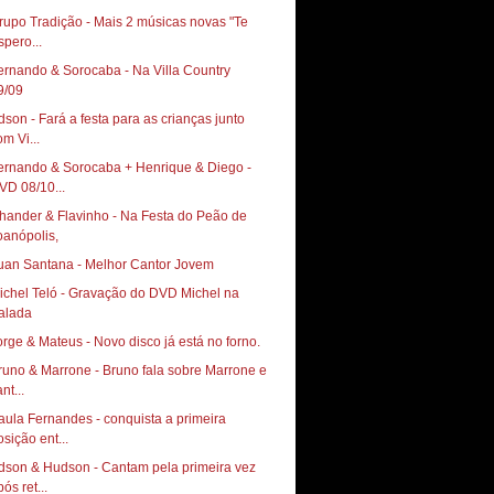
rupo Tradição - Mais 2 músicas novas "Te
spero...
ernando & Sorocaba - Na Villa Country ‏
9/09
dson - Fará a festa para as crianças junto
om Vi...
ernando & Sorocaba + Henrique & Diego -
VD 08/10...
hander & Flavinho - Na Festa do Peão de
oanópolis,
uan Santana - Melhor Cantor Jovem
ichel Teló - Gravação do DVD Michel na
alada
orge & Mateus - Novo disco já está no forno.
runo & Marrone - Bruno fala sobre Marrone e
nt...
aula Fernandes - conquista a primeira
osição ent...
dson & Hudson - Cantam pela primeira vez
ós ret...