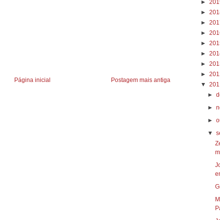
►
20
►
20
►
20
►
20
►
20
►
20
►
20
►
20
Página inicial
Postagem mais antiga
▼
20
►
d
►
n
►
o
▼
s
Z
m
J
e
G
M
P