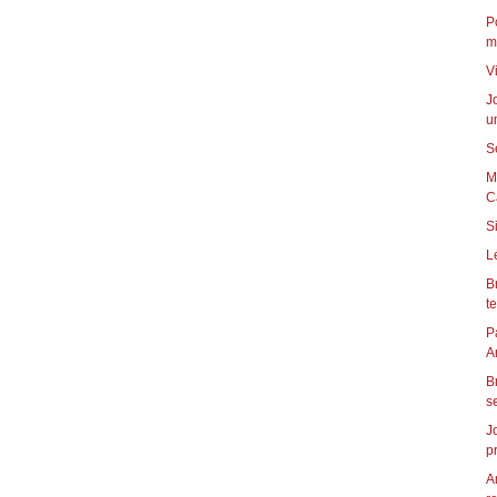
P
m
V
J
u
S
M
C
S
L
B
t
P
B
s
J
p
A