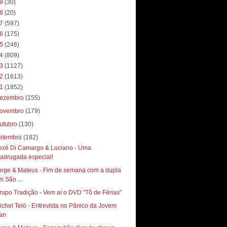
19
(30)
18
(20)
17
(597)
16
(175)
15
(246)
14
(809)
13
(1127)
12
(1613)
11
(1852)
ezembro
(155)
ovembro
(179)
utubro
(130)
etembro
(182)
ezé Di Camargo & Luciano - Uma
adrugada especial!
orge & Mateus - Fim de semana com a dupla
m São ...
rupo Tradição - Vem ai o DVD "Tô de Férias"
ichel Teló - Entrevista no Pânico da Jovem
an