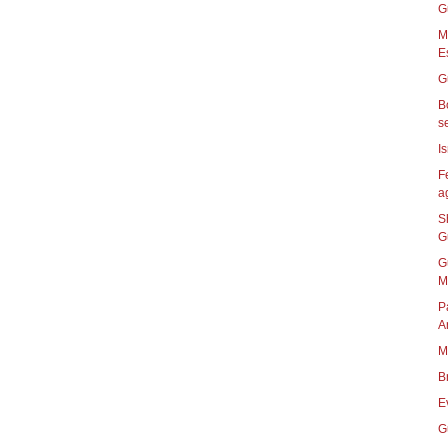
Gu
M
E
G
B
se
I
F
ag
S
G
G
M
P
A
M
B
E
G