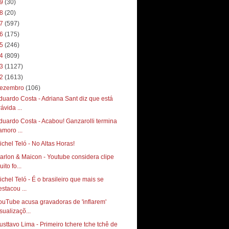
19
(30)
18
(20)
17
(597)
16
(175)
15
(246)
14
(809)
13
(1127)
12
(1613)
ezembro
(106)
duardo Costa - Adriana Sant diz que está
ávida ...
duardo Costa - Acabou! Ganzarolli termina
amoro ...
ichel Teló - No Altas Horas!
arlon & Maicon - Youtube considera clipe
ito fo...
ichel Teló - É o brasileiro que mais se
estacou ...
ouTube acusa gravadoras de 'inflarem'
sualizaçõ...
usttavo Lima - Primeiro tchere tche tchê de