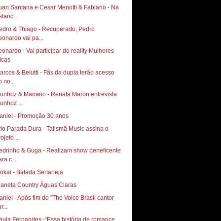
uan Santana e Cesar Menotti & Fabiano - Na
stanc...
edro & Thiago - Recuperado, Pedro
eonardo vai pa...
eonardo - Vai participar do reality Mulheres
icas
arcos & Belutti - Fãs da dupla terão acesso
 no...
unhoz & Mariano - Renata Maron entrevista
unhoz ...
aniel - Promoção 30 anos
rio Parada Dura - Talismã Music assina o
ojeto ...
edrinho & Guga - Realizam show beneficente
ra c...
okai - Balada Sertaneja
laneta Country Águas Claras
aniel - Após fim do "The Voice Brasil cantor
r...
aula Fernandes -“Essa história de romance