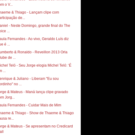
om o V...
haeme & Thiago - Lançam clipe com
articipação de...
aniel - Neste Domingo, grande final do The
ice ...
aula Fernandes - Ao vivo, Geraldo Luís diz
e é ...
umberto & Ronaldo - Reveillon 2013 Orla
lube de ...
ichel Teló - Seu Jorge elogia Michel Teló: ‘É
 ...
enrique & Juliano - Liberam "Eu sou
ordinho" no ...
orge & Mateus - Maná lança clipe gravado
om Jorg...
aula Fernandes - Cuidar Mais de Mim
haeme & Thiago - Show de Thaeme & Thiago
ausa re...
orge & Mateus - Se apresentam no Credicard
all