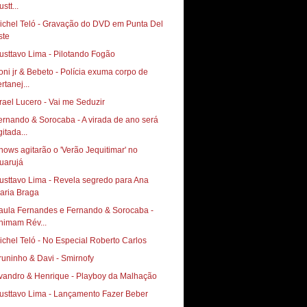
stt...
ichel Teló - Gravação do DVD em Punta Del
ste
usttavo Lima - Pilotando Fogão
oni jr & Bebeto - Polícia exuma corpo de
rtanej...
srael Lucero - Vai me Seduzir
ernando & Sorocaba - A virada de ano será
itada...
hows agitarão o 'Verão Jequitimar' no
uarujá
usttavo Lima - Revela segredo para Ana
aria Braga
aula Fernandes e Fernando & Sorocaba -
nimam Rév...
ichel Teló - No Especial Roberto Carlos
runinho & Davi - Smirnofy
vandro & Henrique - Playboy da Malhação
usttavo Lima - Lançamento Fazer Beber