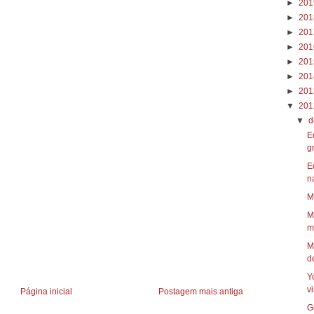
►
20
►
20
►
20
►
20
►
20
►
20
►
20
▼
20
▼
d
E
gr
E
n
M
M
mu
M
d
Y
vi
Página inicial
Postagem mais antiga
G