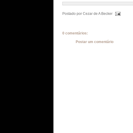
Postado por
Cezar de A Becker
0 comentários:
Postar um comentário