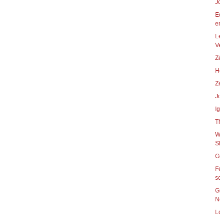
J
E
en
L
V
Z
H
Z
J
I
T
W
S
G
F
s
G
N
L