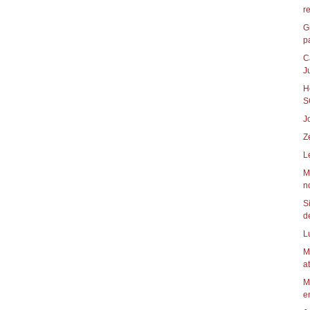
r
G
pa
C
J
H
S
J
Z
L
M
n
S
de
L
M
a
M
em