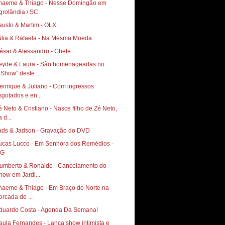
haeme & Thiago - Nesse Domingão em
grolândia / SC
austo & Martim - OLX
úlia & Rafaela - Na Mesma Moeda
ésar & Alessandro - Chefe
eyde & Laura - São homenageadas no
+Show” deste ...
enrique & Juliano - Com ingressos
sgotados e en...
é Neto & Cristiano - Nasce filho de Zé Neto,
 d...
ads & Jadson - Gravação do DVD
ucas Lucco - Em Senhora dos Remédios -
G
umberto & Ronaldo - Cancelamento do
how em Jardi...
haeme & Thiago - Em Braço do Norte na
orcada de ...
duardo Costa - Agenda Da Semana!
aula Fernandes - Lança show intimista e