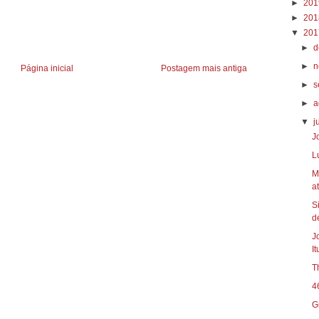
►
20
►
20
▼
20
►
d
►
n
Página inicial
Postagem mais antiga
►
s
►
a
▼
j
J
L
M
at
S
d
J
I
T
4
G