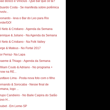
oão Bosco e Vinícius - Que bar que cê tá?
duardo Costa - Se manifesta sobre polêmica
volv...
eonardo - leva o Bar do Leo para Rio
erde/GO!
é Neto & Cristiano - Agenda da Semana
enrique & Juliano - Na Agenda da Semana
é Neto & Cristiano - Na Folk Valley
orge & Mateus - No Fortal 2017
gor Ferraz- Na Lapa
haeme & Thiago - Agenda da Semana
illiam Couto & Adriano - No programa +
how na RE...
usttavo Lima - Posta nova foto com o filho
ernando & Sorocaba - Nesse final de
emana, logo ...
rupo Candieiro - No Baile Caipira do Salão
ovo H...
oubet - Em Leme-SP