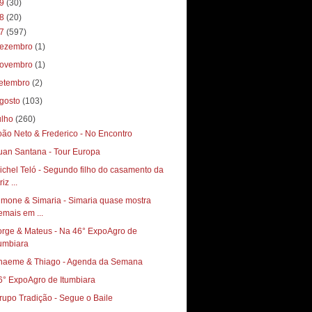
19
(30)
18
(20)
17
(597)
ezembro
(1)
ovembro
(1)
etembro
(2)
gosto
(103)
ulho
(260)
oão Neto & Frederico - No Encontro
uan Santana - Tour Europa
ichel Teló - Segundo filho do casamento da
riz ...
imone & Simaria - Simaria quase mostra
emais em ...
orge & Mateus - Na 46° ExpoAgro de
tumbiara
haeme & Thiago - Agenda da Semana
6° ExpoAgro de Itumbiara
rupo Tradição - Segue o Baile