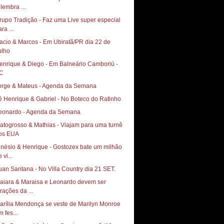
elembra ...
rupo Tradição - Faz uma Live super especial
ra ...
acio & Marcos - Em Ubiratã/PR dia 22 de
ulho
enrique & Diego - Em Balneário Camboriú -
C
orge & Mateus - Agenda da Semana
é Henrique & Gabriel - No Boteco do Ratinho
eonardo - Agenda da Semana
atogrosso & Mathias - Viajam para uma turnê
os EUA
inésio & Henrique - Gostozex bate um milhão
 vi...
uan Santana - No Villa Country dia 21 SET.
aiara & Maraisa e Leonardo devem ser
trações da ...
arília Mendonça se veste de Marilyn Monroe
 fes...