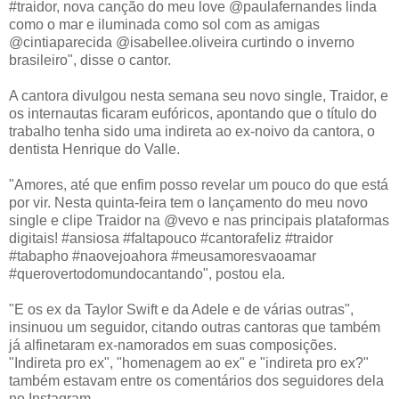
#traidor, nova canção do meu love @paulafernandes linda
como o mar e iluminada como sol com as amigas
@cintiaparecida @isabellee.oliveira curtindo o inverno
brasileiro", disse o cantor.
A cantora divulgou nesta semana seu novo single, Traidor, e
os internautas ficaram eufóricos, apontando que o título do
trabalho tenha sido uma indireta ao ex-noivo da cantora, o
dentista Henrique do Valle.
"Amores, até que enfim posso revelar um pouco do que está
por vir. Nesta quinta-feira tem o lançamento do meu novo
single e clipe Traidor na @vevo e nas principais plataformas
digitais! #ansiosa #faltapouco #cantorafeliz #traidor
#tabapho #naovejoahora #meusamoresvaoamar
#querovertodomundocantando", postou ela.
"E os ex da Taylor Swift e da Adele e de várias outras",
insinuou um seguidor, citando outras cantoras que também
já alfinetaram ex-namorados em suas composições.
"Indireta pro ex", "homenagem ao ex" e "indireta pro ex?"
também estavam entre os comentários dos seguidores dela
no Instagram.