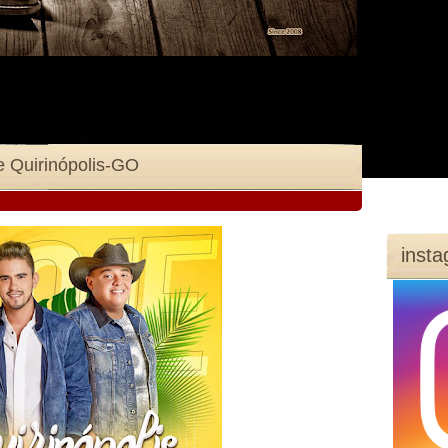
e Quirinópolis-GO
inst