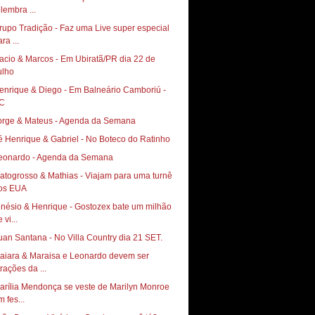
elembra ...
rupo Tradição - Faz uma Live super especial
ra ...
acio & Marcos - Em Ubiratã/PR dia 22 de
ulho
enrique & Diego - Em Balneário Camboriú -
C
orge & Mateus - Agenda da Semana
é Henrique & Gabriel - No Boteco do Ratinho
eonardo - Agenda da Semana
atogrosso & Mathias - Viajam para uma turnê
os EUA
inésio & Henrique - Gostozex bate um milhão
 vi...
uan Santana - No Villa Country dia 21 SET.
aiara & Maraisa e Leonardo devem ser
trações da ...
arília Mendonça se veste de Marilyn Monroe
 fes...