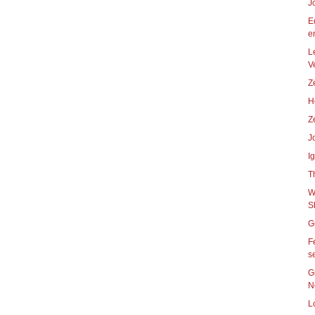
J
E
en
L
V
Z
H
Z
J
I
T
W
S
G
F
s
G
N
L