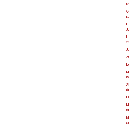
r
G
pa
C
J
H
S
J
Z
L
M
n
S
de
L
M
a
M
em