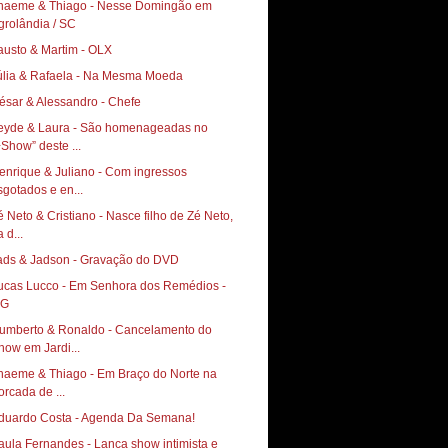
haeme & Thiago - Nesse Domingão em
grolândia / SC
austo & Martim - OLX
úlia & Rafaela - Na Mesma Moeda
ésar & Alessandro - Chefe
eyde & Laura - São homenageadas no
+Show” deste ...
enrique & Juliano - Com ingressos
sgotados e en...
é Neto & Cristiano - Nasce filho de Zé Neto,
 d...
ads & Jadson - Gravação do DVD
ucas Lucco - Em Senhora dos Remédios -
G
umberto & Ronaldo - Cancelamento do
how em Jardi...
haeme & Thiago - Em Braço do Norte na
orcada de ...
duardo Costa - Agenda Da Semana!
aula Fernandes - Lança show intimista e