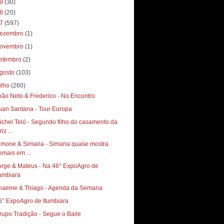
19
(30)
18
(20)
17
(597)
ezembro
(1)
ovembro
(1)
etembro
(2)
gosto
(103)
ulho
(260)
oão Neto & Frederico - No Encontro
uan Santana - Tour Europa
ichel Teló - Segundo filho do casamento da
riz ...
imone & Simaria - Simaria quase mostra
emais em ...
orge & Mateus - Na 46° ExpoAgro de
tumbiara
haeme & Thiago - Agenda da Semana
6° ExpoAgro de Itumbiara
rupo Tradição - Segue o Baile