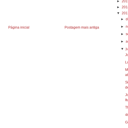
►
20
►
20
▼
20
►
d
►
n
Página inicial
Postagem mais antiga
►
s
►
a
▼
j
J
L
M
at
S
d
J
I
T
4
G