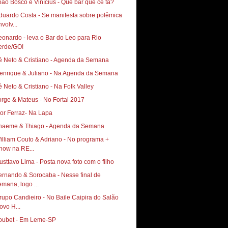
oão Bosco e Vinícius - Que bar que cê tá?
duardo Costa - Se manifesta sobre polêmica
volv...
eonardo - leva o Bar do Leo para Rio
erde/GO!
é Neto & Cristiano - Agenda da Semana
enrique & Juliano - Na Agenda da Semana
é Neto & Cristiano - Na Folk Valley
orge & Mateus - No Fortal 2017
gor Ferraz- Na Lapa
haeme & Thiago - Agenda da Semana
illiam Couto & Adriano - No programa +
how na RE...
usttavo Lima - Posta nova foto com o filho
ernando & Sorocaba - Nesse final de
emana, logo ...
rupo Candieiro - No Baile Caipira do Salão
ovo H...
oubet - Em Leme-SP