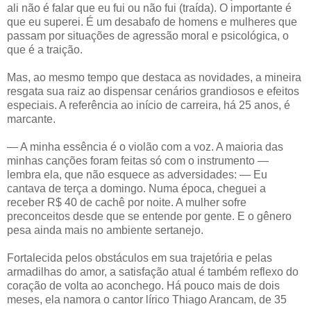
ali não é falar que eu fui ou não fui (traída). O importante é
que eu superei. É um desabafo de homens e mulheres que
passam por situações de agressão moral e psicológica, o
que é a traição.
Mas, ao mesmo tempo que destaca as novidades, a mineira
resgata sua raiz ao dispensar cenários grandiosos e efeitos
especiais. A referência ao início de carreira, há 25 anos, é
marcante.
— A minha essência é o violão com a voz. A maioria das
minhas canções foram feitas só com o instrumento —
lembra ela, que não esquece as adversidades: — Eu
cantava de terça a domingo. Numa época, cheguei a
receber R$ 40 de cachê por noite. A mulher sofre
preconceitos desde que se entende por gente. E o gênero
pesa ainda mais no ambiente sertanejo.
Fortalecida pelos obstáculos em sua trajetória e pelas
armadilhas do amor, a satisfação atual é também reflexo do
coração de volta ao aconchego. Há pouco mais de dois
meses, ela namora o cantor lírico Thiago Arancam, de 35