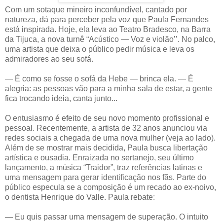
Com um sotaque mineiro inconfundível, cantado por
natureza, dá para perceber pela voz que Paula Fernandes
está inspirada. Hoje, ela leva ao Teatro Bradesco, na Barra
da Tijuca, a nova turnê “Acústico — Voz e violão’’. No palco,
uma artista que deixa o público pedir música e leva os
admiradores ao seu sofá.
— É como se fosse o sofá da Hebe — brinca ela. — É
alegria: as pessoas vão para a minha sala de estar, a gente
fica trocando ideia, canta junto...
O entusiasmo é efeito de seu novo momento profissional e
pessoal. Recentemente, a artista de 32 anos anunciou via
redes sociais a chegada de uma nova mulher (veja ao lado).
Além de se mostrar mais decidida, Paula busca libertação
artística e ousadia. Enraizada no sertanejo, seu último
lançamento, a música “Traidor”, traz referências latinas e
uma mensagem para gerar identificação nos fãs. Parte do
público especula se a composição é um recado ao ex-noivo,
o dentista Henrique do Valle. Paula rebate:
— Eu quis passar uma mensagem de superação. O intuito