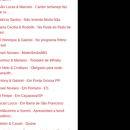
oão Lucas & Marcelo - Cantor sertanejo faz
r ro...
atrícia Santos - Não Inventa Moda Não
aria Cecilia & Rodolfo - Na Festa do Peão de
rr...
é Henrique & Gabriel - No programa Ritmo
rasil
srael Novaes - Materlândia/MG
unhoz & Mariano - Tomador de Whisky
é Neto & Cristiano - Obrigado pela noite
aravilh...
ntony & Gabriel - Em Ponta Grossa PR
srael Novaes - Em Floriano - ES
é Felipe - Em Caçapava/SP
ucas Lucco - Em Barra de São Francisco
hitãozinho e Xororó - Apresentam a turnê
vidênci...
leber & Cauan - Quase