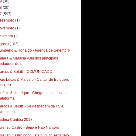
19
(30)
18
(20)
17
(597)
ezembro
(1)
ovembro
(1)
etembro
(2)
gosto
(103)
Humberto & Ronaldo‏ - Agenda de Setembro
aiara & Maraisa -Um dos principais
estaques do s...
arcos & Belutti - COMUNICADO
oão Lucas & Marcelo - Cantor de Eu quero
hu, eu...
inésio & Henrique - Chegou em todas as
lataforma...
arcos & Belutti - Se despedem da FS e
brem escri...
esteja Curitiba 2017
orenzo Castro - Beijo e Não Namoro
orenzo Castro conquista público sertanejo