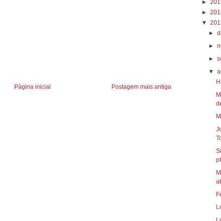
►
20
►
20
▼
20
►
d
►
n
►
s
▼
a
Página inicial
Postagem mais antiga
M
d
M
J
Tc
S
p
M
a
F
L
L