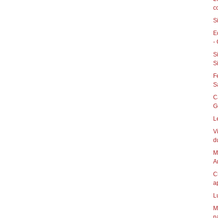
c
S
E
-
S
Si
F
S
C
G
L
V
d
M
A
C
a
L
M
na