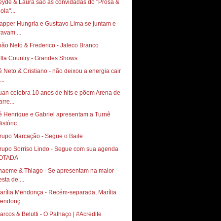
eyde & Laura são as convidadas do "Prosa &
ola"...
apper Hungria e Gusttavo Lima se juntam e
ravam ...
oão Neto & Frederico - Jaleco Branco
illa Country - Grandes Shows
é Neto & Cristiano - não deixou a energia cair
...
uan celebra 10 anos de hits e põem Arena de
rre...
é Henrique e Gabriel apresentam a Turnê
istóric...
rupo Marcação - Segue o Baile
rupo Sorriso Lindo - Segue com sua agenda
OTADA
haeme & Thiago - Se apresentam na maior
sta de ...
arília Mendonça - Recém-separada, Marília
endonç...
arcos & Belutti - O Palhaço | #Acredite