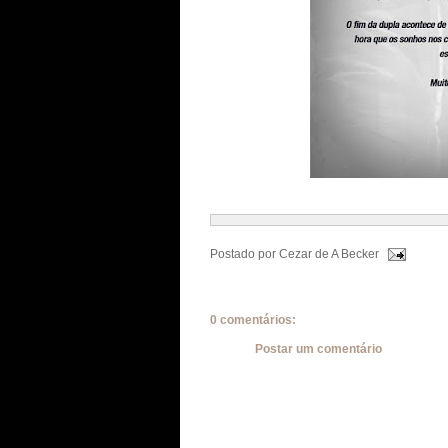
Postado por
Cezar de A Becker
0 comentários:
Postar um comentário