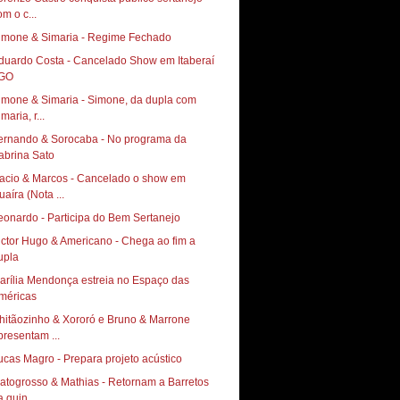
om o c...
imone & Simaria - Regime Fechado
duardo Costa - Cancelado Show em Itaberaí
 GO
imone & Simaria - Simone, da dupla com
maria, r...
ernando & Sorocaba - No programa da
abrina Sato
acio & Marcos - Cancelado o show em
uaíra (Nota ...
eonardo - Participa do Bem Sertanejo
ictor Hugo & Americano - Chega ao fim a
upla
arília Mendonça estreia no Espaço das
méricas
hitãozinho & Xororó e Bruno & Marrone
presentam ...
ucas Magro - Prepara projeto acústico
atogrosso & Mathias - Retornam a Barretos
 quin...