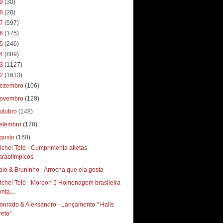
19
(30)
18
(20)
17
(597)
16
(175)
15
(246)
14
(809)
13
(1127)
12
(1613)
ezembro
(106)
ovembro
(128)
utubro
(148)
etembro
(178)
gosto
(160)
ichel Teló - Cumprimenta atletas
araolímpicos
aio & Bruninho - Arrocha que ela gosta
ichel Teló - Moroon 5 Homenagem brasileira
nta...
onrado & Aleksandro - Lançamento " Halls
reto"