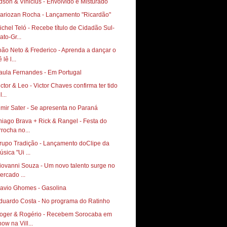
dson & Vinicius - Envolvido e Misturado
ariozan Rocha - Lançamento "Ricardão"
ichel Teló - Recebe título de Cidadão Sul-
ato-Gr...
oão Neto & Frederico - Aprenda a dançar o
 lê l...
aula Fernandes - Em Portugal
ictor & Leo - Victor Chaves confirma ter tido
l...
lmir Sater - Se apresenta no Paraná
hiago Brava + Rick & Rangel - Festa do
rrocha no...
rupo Tradição - Lançamento doClipe da
sica "Ui ...
iovanni Souza - Um novo talento surge no
ercado ...
lavio Ghomes - Gasolina
duardo Costa - No programa do Ratinho
oger & Rogério - Recebem Sorocaba em
ow na Vill...