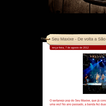
Seu Maxixe - De volta a São
terça-feira, 7 de agosto de 2012
O sertanejo pop do Seu Maxixe, que já co
uma vez! No ano passado, a banda fez duas