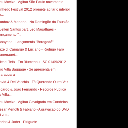
inhedo Festival 2012 promete agitar o interior
...
uellen Santos part. Léo Magalhães‏ -
ançamento "...
anaynna - Lançamento "Borogodó"
ezé di Camargo & Luciano - Rodrigo Faro
omenagei...
ichel Teló - Em Blumenau - SC 01/09/2012
rio Villa Baggage - Se apresenta em
raraquara
avid & Del Vecchio - Tá Querendo Outra Vez
icardo & João Fernando - Recorde Público
 Villa...
ésar Menotti & Fabiano - A gravação do DVD
i um...
arlos & Jader - Piriguete