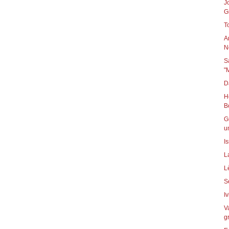
J
Gr
T
A
N
S
"
D
H
B
G
u
I
L
L
I
V
g