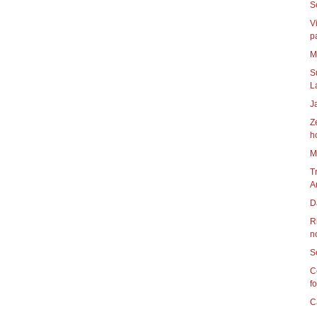
V
pa
S
L
J
Z
h
M
T
A
D
R
no
C
fo
C