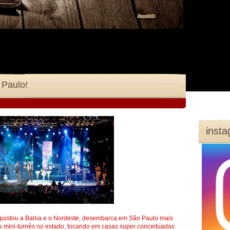
 Paulo!
inst
nquistou a Bahia e o Nordeste, desembarca em São Paulo mais
 mini-turnês no estado, tocando em casas super conceituadas