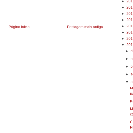
►
20
►
20
►
20
►
20
►
20
Página inicial
Postagem mais antiga
►
20
►
20
▼
20
►
d
►
n
►
o
►
s
▼
a
M
p
K
M
co
C
P