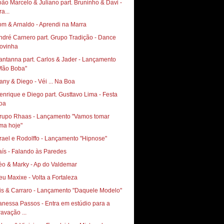
oão Marcelo & Juliano part. Bruninho & Davi -
a...
om & Arnaldo - Aprendi na Marra
ndré Carnero part. Grupo Tradição - Dance
ovinha
antanna part. Carlos & Jader - Lançamento
Mão Boba"
any & Diego - Véi ... Na Boa
enrique e Diego part. Gusttavo Lima - Festa
oa
rupo Rhaas - Lançamento "Vamos tomar
ma hoje"
srael e Rodolffo - Lançamento "Hipnose"
aís - Falando às Paredes
èo & Marky - Ap do Valdemar
vis & Carraro - Lançamento "Daquele Modelo"
anessa Passos - Entra em estúdio para a
ravação ...