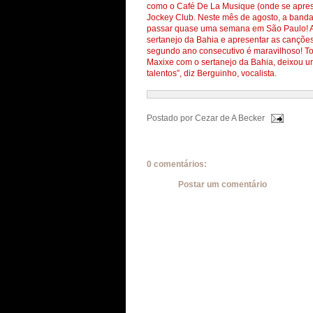
como o Café De La Musique (onde se apres
Jockey Club. Neste mês de agosto, a band
passar quase uma semana em São Paulo! A 
sertanejo da Bahia e apresentar as canções
segundo ano consecutivo é maravilhoso! To
Maxixe com o sertanejo da Bahia, deixou 
talentos”, diz Berguinho, vocalista.
Postado por
Cezar de A Becker
0 comentários:
Postar um comentário