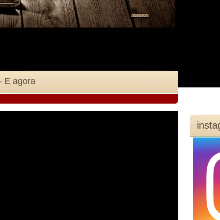
- E agora
inst