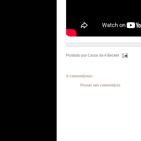
Postado por
Cezar de A Becker
0 comentários:
Postar um comentário