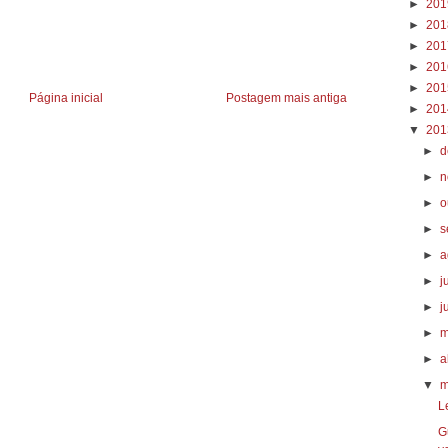
►
20
►
20
►
20
►
20
►
20
Página inicial
Postagem mais antiga
►
20
▼
20
►
d
►
n
►
o
►
s
►
a
►
j
►
j
►
m
►
a
▼
m
L
G