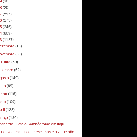
19
(30)
18
(20)
17
(597)
16
(175)
15
(246)
14
(809)
13
(1127)
ezembro
(16)
ovembro
(59)
utubro
(59)
etembro
(62)
gosto
(149)
ulho
(89)
unho
(116)
aio
(109)
bril
(123)
arço
(136)
eonardo - Lota o Sambódromo em itaju
usttavo Lima - Pede desculpas e diz que não