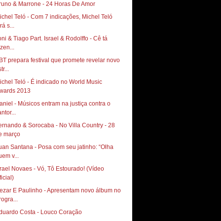
runo & Marrone - 24 Horas De Amor
ichel Teló - Com 7 indicações, Michel Teló
rá s...
oni & Tiago Part. Israel & Rodolffo - Cê tá
zen...
BT prepara festival que promete revelar novo
tr...
ichel Teló - É indicado no World Music
wards 2013
aniel - Músicos entram na justiça contra o
ntor...
ernando & Sorocaba - No Villa Country - 28
e março
uan Santana - Posa com seu jatinho: “Olha
uem v...
srael Novaes - Vó, Tô Estourado! (Vídeo
icial)
ezar E Paulinho - Apresentam novo álbum no
rogra...
duardo Costa - Louco Coração