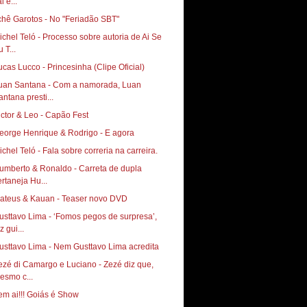
i e...
chê Garotos - No "Feriadão SBT"
ichel Teló - Processo sobre autoria de Ai Se
 T...
ucas Lucco - Princesinha (Clipe Oficial)
uan Santana - Com a namorada, Luan
antana presti...
ictor & Leo - Capão Fest
eorge Henrique & Rodrigo - E agora
ichel Teló - Fala sobre correria na carreira.
umberto & Ronaldo - Carreta de dupla
ertaneja Hu...
ateus & Kauan - Teaser novo DVD
usttavo Lima - ‘Fomos pegos de surpresa’,
z gui...
usttavo Lima - Nem Gusttavo Lima acredita
ezé di Camargo e Luciano - Zezé diz que,
esmo c...
em ai!!! Goiás é Show