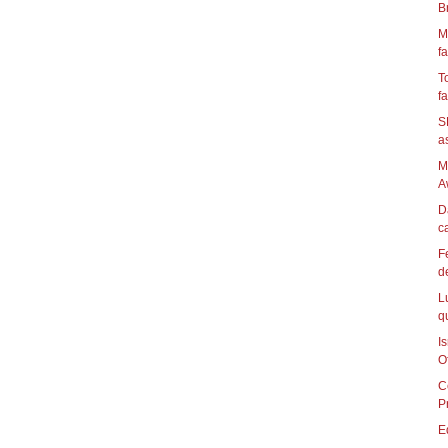
B
M
fa
T
fa
S
as
M
A
D
ca
F
d
L
q
I
Of
C
P
E