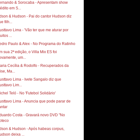
ernando & Sorocaba - Apresentam show
nédito em S...
dson & Hudson - Pai do cantor Hudson diz
e filh...
usttavo Lima - 'Vão ter que me aturar por
itos ...
edro Paulo & Alex - No Programa do Ratinho
m sua 2ª edição, o Villa Mix ES foi
ovamente, um...
aria Cecília & Rodolfo - Recuperados da
ise, Ma...
usttavo Lima - Ivete Sangalo diz que
usttavo Lim...
ichel Teló - No 'Futebol Solidário'
usttavo Lima - Anuncia que pode parar de
antar
duardo Costa - Gravará novo DVD "No
oteco
dson & Hudson - Após habeas corpus,
udson deixa ...