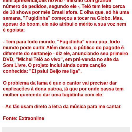
sem apresentações no Rio - mesmo com grande
número de pedidos, segundo ele -, Teló tem feito cerca
de 18 shows por mês Brasil afora. E olha que, só há uma
semana, "Fugidinha" começou a tocar na Globo. Mas,
apesar do boom, ele não atribui o mérito a sua voz nem
é egoísta:
- Tem para todo mundo. "Fugidinha" virou pop, todo
mundo pode curtir. Além disso, o público do pagode é
diferente do sertanejo - diz ele, anunciando seu primeiro
DVD, "Michel Teló ao vivo", em pré-venda no site da
Som Livre. O projeto inclui ainda outra canção
conhecida: "Ei psiu! Beijo me liga".
O problema da fama é que o cantor vai precisar dar
explicações à dona patroa, já que por onde passa tem
mulher querendo dar uma fugidinha com ele:
- As fãs usam direto a letra da música para me cantar.
Fonte: Extraonline