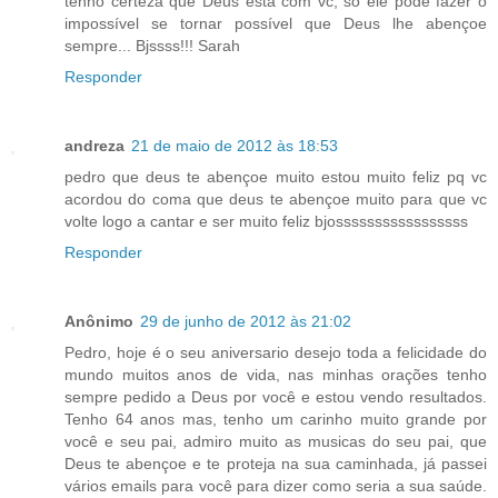
tenho certeza que Deus está com vc, só ele pode fazer o
impossível se tornar possível que Deus lhe abençoe
sempre... Bjssss!!! Sarah
Responder
andreza
21 de maio de 2012 às 18:53
pedro que deus te abençoe muito estou muito feliz pq vc
acordou do coma que deus te abençoe muito para que vc
volte logo a cantar e ser muito feliz bjosssssssssssssssss
Responder
Anônimo
29 de junho de 2012 às 21:02
Pedro, hoje é o seu aniversario desejo toda a felicidade do
mundo muitos anos de vida, nas minhas orações tenho
sempre pedido a Deus por você e estou vendo resultados.
Tenho 64 anos mas, tenho um carinho muito grande por
você e seu pai, admiro muito as musicas do seu pai, que
Deus te abençoe e te proteja na sua caminhada, já passei
vários emails para você para dizer como seria a sua saúde.