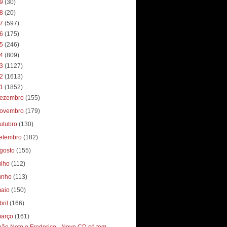
19
(30)
18
(20)
17
(597)
16
(175)
15
(246)
14
(809)
13
(1127)
12
(1613)
11
(1852)
ezembro
(155)
ovembro
(179)
utubro
(130)
etembro
(182)
gosto
(155)
ulho
(112)
unho
(113)
aio
(150)
bril
(166)
arço
(161)