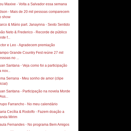
eu Maxixe - Volta a Salvador essa semana
dson - Mais de 20 mil pessoas comparecem
o show
arco & Mário part. Janaynna - Sexto Sentido
oão Neto & Frederico - Recorde de público
ste f...
ictor e Leo - Agradecem premiação
ampo Grande Country Fest reúne 27 mil
essoas no ...
uan Santana - Veja como foi a participação
 nov...
lma Serrana - Meu sonho de amor (clipe
icial)
uan Santana - Participação na novela Morde
Ass...
rupo Farrancho - No meu calendário
aria Cecília & Rodolfo - Fazem doação a
anda Mirim
aula Fernandes - No programa Bem Amigos