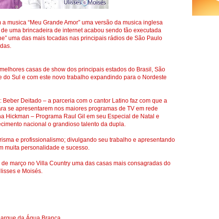
om a musica “Meu Grande Amor” uma versão da musica inglesa
ir de uma brincadeira de internet acabou sendo tão executada
one” uma das mais tocadas nas principais rádios de São Paulo
idas.
melhores casas de show dos principais estados do Brasil, São
e do Sul e com este novo trabalho expandindo para o Nordeste
 Beber Deitado – a parceria com o cantor Latino faz com que a
para se apresentarem nos maiores programas de TV em rede
na Hickman – Programa Raul Gil em seu Especial de Natal e
imento nacional o grandioso talento da dupla.
risma e profissionalismo; divulgando seu trabalho e apresentando
m muita personalidade e sucesso.
7 de março no Villa Country uma das casas mais consagradas do
isses e Moisés.
Paarque da Água Branca