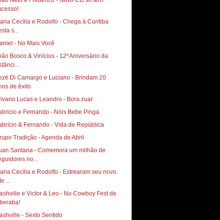
oão Neto e Frederico - Novo CD só tem
ucesso!
aria Cecília e Rodolfo - Chega à Curitiba
sta s...
aniel - No Mais Você
oão Bosco & Vinícius - 12º Aniversário da
tânci...
ezé Di Camargo e Luciano - Brindam 20
nos de êxito
ilvano Lucas e Leandro - Bora zuar
abricio e Fernando - Nóis Bebe Pinga
abrício & Fernando - Vida de República
rupo Tradição - Agenda de Abril
uan Santana - Comemora um milhão de
eguidores no...
aria Cecília e Rodolfo - Estrearam seu novo
te ...
ashville e Victor & Leo - No Cowboy Fest de
beraba!
ashville - Sexto Sentido