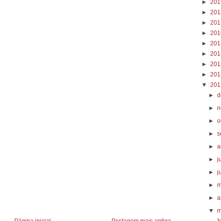
►
20
►
20
►
20
►
20
►
20
►
20
►
20
►
20
▼
20
►
d
►
n
►
o
►
s
►
a
►
j
►
j
►
m
►
a
▼
m