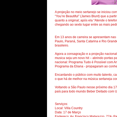
A projeção no meio sertanejo se iniciou c
“You’re Beautiful” (James Blunt) que a part
quanto a original; após ela “Atende o telef
chegando ao sexto lugar entre as mais ped
Em 13 anos de carreira se apresentam nas 
Paulo, Paraná, Santa Catarina e Rio Grand
brasileiro.
Agora a consagração e a projeção nacional:
musica seja um novo hit – abrindo portas 
nacional: Programa Tudo é Possível com A
Programa da Eliana - propagaram ao conhec
Encantando o público com muito talento, ca
o que há de melhor na música sertaneja co
Voltando a São Paulo nesse próximo dia 1
país para todo mundo Beber Deitado com Ul
Serviços:
Local: Villa Country
Data: 17 de Março
Endereço: Av. Francisco Matarazzo, 774- 