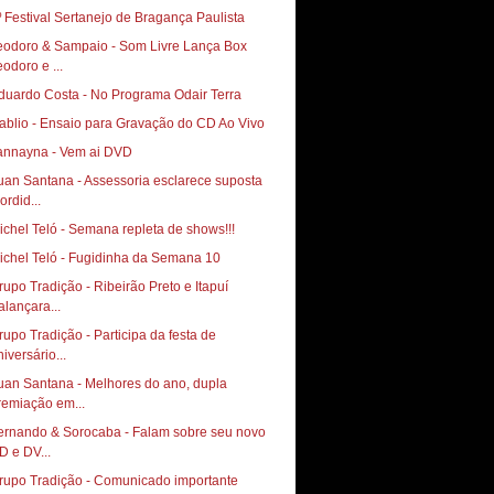
º Festival Sertanejo de Bragança Paulista
eodoro & Sampaio - Som Livre Lança Box
eodoro e ...
duardo Costa - No Programa Odair Terra
ablio - Ensaio para Gravação do CD Ao Vivo
annayna - Vem ai DVD
uan Santana - Assessoria esclarece suposta
ordid...
ichel Teló - Semana repleta de shows!!!
ichel Teló - Fugidinha da Semana 10
rupo Tradição - Ribeirão Preto e Itapuí
alançara...
rupo Tradição - Participa da festa de
iversário...
uan Santana - Melhores do ano, dupla
remiação em...
ernando & Sorocaba - Falam sobre seu novo
D e DV...
rupo Tradição - Comunicado importante