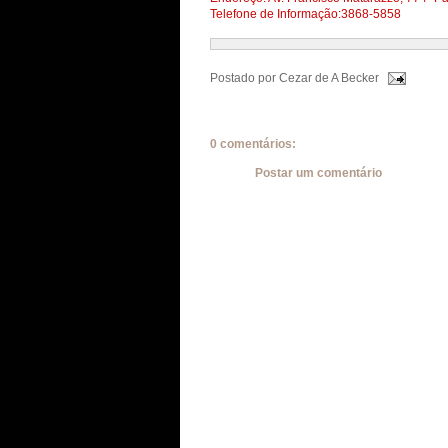
Telefone de Informação:3868-5858
Postado por
Cezar de A Becker
0 comentários:
Postar um comentário