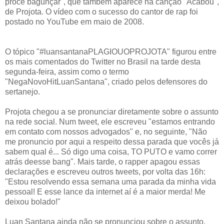
procê bagunçar", que também aparece na canção "Acabou",
de Projota. O vídeo com o sucesso do cantor de rap foi
postado no YouTube em maio de 2008.
O tópico "#luansantanaPLAGIOUOPROJOTA" figurou entre
os mais comentados do Twitter no Brasil na tarde desta
segunda-feira, assim como o termo
"NegaNovoHitLuanSantana", criado pelos defensores do
sertanejo.
Projota chegou a se pronunciar diretamente sobre o assunto
na rede social. Num tweet, ele escreveu "estamos entrando
em contato com nossos advogados" e, no seguinte, "Não
me pronuncio por aqui a respeito dessa parada que vocês já
sabem qual é... Só digo uma coisa, TO PUTO e vamo correr
atrás deesse bang". Mais tarde, o rapper apagou essas
declarações e escreveu outros tweets, por volta das 16h:
"Estou resolvendo essa semana uma parada da minha vida
pessoal! E esse lance da internet aí é a maior merda! Me
deixou bolado!"
Luan Santana ainda não se pronunciou sobre o assunto.