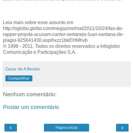
Leia mais sobre esse assunto em
http://oglobo.globo.com/megazine/mat/2011/10/24/fas-do-
rapper-projota-acusam-cantor-sertanejo-luan-santana-de-
plagio-925641430.asp#ixzz1bkEHMhvb
© 1996 - 2011. Todos os direitos reservados a Infoglobo
Comunicação e Participações S.A.
Cezar de A Becker
Compartilhar
Nenhum comentário:
Postar um comentário
‹
›
Página inicial