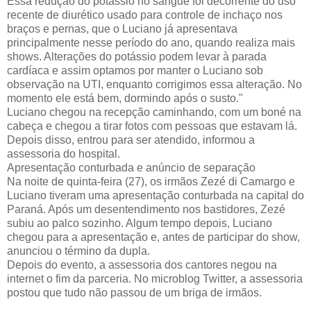
Essa redução do potássio no sangue foi decorrente do uso
recente de diurético usado para controle de inchaço nos
braços e pernas, que o Luciano já apresentava
principalmente nesse período do ano, quando realiza mais
shows. Alterações do potássio podem levar à parada
cardíaca e assim optamos por manter o Luciano sob
observação na UTI, enquanto corrigimos essa alteração. No
momento ele está bem, dormindo após o susto."
Luciano chegou na recepção caminhando, com um boné na
cabeça e chegou a tirar fotos com pessoas que estavam lá.
Depois disso, entrou para ser atendido, informou a
assessoria do hospital.
Apresentação conturbada e anúncio de separação
Na noite de quinta-feira (27), os irmãos Zezé di Camargo e
Luciano tiveram uma apresentação conturbada na capital do
Paraná. Após um desentendimento nos bastidores, Zezé
subiu ao palco sozinho. Algum tempo depois, Luciano
chegou para a apresentação e, antes de participar do show,
anunciou o término da dupla.
Depois do evento, a assessoria dos cantores negou na
internet o fim da parceria. No microblog Twitter, a assessoria
postou que tudo não passou de um briga de irmãos.