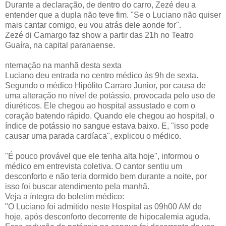
Durante a declaração, de dentro do carro, Zezé deu a
entender que a dupla não teve fim. "Se o Luciano não quiser
mais cantar comigo, eu vou atrás dele aonde for".
Zezé di Camargo faz show a partir das 21h no Teatro
Guaíra, na capital paranaense.
nternação na manhã desta sexta
Luciano deu entrada no centro médico às 9h de sexta.
Segundo o médico Hipólito Carraro Junior, por causa de
uma alteração no nível de potássio, provocada pelo uso de
diuréticos. Ele chegou ao hospital assustado e com o
coração batendo rápido. Quando ele chegou ao hospital, o
índice de potássio no sangue estava baixo. E, "isso pode
causar uma parada cardíaca", explicou o médico.
"É pouco provável que ele tenha alta hoje", informou o
médico em entrevista coletiva. O cantor sentiu um
desconforto e não teria dormido bem durante a noite, por
isso foi buscar atendimento pela manhã.
Veja a íntegra do boletim médico:
"O Luciano foi admitido neste Hospital as 09h00 AM de
hoje, após desconforto decorrente de hipocalemia aguda.