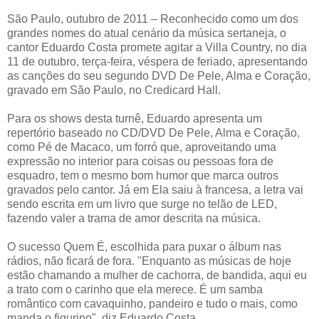
São Paulo, outubro de 2011 – Reconhecido como um dos
grandes nomes do atual cenário da música sertaneja, o
cantor Eduardo Costa promete agitar a Villa Country, no dia
11 de outubro, terça-feira, véspera de feriado, apresentando
as canções do seu segundo DVD De Pele, Alma e Coração,
gravado em São Paulo, no Credicard Hall.
Para os shows desta turnê, Eduardo apresenta um
repertório baseado no CD/DVD De Pele, Alma e Coração,
como Pé de Macaco, um forró que, aproveitando uma
expressão no interior para coisas ou pessoas fora de
esquadro, tem o mesmo bom humor que marca outros
gravados pelo cantor. Já em Ela saiu à francesa, a letra vai
sendo escrita em um livro que surge no telão de LED,
fazendo valer a trama de amor descrita na música.
O sucesso Quem É, escolhida para puxar o álbum nas
rádios, não ficará de fora. "Enquanto as músicas de hoje
estão chamando a mulher de cachorra, de bandida, aqui eu
a trato com o carinho que ela merece. É um samba
romântico com cavaquinho, pandeiro e tudo o mais, como
manda o figurino", diz Eduardo Costa.