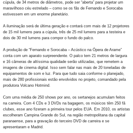
cúpula, de 34 metros de diâmetros, pode ser “aberta” para projetar um
maravilhoso céu estrelado – como se os fãs de Fernando e Sorocaba
estivessem em um enorme planetário.
A iluminação será de última geração e contará com mais de 12 projetores
de 15 mil lumens para a cúpula, três de 25 mil lumens para a testeira e
dois de 30 mil lumens para compor o fundo do palco.
A produção de “Fernando e Sorocaba – Acústico na Ópera de Arame”
conta com um aparato surpreendente. O palco tem 21 metros de largura
e 16 câmeras de altíssima qualidade serão utilizadas, que remetem a
imagens de cinema digital. Isso sem falar nas mais de 20 toneladas de
equipamentos de som e luz. Para que tudo saia conforme o planejado,
mais de 280 profissionais estão envolvidos no projeto, comandado pela
produtora Volcano Hotmind.
Com uma média de 250 shows por ano, os sertanejos acumulam feitos
na carreira. Com 4 CDs e 3 DVDs na bagagem, os músicos têm 250 fã
clubes, esse ano fizeram a primeira tour pelos EUA. Em 2010, os artistas
escolheram Campina Grande do Sul, na região metropolitana da capital
paranaense, para a gravação do terceiro DVD de carreira e se
apresentaram e Madrid.