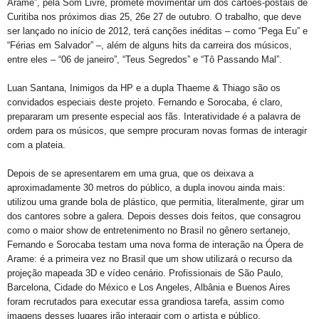
Arame”, pela Som Livre, promete movimentar um dos cartões-postais de
Curitiba nos próximos dias 25, 26e 27 de outubro. O trabalho, que deve
ser lançado no início de 2012, terá canções inéditas – como “Pega Eu” e
“Férias em Salvador” –, além de alguns hits da carreira dos músicos,
entre eles – “06 de janeiro”, “Teus Segredos” e “Tô Passando Mal”.
Luan Santana, Inimigos da HP e a dupla Thaeme & Thiago são os
convidados especiais deste projeto. Fernando e Sorocaba, é claro,
prepararam um presente especial aos fãs. Interatividade é a palavra de
ordem para os músicos, que sempre procuram novas formas de interagir
com a plateia.
Depois de se apresentarem em uma grua, que os deixava a
aproximadamente 30 metros do público, a dupla inovou ainda mais:
utilizou uma grande bola de plástico, que permitia, literalmente, girar um
dos cantores sobre a galera. Depois desses dois feitos, que consagrou
como o maior show de entretenimento no Brasil no gênero sertanejo,
Fernando e Sorocaba testam uma nova forma de interação na Ópera de
Arame: é a primeira vez no Brasil que um show utilizará o recurso da
projeção mapeada 3D e vídeo cenário. Profissionais de São Paulo,
Barcelona, Cidade do México e Los Angeles, Albânia e Buenos Aires
foram recrutados para executar essa grandiosa tarefa, assim como
imagens desses lugares irão interagir com o artista e público.