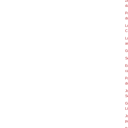
Z
d
P
du
L
C
L
a
G
S
E
c
P
J
S
G
L
J
p