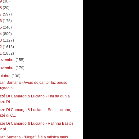
19
(30)
18
(20)
17
(597)
16
(175)
15
(246)
14
(809)
13
(1127)
12
(1613)
11
(1852)
ezembro
(155)
ovembro
(179)
utubro
(130)
uan Santana - Avião do cantor faz pouso
rçado n...
ezé Di Camargo & Luciano - Fim da dupla
zé Di ...
ezé Di Camargo & Luciano - Sem Luciano,
ezé di C...
ezé Di Camargo & Luciano - Rafinha Bastos
z pi...
uan Santana - “Nega” já é a música mais