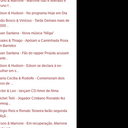
runo & Marrone - Marrone não é liberado e
uno f...
dson & Hudson - No programa Hoje em Dia
oão Bosco & Vinícius - Tarde Demais mais de
000...
uan Santana - Nova música “Nêga”
hales & Thiago - Apóiam a Caminhada Rosa
m Barretos
uan Santana - Fãs do rapper Projota acusam
nto...
dson & Hudson - Edson se declara à ex-
ulher em s...
aria Cecília & Rodolfo - Comemoram dois
nos de ...
ictor & Leo - lançam CD Amor de Alma
ichel Teló - Jogador Cristiano Ronaldo fez
oreog...
érgio Reis e Renato Teixeira farão segunda
içã...
runo & Marrone - Em recuperação, Marrone