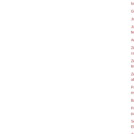
t
G
J
J
f
A
Z
ca
Z
fi
Z
a
P
e
B
P
pa
S
El