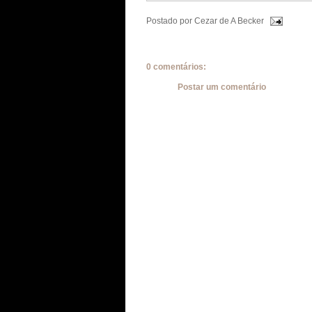
Postado por
Cezar de A Becker
0 comentários:
Postar um comentário