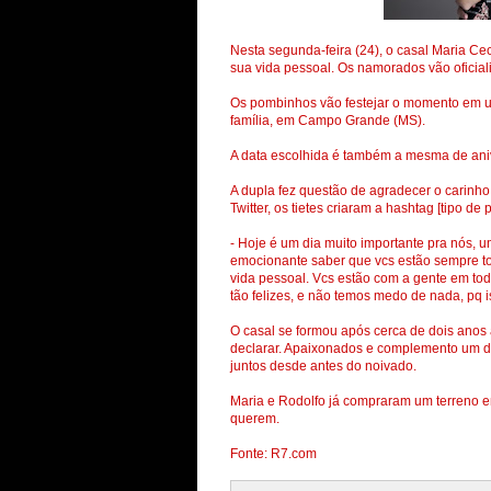
Nesta segunda-feira (24), o casal Maria Ce
sua vida pessoal. Os namorados vão oficial
Os pombinhos vão festejar o momento em u
família, em Campo Grande (MS).
A data escolhida é também a mesma de ani
A dupla fez questão de agradecer o carinho
Twitter, os tietes criaram a hashtag [tipo d
- Hoje é um dia muito importante pra nós, 
emocionante saber que vcs estão sempre to
vida pessoal. Vcs estão com a gente em tod
tão felizes, e não temos medo de nada, pq 
O casal se formou após cerca de dois anos a
declarar. Apaixonados e complemento um do 
juntos desde antes do noivado.
Maria e Rodolfo já compraram um terreno e
querem.
Fonte: R7.com