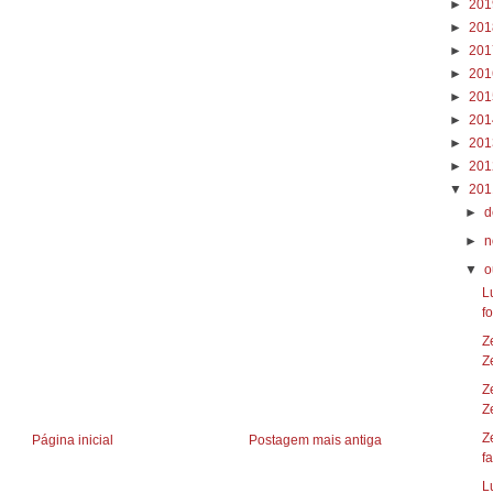
►
20
►
20
►
20
►
20
►
20
►
20
►
20
►
20
▼
20
►
d
►
n
▼
o
L
fo
Z
Ze
Z
Z
Z
Página inicial
Postagem mais antiga
fa
L