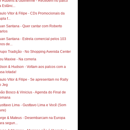
é Rubens & Guilherme - Recebem no palco
a Estânc...
aulo Vitor & Filipe - CDs Promocionais da
pla f...
uan Santana - Quer cantar com Roberto
arlos
uan Santana - Estrela comercial pelos 103
nos de...
rupo Tradição - No Shopping Avenida Center
eu Maxixe - Na correria
dson & Hudson - Voltam aos palcos com a
asa lotada!
aulo Vitor & Filipe - Se apresentam no Rally
oão Bosco & Vinicius - Agenda do Final de
emana
usttavo Lima - Gusttavo Lima e Você (Som
ivre)
orge & Mateus - Desembarcam na Europa
ara segun...