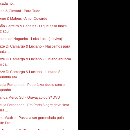
ocada no...
ian & Giovani - Para Tudo
orge & Mateus - Amor Covarde
oão Carreiro & Capataz - O que essa moça
ez aqui
nderson Nogueira - Loka Loka (ao vivo)
ezé Di Camargo & Luciano - 'Nascemos para
ntar ...
ezé Di Camargo & Luciano - Luciano anuncia
m da...
ezé Di Camargo & Luciano - Luciano é
tendido em ...
aula Fernandes - Pode fazer dueto com o
spanho...
anda Merco Sul - Gravação do 3º DVD
aula Fernandes - Em Porto Alegre deve ficar
ra ...
eu Maxixe - Passa a ser gerenciada pela
ite Pro...