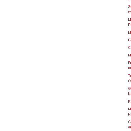
S
es
M
P
M
E
C
M
F
m
T
Of
G
K
K
M
N
G
a