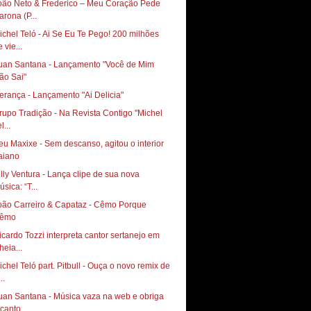
oão Neto & Frederico – Meu Coração Pede
arona (P...
ichel Teló - Ai Se Eu Te Pego! 200 milhões
 vie...
uan Santana - Lançamento "Você de Mim
ão Sai"
erança - Lançamento "Ai Delicia"
rupo Tradição - Na Revista Contigo ''Michel
l...
eu Maxixe - Sem descanso, agitou o interior
illy Ventura - Lança clipe de sua nova
sica: “T...
oão Carreiro & Capataz - Cêmo Porque
êmo
icardo Tozzi interpreta cantor sertanejo em
heia...
ichel Teló part. Pitbull - Ouça o novo remix de
..
uan Santana - Música vaza na web e obriga
canto...