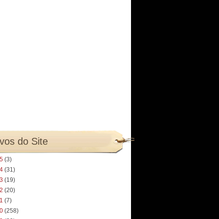
vos do Site
25
(3)
24
(31)
23
(19)
22
(20)
21
(7)
20
(258)