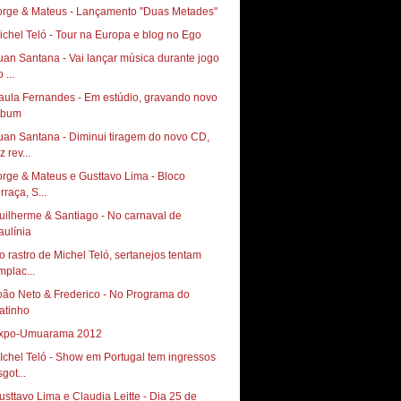
orge & Mateus - Lançamento "Duas Metades"
ichel Teló - Tour na Europa e blog no Ego
uan Santana - Vai lançar música durante jogo
 ...
aula Fernandes - Em estúdio, gravando novo
lbum
uan Santana - Diminui tiragem do novo CD,
z rev...
orge & Mateus e Gusttavo Lima - Bloco
rraça, S...
uilherme & Santiago - No carnaval de
aulínia
o rastro de Michel Teló, sertanejos tentam
mplac...
oão Neto & Frederico - No Programa do
atinho
xpo-Umuarama 2012
Ichel Teló - Show em Portugal tem ingressos
got...
usttavo Lima e Claudia Leitte - Dia 25 de