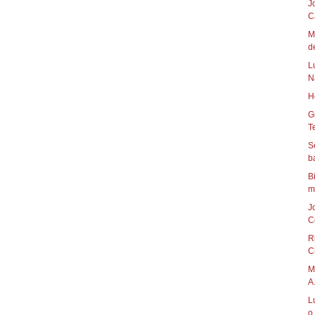
J
C
M
de
L
N
H
G
Te
S
B
mú
J
C
R
C
M
A.
L
o 