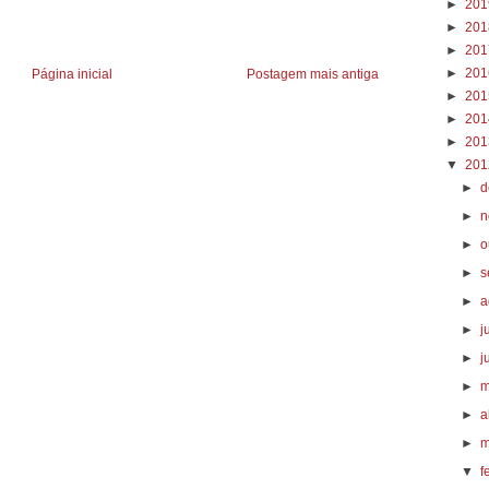
►
20
►
20
►
20
►
20
Página inicial
Postagem mais antiga
►
20
►
20
►
20
▼
20
►
d
►
n
►
o
►
s
►
a
►
j
►
j
►
m
►
a
►
m
▼
f