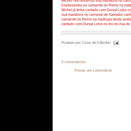
Michel Teló encerrou sua maratona no carn
Exaltasamba no camarote do Reino na madru
Michel já tinha cantado com Durval Lelys n
sua maratona no carnaval de Salvador cant
camarote do Reino na madruga desta sexta, 
cantado com Durval Lelys no trio do Asa de
Postado por
Cezar de A Becker
0 comentários:
Postar um comentário