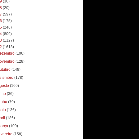
19
(30)
18
(20)
17
(597)
16
(175)
15
(246)
14
(809)
13
(1127)
12
(1613)
ezembro
(106)
ovembro
(128)
utubro
(148)
etembro
(178)
gosto
(160)
ulho
(36)
unho
(70)
aio
(136)
bril
(186)
arço
(100)
evereiro
(158)