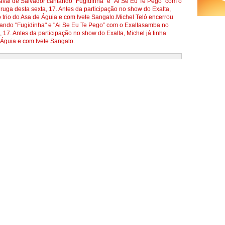
aval de Salvador cantando "Fugidinha" e "Ai Se Eu Te Pego” com o
ga desta sexta, 17. Antes da participação no show do Exalta,
o trio do Asa de Águia e com Ivete Sangalo.Michel Teló encerrou
ando "Fugidinha" e "Ai Se Eu Te Pego” com o Exaltasamba no
17. Antes da participação no show do Exalta, Michel já tinha
 Águia e com Ivete Sangalo.