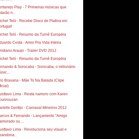
ertanejo Play - 7 Primeiras músicas que
tarão n...
ichel Teló - Recebe Disco de Platina em
ortugal!
ichel Teló - Resumo da Turnê Européia
duardo Costa - Amor Pra Vida Inteira
ristiano Araujo - Trailer DVD 2012
ichel Teló - Resumo da Turnê Européia
ernando & Sorocaba - Sorocaba, o milionário
úsic...
rio Bravana - Mãe To Na Balada (Clipe
icial)
usttavo Lima - Reata namoro com Karen
ounrouzan
arielle Gontijo - Carnaval Mineiros 2012
arcos & Fernando - Lançamento "Amigo
amorado ou ...
usttavo Lima - Revoluciona seu visual e
bandona...