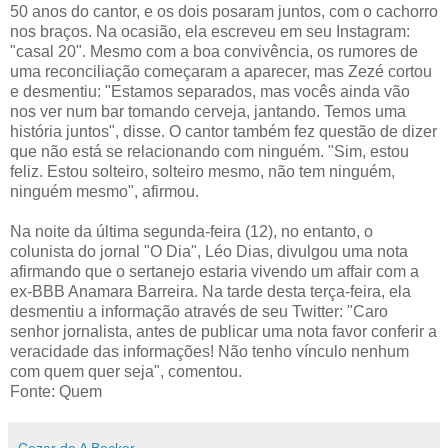
50 anos do cantor, e os dois posaram juntos, com o cachorro
nos braços. Na ocasião, ela escreveu em seu Instagram:
"casal 20". Mesmo com a boa convivência, os rumores de
uma reconciliação começaram a aparecer, mas Zezé cortou
e desmentiu: "Estamos separados, mas vocês ainda vão
nos ver num bar tomando cerveja, jantando. Temos uma
história juntos", disse. O cantor também fez questão de dizer
que não está se relacionando com ninguém. "Sim, estou
feliz. Estou solteiro, solteiro mesmo, não tem ninguém,
ninguém mesmo", afirmou.
Na noite da última segunda-feira (12), no entanto, o
colunista do jornal "O Dia", Léo Dias, divulgou uma nota
afirmando que o sertanejo estaria vivendo um affair com a
ex-BBB Anamara Barreira. Na tarde desta terça-feira, ela
desmentiu a informação através de seu Twitter: "Caro
senhor jornalista, antes de publicar uma nota favor conferir a
veracidade das informações! Não tenho vínculo nenhum
com quem quer seja", comentou.
Fonte: Quem
Cezar de A Becker