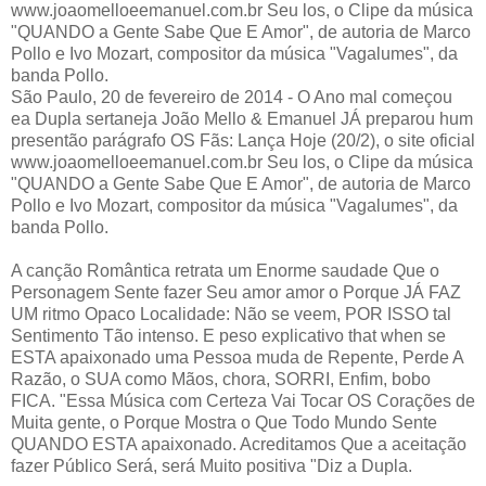
www.joaomelloeemanuel.com.br Seu los, o Clipe da música
"QUANDO a Gente Sabe Que E Amor", de autoria de Marco
Pollo e Ivo Mozart, compositor da música "Vagalumes", da
banda Pollo.
São Paulo, 20 de fevereiro de 2014 - O Ano mal começou
ea Dupla sertaneja João Mello & Emanuel JÁ preparou hum
presentão parágrafo OS Fãs: Lança Hoje (20/2), o site oficial
www.joaomelloeemanuel.com.br Seu los, o Clipe da música
"QUANDO a Gente Sabe Que E Amor", de autoria de Marco
Pollo e Ivo Mozart, compositor da música "Vagalumes", da
banda Pollo.
A canção Romântica retrata um Enorme saudade Que o
Personagem Sente fazer Seu amor amor o Porque JÁ FAZ
UM ritmo Opaco Localidade: Não se veem, POR ISSO tal
Sentimento Tão intenso. E peso explicativo that when se
ESTA apaixonado uma Pessoa muda de Repente, Perde A
Razão, o SUA como Mãos, chora, SORRI, Enfim, bobo
FICA.
"Essa Música com Certeza Vai Tocar OS Corações de
Muita gente, o Porque Mostra o Que Todo Mundo Sente
QUANDO ESTA apaixonado.
Acreditamos Que a aceitação
fazer Público Será, será Muito positiva "Diz a Dupla.