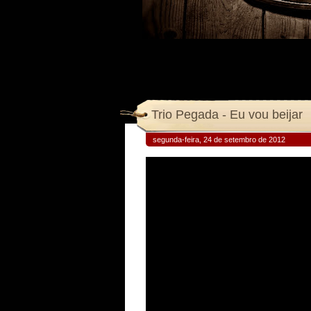
Trio Pegada - Eu vou beijar
segunda-feira, 24 de setembro de 2012