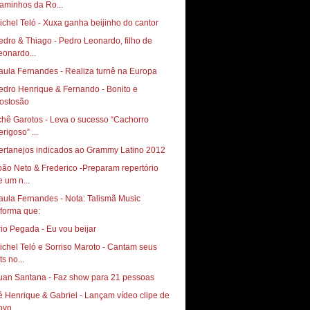
aminhos da Ro...
ichel Teló - Xuxa ganha beijinho do cantor
edro & Thiago - Pedro Leonardo, filho de
eonardo...
aula Fernandes - Realiza turnê na Europa
edro Henrique & Fernando - Bonito e
ostosão
chê Garotos - Leva o sucesso “Cachorro
rigoso” ...
ertanejos indicados ao Grammy Latino 2012
oão Neto & Frederico -Preparam repertório
e um n...
aula Fernandes - Nota: Talismã Music
rio Pegada - Eu vou beijar
ichel Teló e Sorriso Maroto - Cantam seus
ts no...
uan Santana - Faz show para 21 pessoas
é Henrique & Gabriel - Lançam vídeo clipe de
ovo...