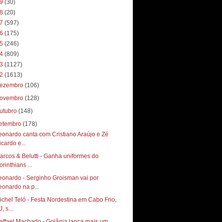
19
(30)
18
(20)
17
(597)
16
(175)
15
(246)
14
(809)
13
(1127)
12
(1613)
ezembro
(106)
ovembro
(128)
utubro
(148)
etembro
(178)
eonardo canta com Cristiano Araújo e Zé
icardo e...
arcos & Belutti - Ganha uniformes do
rinthians ...
eonardo - Serginho Groisman vai por
eonardo na p...
ichel Teló - Festa Nordestina em Cabo Frio,
, s...
affael Machado - Goiânia lança mais um