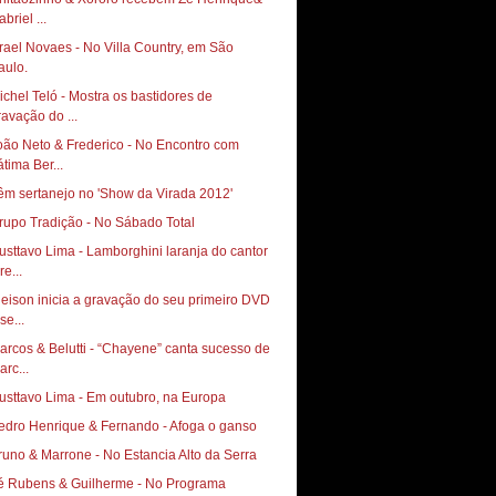
briel ...
srael Novaes - No Villa Country, em São
aulo.
ichel Teló - Mostra os bastidores de
ravação do ...
oão Neto & Frederico - No Encontro com
átima Ber...
êm sertanejo no 'Show da Virada 2012'
rupo Tradição - No Sábado Total
usttavo Lima - Lamborghini laranja do cantor
re...
leison inicia a gravação do seu primeiro DVD
se...
arcos & Belutti - “Chayene” canta sucesso de
arc...
usttavo Lima - Em outubro, na Europa
edro Henrique & Fernando - Afoga o ganso
Bruno & Marrone‏ - No Estancia Alto da Serra
é Rubens & Guilherme - No Programa