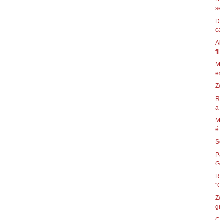
s
D
ca
A
fi
M
es
Z
R
a 
M
é 
S
P
Gu
R
Z
g
C