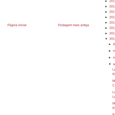
►
20
►
20
►
20
►
20
►
20
Página inicial
Postagem mais antiga
►
20
►
20
▼
20
►
d
►
n
►
o
▼
s
L
R
M
Co
L
L
M
RJ
R