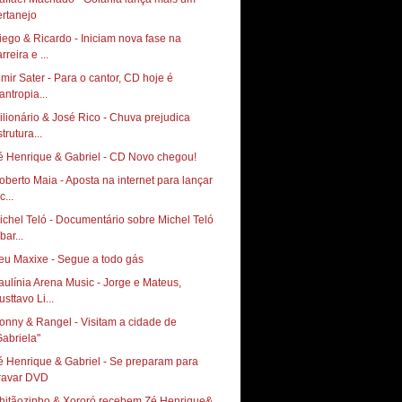
ertanejo
iego & Ricardo - Iniciam nova fase na
rreira e ...
lmir Sater - Para o cantor, CD hoje é
lantropia...
ilionário & José Rico - Chuva prejudica
trutura...
é Henrique & Gabriel - CD Novo chegou!
oberto Maia - Aposta na internet para lançar
c...
ichel Teló - Documentário sobre Michel Teló
bar...
eu Maxixe - Segue a todo gás
aulínia Arena Music - Jorge e Mateus,
sttavo Li...
onny & Rangel - Visitam a cidade de
é Henrique & Gabriel - Se preparam para
ravar DVD
hitãozinho & Xororó recebem Zé Henrique&