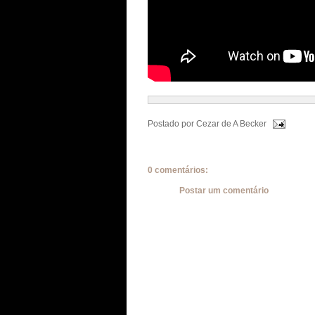
Postado por
Cezar de A Becker
0 comentários:
Postar um comentário