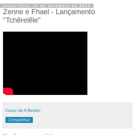
sexta-feira, 21 de setembro de 2012
Zenne e Fhael - Lançamento
"Tchêrelêle"
Cezar de A Becker
Compartilhar