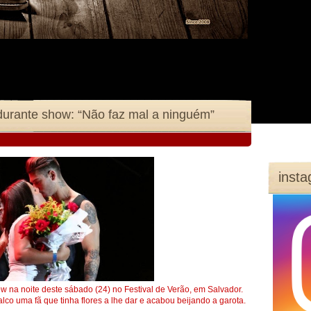
durante show: “Não faz mal a ninguém”
inst
na noite deste sábado (24) no Festival de Verão, em Salvador.
co uma fã que tinha flores a lhe dar e acabou beijando a garota.