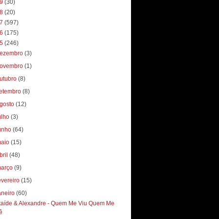
19
(30)
18
(20)
17
(597)
16
(175)
15
(246)
ezembro
(3)
ovembro
(1)
utubro
(8)
etembro
(8)
gosto
(12)
ulho
(3)
unho
(64)
aio
(15)
bril
(48)
arço
(9)
evereiro
(15)
aneiro
(60)
taíde & Alexandre - Quem Me Viu Quem Me