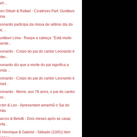
rt....
leo Dibah & Rafael - Cicatrizes Part. Gusttavo
ima
eonardo participa da missa de sétimo dia do
i, ...
usttavo Lima - Raspa a cabeça: “Está muito
uente...
eonardo - Corpo do pai do cantor Leonardo é
ter...
eonardo diz que a morte do pai significa a
rda ...
eonardo - Corpo do pai do cantor Leonardo é
lad...
eonardo - Morre, aos 78 anos, o pai do cantor
o...
ictor & Leo - Apresentam amanhã o Sai do
hão
arcos & Belutti - Dois meses após se casar,
rta...
é Henrique & Gabriel - Sábado (10/01) tem