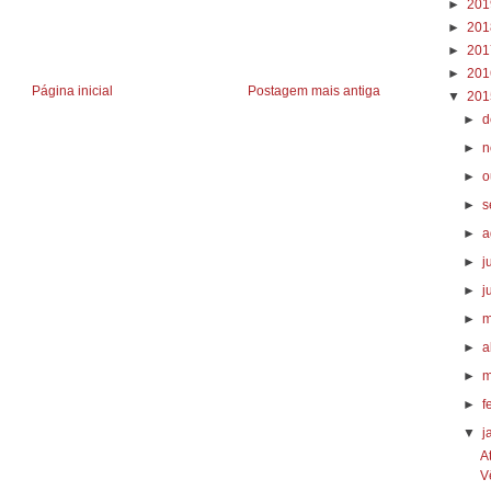
►
20
►
20
►
20
►
20
Página inicial
Postagem mais antiga
▼
20
►
d
►
n
►
o
►
s
►
a
►
j
►
j
►
m
►
a
►
m
►
f
▼
j
A