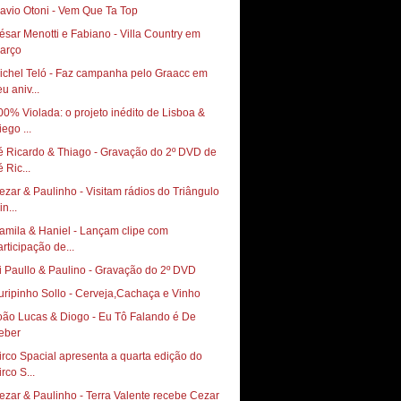
lavio Otoni - Vem Que Ta Top
ésar Menotti e Fabiano - Villa Country em
arço
ichel Teló - Faz campanha pelo Graacc em
u aniv...
00% Violada: o projeto inédito de Lisboa &
ego ...
é Ricardo & Thiago - Gravação do 2º DVD de
 Ric...
ezar & Paulinho - Visitam rádios do Triângulo
n...
amila & Haniel - Lançam clipe com
articipação de...
i Paullo & Paulino - Gravação do 2º DVD
uripinho Sollo - Cerveja,Cachaça e Vinho
oão Lucas & Diogo - Eu Tô Falando é De
eber
irco Spacial apresenta a quarta edição do
rco S...
ezar & Paulinho - Terra Valente recebe Cezar