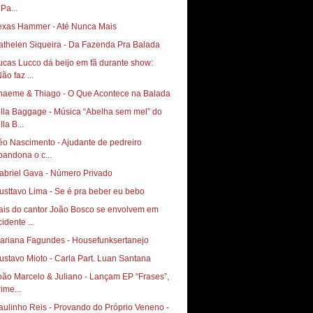
Pa...
exas Hammer - Até Nunca Mais
athelen Siqueira - Da Fazenda Pra Balada
ucas Lucco dá beijo em fã durante show:
ão faz ...
haeme & Thiago - O Que Acontece na Balada
illa Baggage - Música “Abelha sem mel” do
lla B...
éo Nascimento - Ajudante de pedreiro
bandona o c...
abriel Gava - Número Privado
usttavo Lima - Se é pra beber eu bebo
ais do cantor João Bosco se envolvem em
idente ...
ariana Fagundes - Housefunksertanejo
ustavo Mioto - Carla Part. Luan Santana
oão Marcelo & Juliano - Lançam EP “Frases”,
ime...
aulinho Reis - Provando do Próprio Veneno -