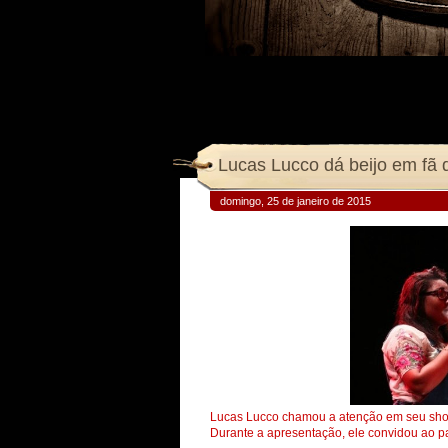
Lucas Lucco dá beijo em fã 
domingo, 25 de janeiro de 2015
Lucas Lucco chamou a atenção em seu show 
Durante a apresentação, ele convidou ao pal