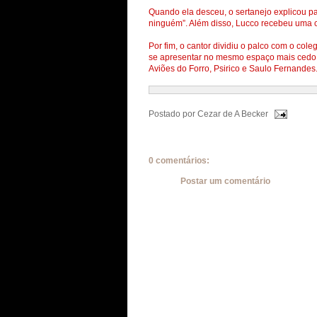
Quando ela desceu, o sertanejo explicou pa
ninguém”. Além disso, Lucco recebeu uma c
Por fim, o cantor dividiu o palco com o col
se apresentar no mesmo espaço mais cedo. A
Aviões do Forro, Psirico e Saulo Fernandes
Postado por
Cezar de A Becker
0 comentários:
Postar um comentário