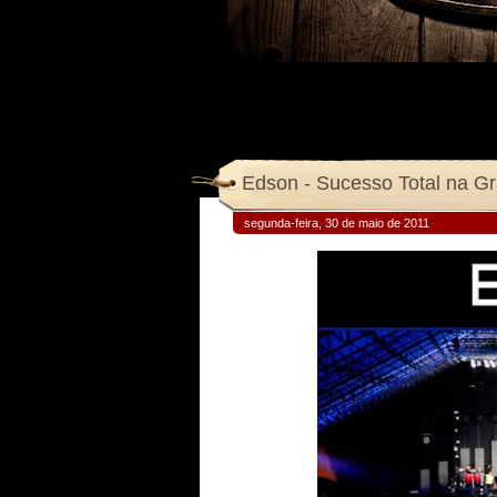
Edson - Sucesso Total na G
segunda-feira, 30 de maio de 2011