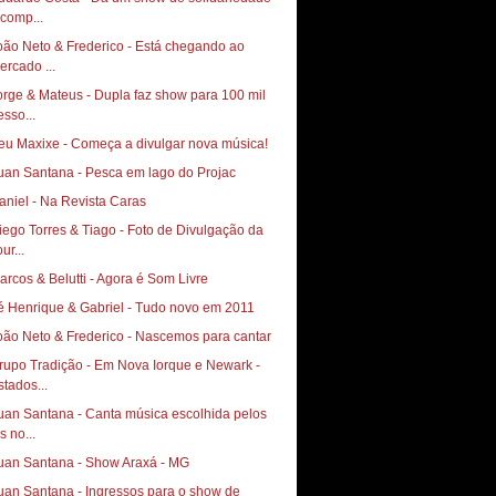
 comp...
oão Neto & Frederico - Está chegando ao
ercado ...
orge & Mateus - Dupla faz show para 100 mil
esso...
eu Maxixe - Começa a divulgar nova música!
uan Santana - Pesca em lago do Projac
aniel - Na Revista Caras
go Torres & Tiago‏ - Foto de Divulgação da
ur...
arcos & Belutti - Agora é Som Livre
é Henrique & Gabriel - Tudo novo em 2011
oão Neto & Frederico - Nascemos para cantar
rupo Tradição - Em Nova Iorque e Newark -
stados...
uan Santana - Canta música escolhida pelos
s no...
uan Santana - Show Araxá - MG
uan Santana - Ingressos para o show de