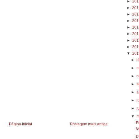
►
20
►
20
►
20
►
20
►
20
►
20
►
20
►
20
▼
20
►
d
►
n
►
o
►
s
►
a
►
j
►
j
▼
m
E
Página inicial
Postagem mais antiga
G