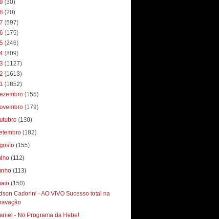
19
(30)
18
(20)
17
(597)
16
(175)
15
(246)
14
(809)
13
(1127)
12
(1613)
11
(1852)
ezembro
(155)
ovembro
(179)
utubro
(130)
etembro
(182)
gosto
(155)
ulho
(112)
unho
(113)
aio
(150)
dson Cadorini - AO VIVO Sucesso total‏ na
ravação