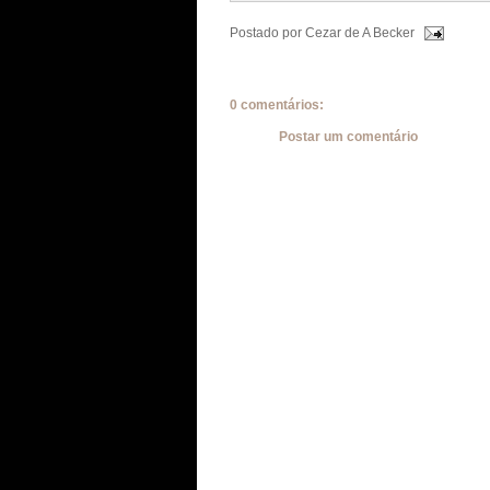
Postado por
Cezar de A Becker
0 comentários:
Postar um comentário