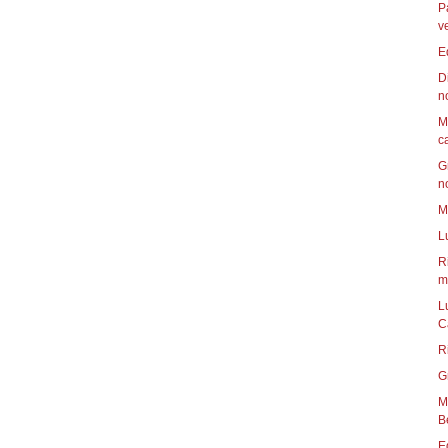
P
v
E
D
n
M
c
G
n
M
L
R
mu
L
C
R
G
Mun
B
E