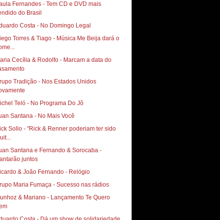
aula Fernandes - Tem CD e DVD mais
endido do Brasil
duardo Costa - No Domingo Legal
iego Torres & Tiago - Música Me Beija dará o
ome...
aria Cecília & Rodolfo - Marcam a data do
asamento
rupo Tradição - Nos Estados Unidos
ovamente
ichel Teló - No Programa Do Jô
uan Santana - No Mais Você
ick Sollo - "Rick & Renner poderiam ter sido
it...
uan Santana e Fernando & Sorocaba -
antarão juntos
icardo & João Fernando - Relógio
rupo Maria Fumaça - Sucesso nas rádios
hoz & Mariano‏ - Lançamento Te Quero
em
duardo Costa - Dá um show de solidariedade