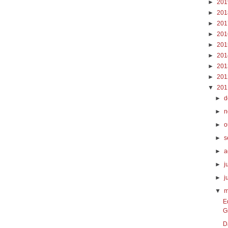
►
20
►
20
►
20
►
20
►
20
►
20
►
20
►
20
▼
20
►
d
►
n
►
o
►
s
►
a
►
j
►
j
▼
m
E
G