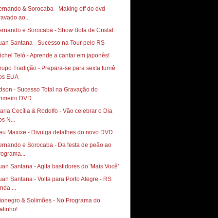
ernando & Sorocaba - Making off do dvd
ravado ao...
ernando e Sorocaba - Show Bola de Cristal
uan Santana - Sucesso na Tour pelo RS
ichel Teló - Aprende a cantar em japonês!
rupo Tradição - Prepara-se para sexta turnê
os EUA
dson - Sucesso Total na Gravação do
rimeiro DVD ...
aria Cecília & Rodolfo - Vão celebrar o Dia
os N...
eu Maxixe - Divulga detalhes do novo DVD
ernando e Sorocaba - Da festa de peão ao
rograma...
uan Santana - Agita bastidores do 'Mais Você'
uan Santana - Volta para Porto Alegre - RS
nda ...
ionegro & Solimões - No Programa do