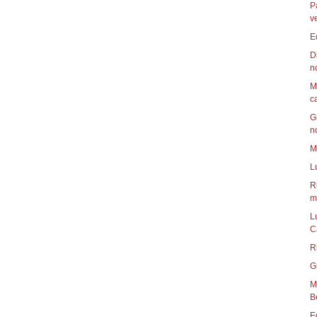
P
v
E
D
n
M
c
G
n
M
L
R
mu
L
C
R
G
Mun
B
E