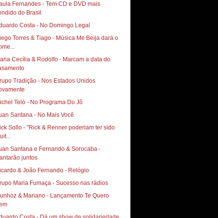
aula Fernandes - Tem CD e DVD mais
endido do Brasil
duardo Costa - No Domingo Legal
iego Torres & Tiago - Música Me Beija dará o
ome...
aria Cecília & Rodolfo - Marcam a data do
asamento
rupo Tradição - Nos Estados Unidos
ovamente
ichel Teló - No Programa Do Jô
uan Santana - No Mais Você
ick Sollo - "Rick & Renner poderiam ter sido
it...
uan Santana e Fernando & Sorocaba -
antarão juntos
icardo & João Fernando - Relógio
rupo Maria Fumaça - Sucesso nas rádios
hoz & Mariano‏ - Lançamento Te Quero
em
duardo Costa - Dá um show de solidariedade