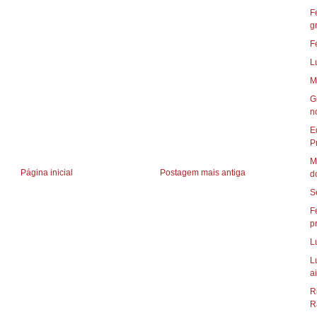
F
g
F
L
M
G
n
E
P
M
Página inicial
Postagem mais antiga
d
S
F
p
L
L
ai
R