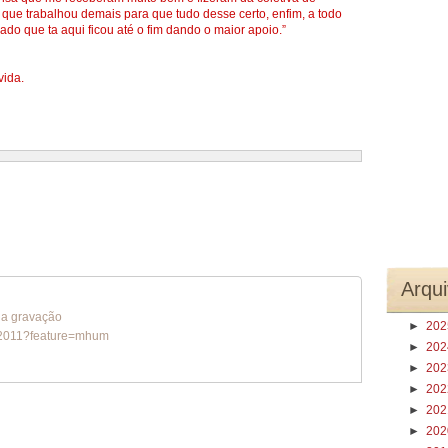
que trabalhou demais para que tudo desse certo, enfim, a todo
do que ta aqui ficou até o fim dando o maior apoio.”
vida.
Arqui
da gravação
►
20
s2011?feature=mhum
►
20
►
20
►
20
►
20
►
20