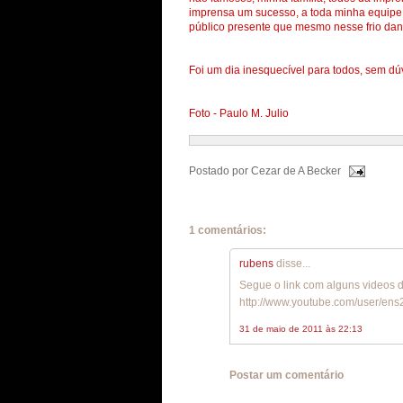
imprensa um sucesso, a toda minha equipe 
público presente que mesmo nesse frio dana
Foi um dia inesquecível para todos, sem dú
Foto - Paulo M. Julio
Postado por
Cezar de A Becker
1 comentários:
rubens
disse...
Segue o link com alguns videos 
http://www.youtube.com/user/en
31 de maio de 2011 às 22:13
Postar um comentário