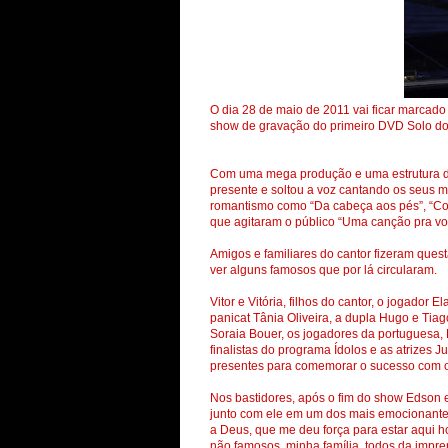
O dia 28 de maio de 2011 vai ficar marcad
show de gravação do primeiro DVD Solo do 
Com uma mega produção e uma estrutura de 
presente e soltou a voz cantando os seus ma
romantismo como “Da cabeça aos pés”, “Com
que agitaram o público “Uma canção pra voc
Amigos e familiares do cantor fizeram ques
ver alguns famosos que por lá circularam.
Vitor e Vitória, filhos do cantor, o jogador 
panicat Tânia Oliveira, a dupla Hugo e Tiag
Soraia Bouer, os jogadores da portuguesa, 
finalistas do programa Ídolos e as atrizes 
presentes para comemorar o sucesso com 
Nos bastidores, após o fim do show Edson 
junto com ele em um dos mais emocionantes
a Deus, que me deu força para estar aqui 
não famosos, minha família, todos da impr