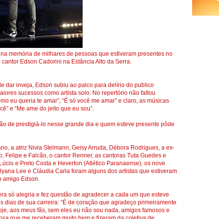
o na memória de milhares de pessoas que estiveram presentes no
cantor Edson Cadorini na Estância Alto da Serra.
dar inveja, Edson subiu ao palco para delírio do publico
iores sucessos como artista solo. No repertório não faltou
o eu queria te amar”, “É só você me amar” e claro, as músicas
ê” e “Me ame do jeito que eu sou”.
tão de prestigiá-lo nesse grande dia e quem esteve presente pôde
Elano, a atriz Nivia Stelmann, Geisy Arruda, Débora Rodrigues, a ex-
o, Felipe e Falcão, o cantor Renner, as cantoras Tuta Guedes e
Lúcio e Preto Costa e Heverton (Atlético Paranaense), os nove
Julyana Lee e Cláudia Carla foram alguns dos artistas que estiveram
o amigo Edson.
era só alegria e fez questão de agradecer a cada um que esteve
 dias de sua carreira: “É de coração que agradeço primeiramente
hoje, aos meus fãs, sem eles eu não sou nada, amigos famosos e
ensa que me receberam muito bem e fizeram da coletiva de