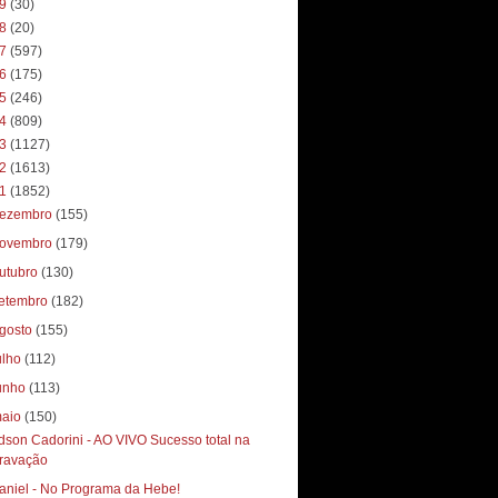
19
(30)
18
(20)
17
(597)
16
(175)
15
(246)
14
(809)
13
(1127)
12
(1613)
11
(1852)
ezembro
(155)
ovembro
(179)
utubro
(130)
etembro
(182)
gosto
(155)
ulho
(112)
unho
(113)
aio
(150)
dson Cadorini - AO VIVO Sucesso total‏ na
ravação