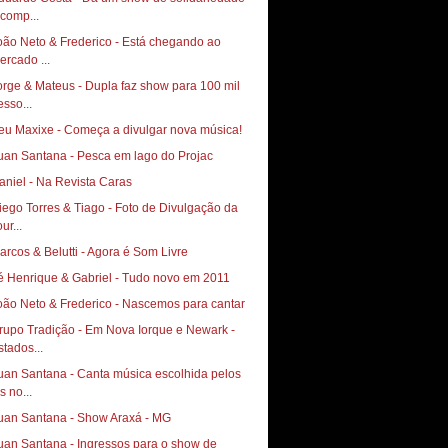
 comp...
oão Neto & Frederico - Está chegando ao
ercado ...
orge & Mateus - Dupla faz show para 100 mil
esso...
eu Maxixe - Começa a divulgar nova música!
uan Santana - Pesca em lago do Projac
aniel - Na Revista Caras
go Torres & Tiago‏ - Foto de Divulgação da
ur...
arcos & Belutti - Agora é Som Livre
é Henrique & Gabriel - Tudo novo em 2011
oão Neto & Frederico - Nascemos para cantar
rupo Tradição - Em Nova Iorque e Newark -
stados...
uan Santana - Canta música escolhida pelos
s no...
uan Santana - Show Araxá - MG
uan Santana - Ingressos para o show de