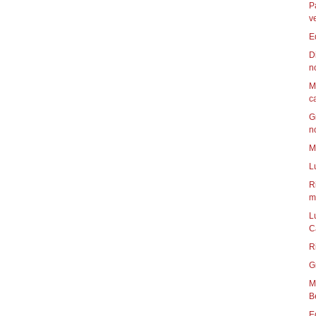
P
v
E
D
n
M
c
G
n
M
L
R
mu
L
C
R
G
Mun
B
E