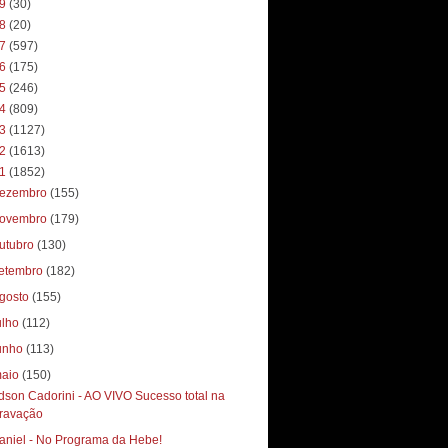
19
(30)
18
(20)
17
(597)
16
(175)
15
(246)
14
(809)
13
(1127)
12
(1613)
11
(1852)
ezembro
(155)
ovembro
(179)
utubro
(130)
etembro
(182)
gosto
(155)
ulho
(112)
unho
(113)
aio
(150)
dson Cadorini - AO VIVO Sucesso total‏ na
ravação