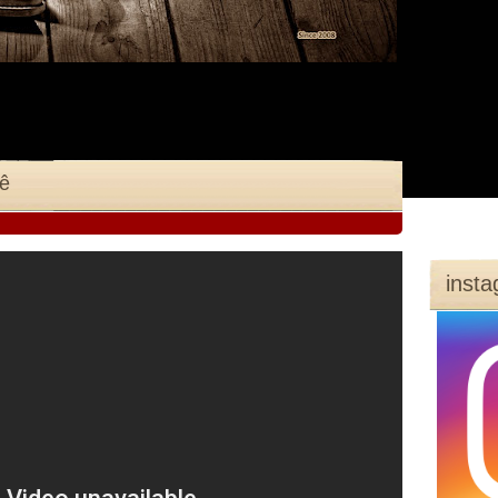
cê
inst