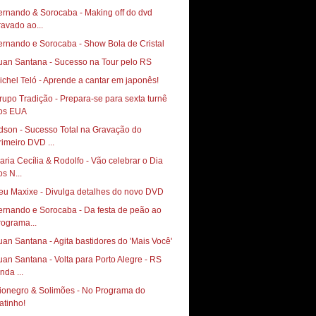
ernando & Sorocaba - Making off do dvd
ravado ao...
ernando e Sorocaba - Show Bola de Cristal
uan Santana - Sucesso na Tour pelo RS
ichel Teló - Aprende a cantar em japonês!
rupo Tradição - Prepara-se para sexta turnê
os EUA
dson - Sucesso Total na Gravação do
rimeiro DVD ...
aria Cecília & Rodolfo - Vão celebrar o Dia
os N...
eu Maxixe - Divulga detalhes do novo DVD
ernando e Sorocaba - Da festa de peão ao
rograma...
uan Santana - Agita bastidores do 'Mais Você'
uan Santana - Volta para Porto Alegre - RS
nda ...
ionegro & Solimões - No Programa do