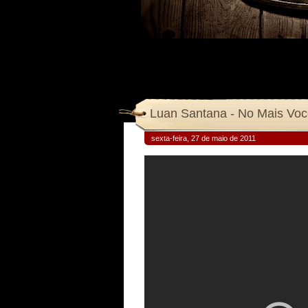
Luan Santana - No Mais Vo
sexta-feira, 27 de maio de 2011