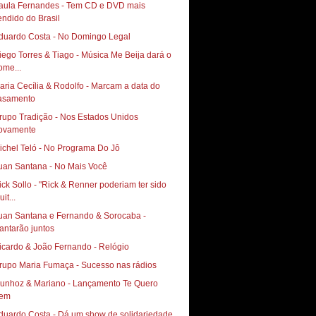
aula Fernandes - Tem CD e DVD mais
endido do Brasil
duardo Costa - No Domingo Legal
iego Torres & Tiago - Música Me Beija dará o
ome...
aria Cecília & Rodolfo - Marcam a data do
asamento
rupo Tradição - Nos Estados Unidos
ovamente
ichel Teló - No Programa Do Jô
uan Santana - No Mais Você
ick Sollo - "Rick & Renner poderiam ter sido
it...
uan Santana e Fernando & Sorocaba -
antarão juntos
icardo & João Fernando - Relógio
rupo Maria Fumaça - Sucesso nas rádios
hoz & Mariano‏ - Lançamento Te Quero
em
duardo Costa - Dá um show de solidariedade