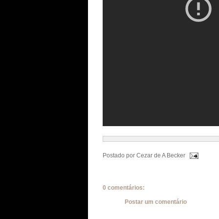
Postado por
Cezar de A Becker
0 comentários:
Postar um comentário