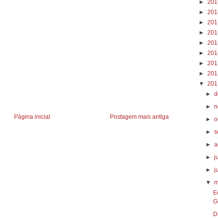
►
20
►
20
►
20
►
20
►
20
►
20
►
20
►
20
▼
20
►
d
►
n
Página inicial
Postagem mais antiga
►
o
►
s
►
a
►
j
►
j
▼
m
E
G