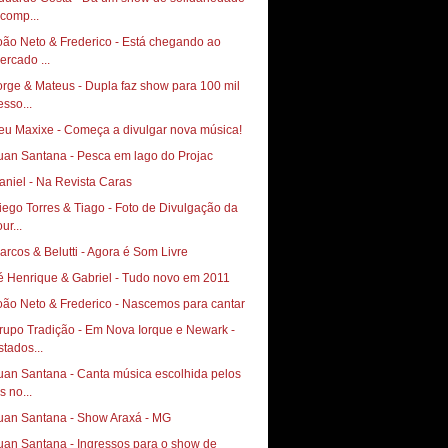
 comp...
oão Neto & Frederico - Está chegando ao
ercado ...
orge & Mateus - Dupla faz show para 100 mil
esso...
eu Maxixe - Começa a divulgar nova música!
uan Santana - Pesca em lago do Projac
aniel - Na Revista Caras
go Torres & Tiago‏ - Foto de Divulgação da
ur...
arcos & Belutti - Agora é Som Livre
é Henrique & Gabriel - Tudo novo em 2011
oão Neto & Frederico - Nascemos para cantar
rupo Tradição - Em Nova Iorque e Newark -
stados...
uan Santana - Canta música escolhida pelos
s no...
uan Santana - Show Araxá - MG
uan Santana - Ingressos para o show de