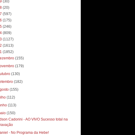
19
(30)
18
(20)
17
(597)
16
(175)
15
(246)
14
(809)
13
(1127)
12
(1613)
11
(1852)
ezembro
(155)
ovembro
(179)
utubro
(130)
etembro
(182)
gosto
(155)
ulho
(112)
unho
(113)
aio
(150)
dson Cadorini - AO VIVO Sucesso total‏ na
ravação