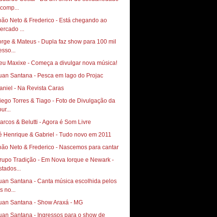
 comp...
oão Neto & Frederico - Está chegando ao
ercado ...
orge & Mateus - Dupla faz show para 100 mil
esso...
eu Maxixe - Começa a divulgar nova música!
uan Santana - Pesca em lago do Projac
aniel - Na Revista Caras
go Torres & Tiago‏ - Foto de Divulgação da
ur...
arcos & Belutti - Agora é Som Livre
é Henrique & Gabriel - Tudo novo em 2011
oão Neto & Frederico - Nascemos para cantar
rupo Tradição - Em Nova Iorque e Newark -
stados...
uan Santana - Canta música escolhida pelos
s no...
uan Santana - Show Araxá - MG
uan Santana - Ingressos para o show de