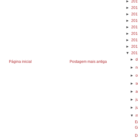
►
20
►
20
►
20
►
20
►
20
►
20
►
20
►
20
▼
20
►
d
Página inicial
Postagem mais antiga
►
n
►
o
►
s
►
a
►
j
►
j
▼
m
E
G