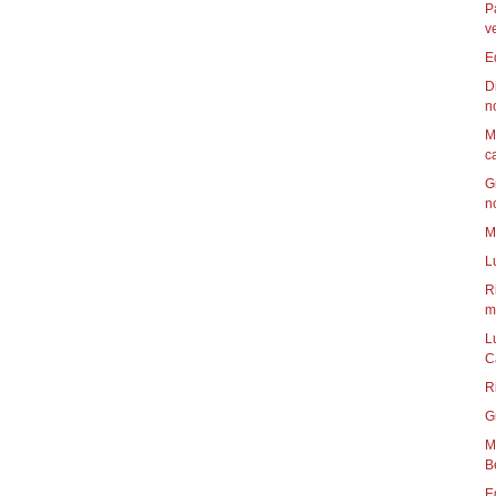
P
v
E
D
n
M
c
G
n
M
L
R
mu
L
C
R
G
Mun
B
E