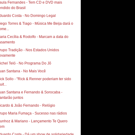
aula Fernandes - Tem CD e DVD mais
endido do Brasil
duardo Costa - No Domingo Legal
iego Torres & Tiago - Música Me Beija dará o
ome...
aria Cecília & Rodolfo - Marcam a data do
asamento
rupo Tradição - Nos Estados Unidos
ovamente
ichel Teló - No Programa Do Jô
uan Santana - No Mais Você
ick Sollo - "Rick & Renner poderiam ter sido
it...
uan Santana e Fernando & Sorocaba -
antarão juntos
icardo & João Fernando - Relógio
rupo Maria Fumaça - Sucesso nas rádios
hoz & Mariano‏ - Lançamento Te Quero
em
duardo Costa - Dá um show de solidariedade