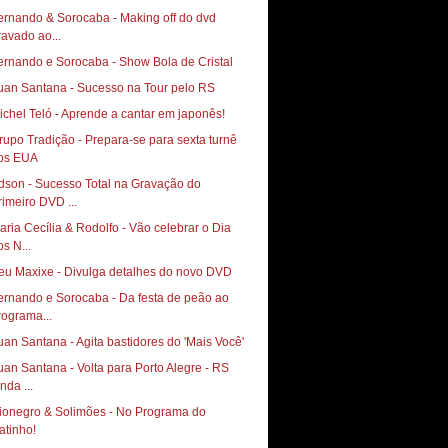
ernando & Sorocaba - Making off do dvd
ravado ao...
ernando e Sorocaba - Show Bola de Cristal
uan Santana - Sucesso na Tour pelo RS
ichel Teló - Aprende a cantar em japonês!
rupo Tradição - Prepara-se para sexta turnê
os EUA
dson - Sucesso Total na Gravação do
rimeiro DVD ...
aria Cecília & Rodolfo - Vão celebrar o Dia
os N...
eu Maxixe - Divulga detalhes do novo DVD
ernando e Sorocaba - Da festa de peão ao
rograma...
uan Santana - Agita bastidores do 'Mais Você'
uan Santana - Volta para Porto Alegre - RS
nda ...
ionegro & Solimões - No Programa do