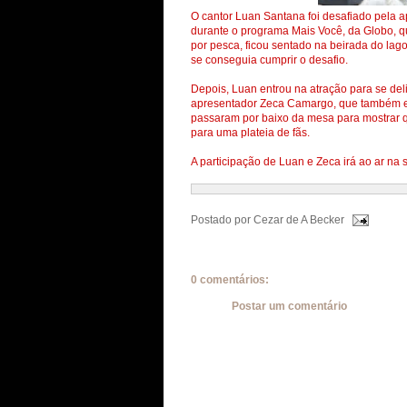
O cantor Luan Santana foi desafiado pela 
durante o programa Mais Você, da Globo, que
por pesca, ficou sentado na beirada do lago
se conseguia cumprir o desafio.
Depois, Luan entrou na atração para se deli
apresentador Zeca Camargo, que também es
passaram por baixo da mesa para mostrar q
para uma plateia de fãs.
A participação de Luan e Zeca irá ao ar na s
Postado por
Cezar de A Becker
0 comentários:
Postar um comentário