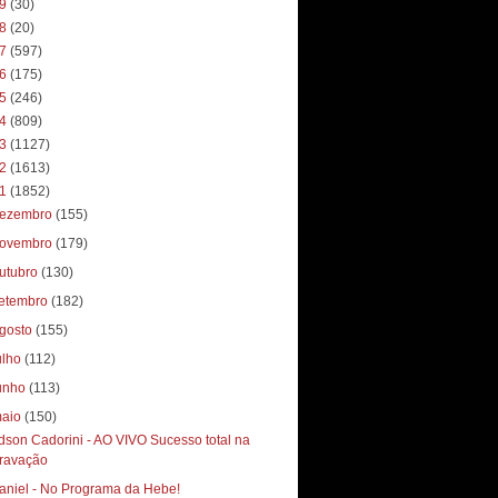
19
(30)
18
(20)
17
(597)
16
(175)
15
(246)
14
(809)
13
(1127)
12
(1613)
11
(1852)
ezembro
(155)
ovembro
(179)
utubro
(130)
etembro
(182)
gosto
(155)
ulho
(112)
unho
(113)
aio
(150)
dson Cadorini - AO VIVO Sucesso total‏ na
ravação