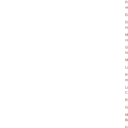
P
v
E
D
n
M
c
G
n
M
L
R
mu
L
C
R
G
Mun
B
E