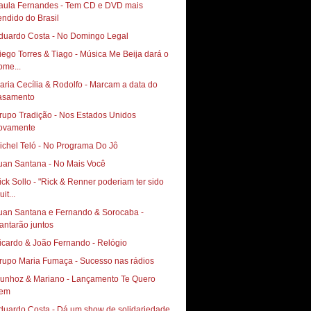
aula Fernandes - Tem CD e DVD mais
endido do Brasil
duardo Costa - No Domingo Legal
iego Torres & Tiago - Música Me Beija dará o
ome...
aria Cecília & Rodolfo - Marcam a data do
asamento
rupo Tradição - Nos Estados Unidos
ovamente
ichel Teló - No Programa Do Jô
uan Santana - No Mais Você
ick Sollo - "Rick & Renner poderiam ter sido
it...
uan Santana e Fernando & Sorocaba -
antarão juntos
icardo & João Fernando - Relógio
rupo Maria Fumaça - Sucesso nas rádios
hoz & Mariano‏ - Lançamento Te Quero
em
duardo Costa - Dá um show de solidariedade