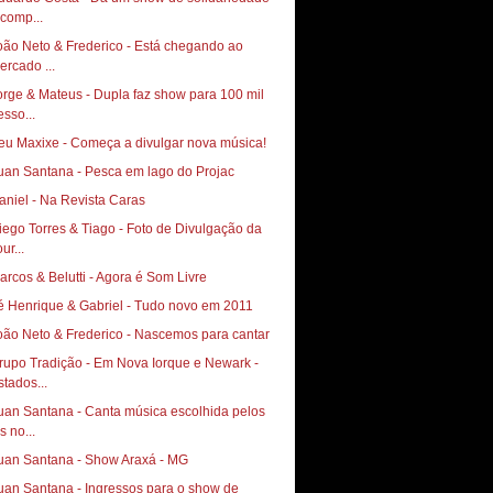
 comp...
oão Neto & Frederico - Está chegando ao
ercado ...
orge & Mateus - Dupla faz show para 100 mil
esso...
eu Maxixe - Começa a divulgar nova música!
uan Santana - Pesca em lago do Projac
aniel - Na Revista Caras
go Torres & Tiago‏ - Foto de Divulgação da
ur...
arcos & Belutti - Agora é Som Livre
é Henrique & Gabriel - Tudo novo em 2011
oão Neto & Frederico - Nascemos para cantar
rupo Tradição - Em Nova Iorque e Newark -
stados...
uan Santana - Canta música escolhida pelos
s no...
uan Santana - Show Araxá - MG
uan Santana - Ingressos para o show de