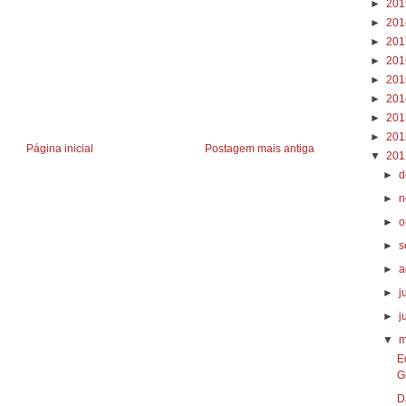
►
20
►
20
►
20
►
20
►
20
►
20
►
20
►
20
Página inicial
Postagem mais antiga
▼
20
►
d
►
n
►
o
►
s
►
a
►
j
►
j
▼
m
E
G