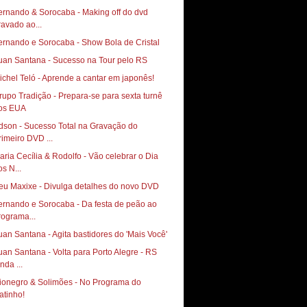
ernando & Sorocaba - Making off do dvd
ravado ao...
ernando e Sorocaba - Show Bola de Cristal
uan Santana - Sucesso na Tour pelo RS
ichel Teló - Aprende a cantar em japonês!
rupo Tradição - Prepara-se para sexta turnê
os EUA
dson - Sucesso Total na Gravação do
rimeiro DVD ...
aria Cecília & Rodolfo - Vão celebrar o Dia
os N...
eu Maxixe - Divulga detalhes do novo DVD
ernando e Sorocaba - Da festa de peão ao
rograma...
uan Santana - Agita bastidores do 'Mais Você'
uan Santana - Volta para Porto Alegre - RS
nda ...
ionegro & Solimões - No Programa do