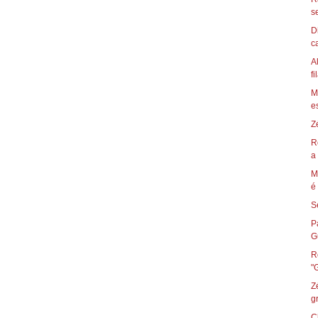
s
D
ca
A
fi
M
es
Z
R
a 
M
é 
S
P
Gu
R
Z
g
C