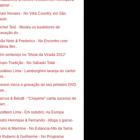
briel ...
srael Novaes - No Villa Country, em São
aulo.
ichel Teló - Mostra os bastidores de
ravação do ...
oão Neto & Frederico - No Encontro com
átima Ber...
êm sertanejo no 'Show da Virada 2012'
rupo Tradição - No Sábado Total
usttavo Lima - Lamborghini laranja do cantor
re...
leison inicia a gravação do seu primeiro DVD
se...
arcos & Belutti - “Chayene” canta sucesso de
arc...
usttavo Lima - Em outubro, na Europa
edro Henrique & Fernando - Afoga o ganso
Bruno & Marrone‏ - No Estancia Alto da Serra
é Rubens & Guilherme - No Programa