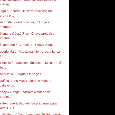
ertanejo
iego & Ricardo - Iniciam nova fase na
rreira e ...
lmir Sater - Para o cantor, CD hoje é
lantropia...
ilionário & José Rico - Chuva prejudica
trutura...
é Henrique & Gabriel - CD Novo chegou!
oberto Maia - Aposta na internet para lançar
c...
ichel Teló - Documentário sobre Michel Teló
bar...
eu Maxixe - Segue a todo gás
aulínia Arena Music - Jorge e Mateus,
sttavo Li...
onny & Rangel - Visitam a cidade de
é Henrique & Gabriel - Se preparam para
ravar DVD
hitãozinho & Xororó recebem Zé Henrique&