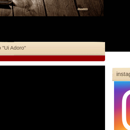
 "Ui Adoro"
inst