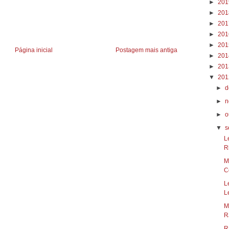
►
20
►
20
►
20
►
20
►
20
Página inicial
Postagem mais antiga
►
20
►
20
▼
20
►
d
►
n
►
o
▼
s
L
R
M
Co
L
L
M
RJ
R