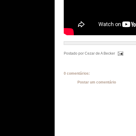
Postado por
Cezar de A Becker
0 comentários:
Postar um comentário