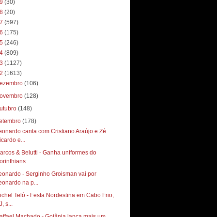
19
(30)
18
(20)
17
(597)
16
(175)
15
(246)
14
(809)
13
(1127)
12
(1613)
ezembro
(106)
ovembro
(128)
utubro
(148)
etembro
(178)
eonardo canta com Cristiano Araújo e Zé
icardo e...
arcos & Belutti - Ganha uniformes do
rinthians ...
eonardo - Serginho Groisman vai por
eonardo na p...
ichel Teló - Festa Nordestina em Cabo Frio,
, s...
affael Machado - Goiânia lança mais um