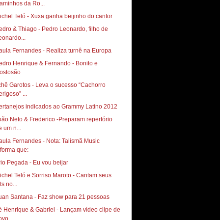
aminhos da Ro...
ichel Teló - Xuxa ganha beijinho do cantor
edro & Thiago - Pedro Leonardo, filho de
eonardo...
aula Fernandes - Realiza turnê na Europa
edro Henrique & Fernando - Bonito e
ostosão
chê Garotos - Leva o sucesso “Cachorro
rigoso” ...
ertanejos indicados ao Grammy Latino 2012
oão Neto & Frederico -Preparam repertório
e um n...
aula Fernandes - Nota: Talismã Music
rio Pegada - Eu vou beijar
ichel Teló e Sorriso Maroto - Cantam seus
ts no...
uan Santana - Faz show para 21 pessoas
é Henrique & Gabriel - Lançam vídeo clipe de
ovo...