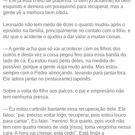
— Ele já está cheio de piadinha. O trem [o acidente] foi bem
esquisito e demora um pouquinho para recuperar, mas a
gente vê a melhora bem nítida.
Leonardo não tem medo de dizer o quanto mudou após o
episódio na família, principalmente no contato com o filho, e
diz que o acidente o ajudou a dar valor a muitas coisas.
— A gente acha que só vai acontecer com os filhos dos
outros e desta vez a coisa pegou feio para essa banda do
lado de cá. Eu estou mais perto deles, na medida do
possível, porque a gente viaja muito ainda. Mas estou
sempre com o Pedro almoçando, levando para jantar fora.
Ele adora jantar no (restaurante) japonês.
Sobre a volta do filho aos palcos, o pai e empresário não
tem nenhuma pressa.
— Eu estou curtindo bastante essa recuperação dele. Ele
falou: "pai, preciso voltar logo, recuperar, pois estou louco
para cantar". Eu falei: "menino, fica quieto, pois você não
tem nem quatro meses de vida [risos], toma vergonha nessa
cara. A hora vai chegar, está cedo". Está linda a