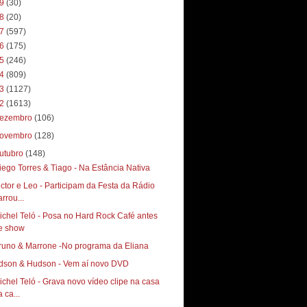
19
(30)
18
(20)
17
(597)
16
(175)
15
(246)
14
(809)
13
(1127)
12
(1613)
ezembro
(106)
ovembro
(128)
utubro
(148)
iego Torres & Tiago - Na Estância Nativa
ictor e Leo - Participam da Festa da Rádio
rrou...
ichel Teló - Posa no Hard Rock Café antes
e show
runo & Marrone -No programa da Eliana
dson & Hudson - Vem aí novo DVD
ichel Teló - Grava novo vídeo clipe na casa
 ca...