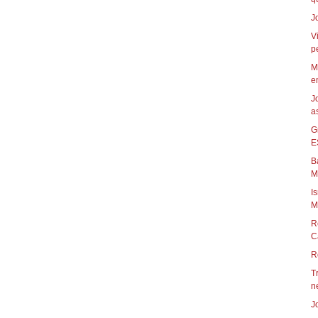
J
V
pe
M
em
J
a
G
E
B
M
I
M
R
C
R
T
ne
J