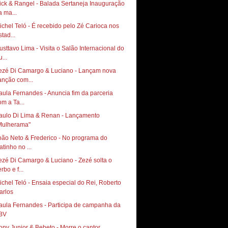
ick & Rangel - Balada Sertaneja Inauguração
a ma...
ichel Teló - É recebido pelo Zé Carioca nos
tad...
usttavo Lima - Visita o Salão Internacional do
...
ezé Di Camargo & Luciano - Lançam nova
anção com...
aula Fernandes - Anuncia fim da parceria
om a Ta...
aulo Di Lima & Renan - Lançamento
Mulherama"
oão Neto & Frederico - No programa do
atinho no ...
ezé Di Camargo & Luciano - Zezé solta o
rbo e f...
ichel Teló - Ensaia especial do Rei, Roberto
arlos
aula Fernandes - Participa de campanha da
BV
ony Junior & Bebeto - Morre o cantor