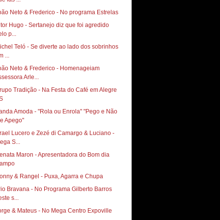
oão Neto & Frederico - No programa Estrelas
itor Hugo - Sertanejo diz que foi agredido
lo p...
ichel Teló - Se diverte ao lado dos sobrinhos
 ...
oão Neto & Frederico - Homenageiam
ssessora Arle...
rupo Tradição - Na Festa do Café em Alegre
S
anda Amoda - "Rola ou Enrola" "Pego e Não
e Apego"
srael Lucero e Zezé di Camargo & Luciano -
ega S...
enata Maron - Apresentadora do Bom dia
ampo
onny & Rangel - Puxa, Agarra e Chupa
rio Bravana - No Programa Gilberto Barros
ste s...
orge & Mateus - No Mega Centro Expoville