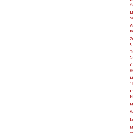
S
M
Vo
G
fo
Z
Cu
T
Sa
C
n
M
“T
E
Ne
M
W
L
M
qu