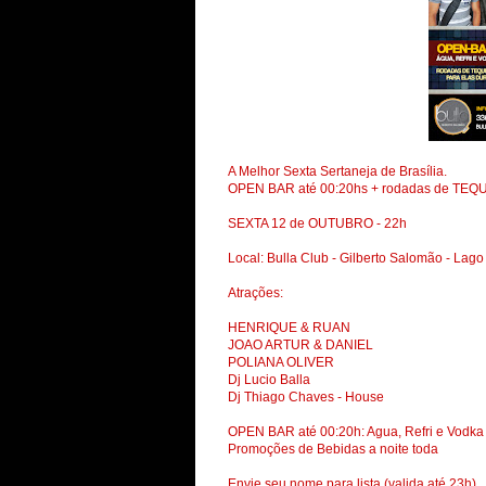
A Melhor Sexta Sertaneja de Brasília.
OPEN BAR até 00:20hs + rodadas de TEQU
SEXTA 12 de OUTUBRO - 22h
Local: Bulla Club - Gilberto Salomão - Lago
Atrações:
HENRIQUE & RUAN
JOAO ARTUR & DANIEL
POLIANA OLIVER
Dj Lucio Balla
Dj Thiago Chaves - House
OPEN BAR até 00:20h: Agua, Refri e Vodka
Promoções de Bebidas a noite toda
Envie seu nome para lista (valida até 23h)