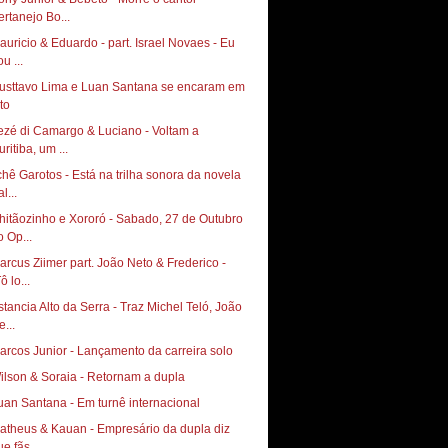
ertanejo Bo...
auricio & Eduardo - part. Israel Novaes - Eu
u ...
usttavo Lima e Luan Santana se encaram em
to
ezé di Camargo & Luciano - Voltam a
ritiba, um ...
chê Garotos - Está na trilha sonora da novela
l...
hitãozinho e Xororó - Sabado, 27 de Outubro
o Op...
arcus Ziimer part. João Neto & Frederico -
ô lo...
stancia Alto da Serra - Traz Michel Teló, João
...
arcos Junior - Lançamento da carreira solo
ilson & Soraia - Retornam a dupla
uan Santana - Em turnê internacional
atheus & Kauan - Empresário da dupla diz
e fãs ...