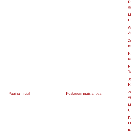
R
d
M
Es
G
Au
Z
c
P
c
P
"
J
R
Z
Página inicial
Postagem mais antiga
ve
M
C
P
L
B