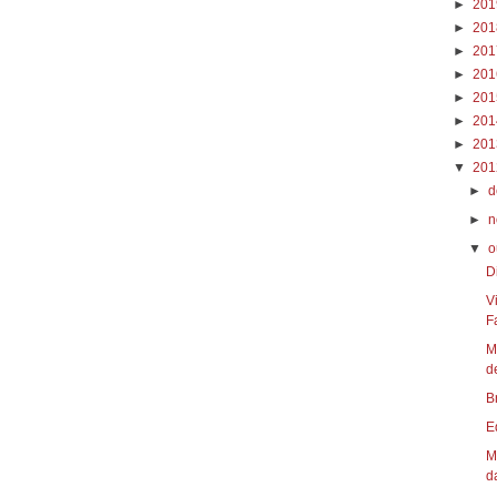
►
20
►
20
►
20
►
20
►
20
►
20
►
20
▼
20
►
d
►
n
▼
o
D
V
Fa
M
d
B
E
M
da