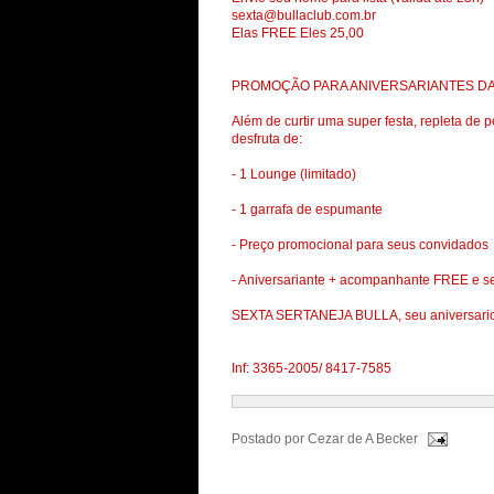
sexta@bullaclub.com.br
Elas FREE Eles 25,00
PROMOÇÃO PARA ANIVERSARIANTES D
Além de curtir uma super festa, repleta de
desfruta de:
- 1 Lounge (limitado)
- 1 garrafa de espumante
- Preço promocional para seus convidados
- Aniversariante + acompanhante FREE e se
SEXTA SERTANEJA BULLA, seu aniversario
Inf: 3365-2005/ 8417-7585
Postado por
Cezar de A Becker