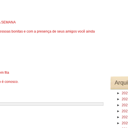
A SEMANA
 pessoas bonitas e com a presença de seus amigos você ainda
m fila
Arqui
 é conosco.
►
20
►
20
►
20
►
20
►
20
►
20