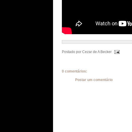
Postado por
Cezar de A Becker
0 comentários:
Postar um comentário