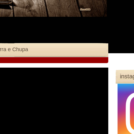
rra e Chupa
inst