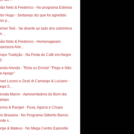
oão Neto & Frederico - No programa Estrelas
itor Hugo - Sertanejo diz que foi agredido
lo p...
ichel Teló - Se diverte ao lado dos sobrinhos
 ...
oão Neto & Frederico - Homenageiam
ssessora Arle...
rupo Tradição - Na Festa do Café em Alegre
S
anda Amoda - "Rola ou Enrola" "Pego e Não
e Apego"
srael Lucero e Zezé di Camargo & Luciano -
ega S...
enata Maron - Apresentadora do Bom dia
ampo
onny & Rangel - Puxa, Agarra e Chupa
rio Bravana - No Programa Gilberto Barros
ste s...
orge & Mateus - No Mega Centro Expoville