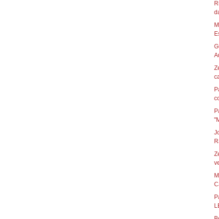
R
d
M
Es
G
Au
Z
c
P
c
P
"
J
R
Z
ve
M
C
P
L
B