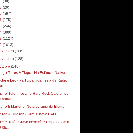
19
(30)
18
(20)
17
(597)
16
(175)
15
(246)
14
(809)
13
(1127)
12
(1613)
ezembro
(106)
ovembro
(128)
utubro
(148)
iego Torres & Tiago - Na Estância Nativa
ictor e Leo - Participam da Festa da Rádio
rrou...
ichel Teló - Posa no Hard Rock Café antes
e show
runo & Marrone -No programa da Eliana
dson & Hudson - Vem aí novo DVD
ichel Teló - Grava novo vídeo clipe na casa
 ca...