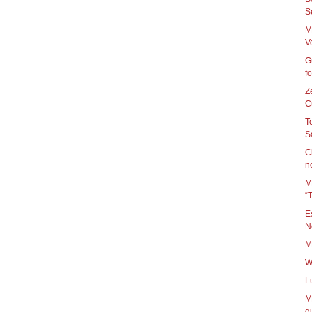
S
M
Vo
G
fo
Z
Cu
T
Sa
C
n
M
“T
E
Ne
M
W
L
M
qu