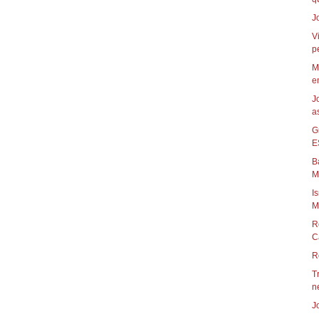
J
V
pe
M
em
J
a
G
E
B
M
I
M
R
C
R
T
ne
J