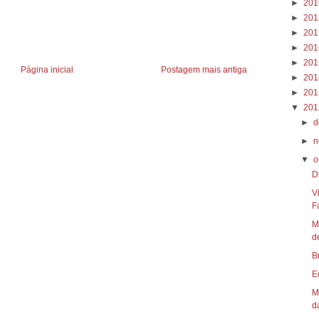
►
20
►
20
►
20
►
20
►
20
Página inicial
Postagem mais antiga
►
20
►
20
▼
20
►
d
►
n
▼
o
D
V
Fa
M
d
B
E
M
da