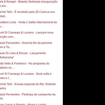
ick & Rangel - Balada Sertaneja Inauguração
a ma...
ichel Teló - É recebido pelo Zé Carioca nos
tad...
usttavo Lima - Visita o Salão Internacional do
...
ezé Di Camargo & Luciano - Lançam nova
anção com...
aula Fernandes - Anuncia fim da parceria
om a Ta...
aulo Di Lima & Renan - Lançamento
Mulherama"
oão Neto & Frederico - No programa do
atinho no ...
ezé Di Camargo & Luciano - Zezé solta o
rbo e f...
ichel Teló - Ensaia especial do Rei, Roberto
arlos
aula Fernandes - Participa de campanha da
BV
ony Junior & Bebeto - Morre o cantor