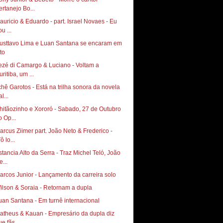
ertanejo Bo...
auricio & Eduardo - part. Israel Novaes - Eu
u ...
usttavo Lima e Luan Santana se encaram em
to
ezé di Camargo & Luciano - Voltam a
ritiba, um ...
chê Garotos - Está na trilha sonora da novela
l...
hitãozinho e Xororó - Sabado, 27 de Outubro
o Op...
arcus Ziimer part. João Neto & Frederico -
ô lo...
stancia Alto da Serra - Traz Michel Teló, João
...
arcos Junior - Lançamento da carreira solo
ilson & Soraia - Retornam a dupla
uan Santana - Em turnê internacional
atheus & Kauan - Empresário da dupla diz
e fãs ...