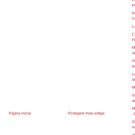
P
P
F
F
L
C
Fe
M
A
H
t
L
d
M
G
qu
M
Página inicial
Postagem mais antiga
- 
G
n