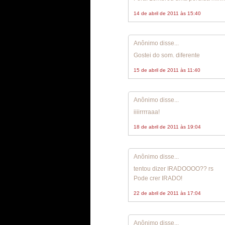
14 de abril de 2011 às 15:40
Anônimo disse...
Gostei do som. diferente
15 de abril de 2011 às 11:40
Anônimo disse...
iiiirrrraaa!
18 de abril de 2011 às 19:04
Anônimo disse...
tentou dizer IRADOOOO?? rs
Pode crer IRADO!
22 de abril de 2011 às 17:04
Anônimo disse...