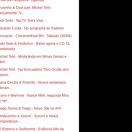
nderson Nogueira - Agenda
runinho & Davi part. Michel Teló‏ -
ançamento "V...
ick Sollo - Na TV Terra Viva
duardo Costa - No programa do Ratinho
oão Neto & Frederico - Baixe agora o CD Tá
ombinado
ichel Teló - Muita festa em Minas Gerais e
teri...
ichel Teló - Na brincadeira "Ovo Oculto dos
amos...
aria Cecília & Rodolfo - Novos sertanejos
deram...
runo e Marrone - Nasce Mell, segunda filha
 ser...
Diego Torres & Tiago‏ - Novo Site no Ar!!!
hitãozinho e Xororó - Xororó e Noely
ompletaram...
é Rubens e Guilherme - Estância Alto da