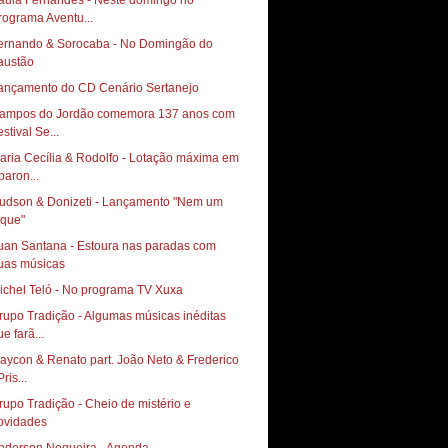
aula Fernandes - Neste domingo no
rograma Aventu...
ernando & Sorocaba - No Domingão do
austão
ançamento do CD Cenário Sertanejo
ampos do Jordão comemora 137 anos com
stival Se...
aria Cecília & Rodolfo - Lotação máxima em
paron...
udson & Donizeti - Lançamento "Nem um
oque"
uan Santana - Estoura nas paradas com
uas músicas
ichel Teló - No programa TV Xuxa
rupo Tradição - Algumas músicas inéditas
e farã...
aycon & Renato part. João Neto & Frederico
Pris...
rupo Tradição - Cheio de mistério e
ovidades