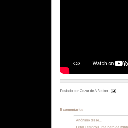
Postado por
Cezar de A Becker
5 comentários:
Anônimo disse...
Fera! Lembrou uma perdida minh