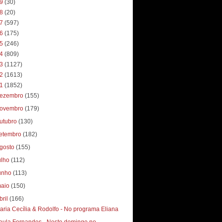
19
(30)
18
(20)
17
(597)
16
(175)
15
(246)
14
(809)
13
(1127)
12
(1613)
11
(1852)
ezembro
(155)
ovembro
(179)
utubro
(130)
etembro
(182)
gosto
(155)
ulho
(112)
unho
(113)
aio
(150)
bril
(166)
aria Cecília & Rodolfo - No programa Eliana