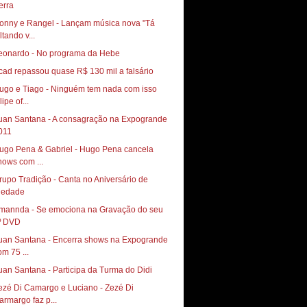
onny e Rangel - Lançam música nova "Tá
ltando v...
eonardo - No programa da Hebe
cad repassou quase R$ 130 mil a falsário
ugo e Tiago - Ninguém tem nada com isso
lipe of...
uan Santana - A consagração na Expogrande
011
ugo Pena & Gabriel - Hugo Pena cancela
hows com ...
rupo Tradição - Canta no Aniversário de
iedade
mannda - Se emociona na Gravação do seu
º DVD
uan Santana - Encerra shows na Expogrande
om 75 ...
uan Santana - Participa da Turma do Didi
ezé Di Camargo e Luciano - Zezé Di
armargo faz p...