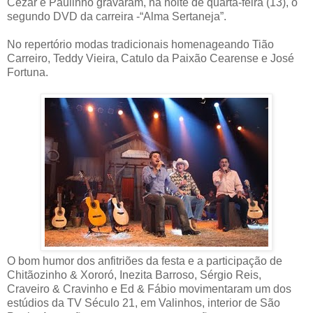
Cezar e Paulinho gravaram, na noite de quarta-feira (13), o
segundo DVD da carreira -“Alma Sertaneja”.
No repertório modas tradicionais homenageando Tião
Carreiro, Teddy Vieira, Catulo da Paixão Cearense e José
Fortuna.
O bom humor dos anfitriões da festa e a participação de
Chitãozinho & Xororó, Inezita Barroso, Sérgio Reis,
Craveiro & Cravinho e Ed & Fábio movimentaram um dos
estúdios da TV Século 21, em Valinhos, interior de São