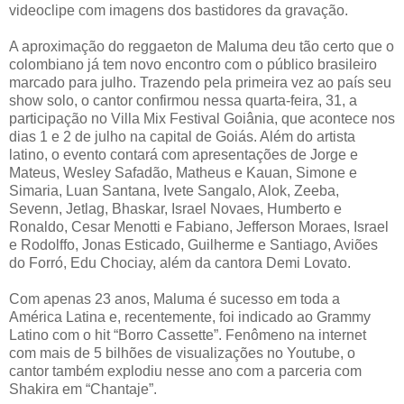
videoclipe com imagens dos bastidores da gravação.
A aproximação do reggaeton de Maluma deu tão certo que o
colombiano já tem novo encontro com o público brasileiro
marcado para julho. Trazendo pela primeira vez ao país seu
show solo, o cantor confirmou nessa quarta-feira, 31, a
participação no Villa Mix Festival Goiânia, que acontece nos
dias 1 e 2 de julho na capital de Goiás. Além do artista
latino, o evento contará com apresentações de Jorge e
Mateus, Wesley Safadão, Matheus e Kauan, Simone e
Simaria, Luan Santana, Ivete Sangalo, Alok, Zeeba,
Sevenn, Jetlag, Bhaskar, Israel Novaes, Humberto e
Ronaldo, Cesar Menotti e Fabiano, Jefferson Moraes, Israel
e Rodolffo, Jonas Esticado, Guilherme e Santiago, Aviões
do Forró, Edu Chociay, além da cantora Demi Lovato.
Com apenas 23 anos, Maluma é sucesso em toda a
América Latina e, recentemente, foi indicado ao Grammy
Latino com o hit “Borro Cassette”. Fenômeno na internet
com mais de 5 bilhões de visualizações no Youtube, o
cantor também explodiu nesse ano com a parceria com
Shakira em “Chantaje”.